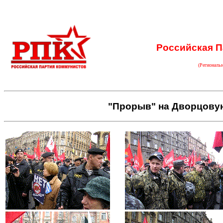
Российская П
(Региональ
"Прорыв" на Дворцовую