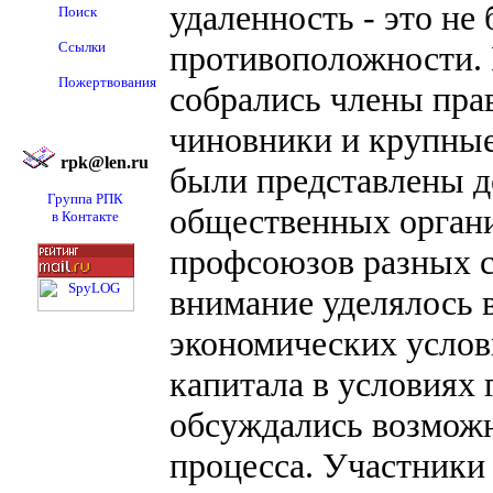
удаленность - это не
Поиск
Ссылки
противоположности. Г
Пожертвования
собрались члены пра
чиновники и крупные
rpk@len.ru
были представлены д
Группа РПК
общественных органи
в Контакте
профсоюзов разных с
внимание уделялось 
экономических услов
капитала в условиях 
обсуждались возможн
процесса. Участники