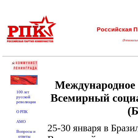
Российская П
(Региональ
Международное 
100 лет
Всемирный соци
русской
революции
(
О РПК
АМО
25-30 января в Брази
Вопросы и
ответы