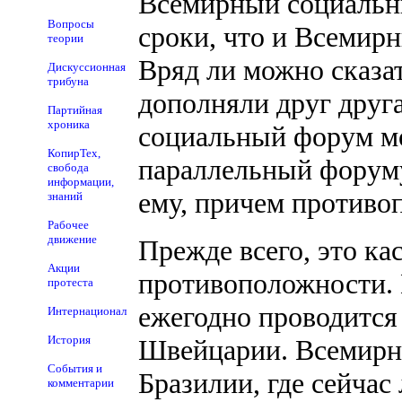
Всемирный социальны
Вопросы
сроки, что и Всемир
теории
Вряд ли можно сказат
Дискуссионная
трибуна
дополняли друг друг
Партийная
хроника
социальный форум мо
КопирТех,
параллельный форуму
свобода
информации,
ему, причем противо
знаний
Рабочее
движение
Прежде всего, это ка
Акции
противоположности.
протеста
ежегодно проводится
Интернационал
История
Швейцарии. Всемирн
События и
Бразилии, где сейчас
комментарии