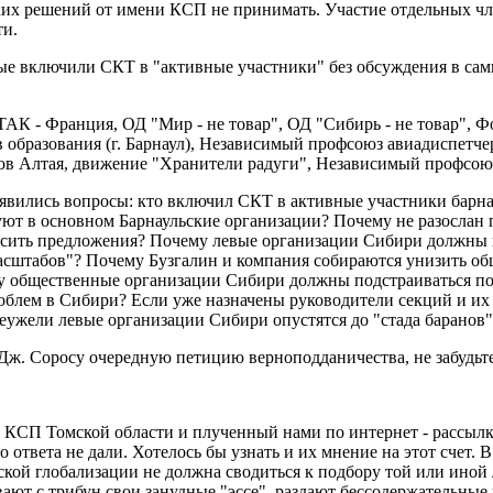
аких решений от имени КСП не принимать. Участие отдельных чл
ти.
рые включили СКТ в "активные участники" без обсуждения в са
 - Франция, ОД "Мир - не товар", ОД "Сибирь - не товар", Ф
образования (г. Барнаул), Независимый профсоюз авиадиспетчер
ов Алтая, движение "Хранители радуги", Независимый профсоюз
оявились вопросы: кто включил СКТ в активные участники барн
уют в основном Барнаульские организации? Почему не разослан
носить предложения? Почему левые организации Сибири должны п
асштабов"? Почему Бузгалин и компания собираются унизить о
 общественные организации Сибири должны подстраиваться под
роблем в Сибири? Если уже назначены руководители секций и их 
еужели левые организации Сибири опустятся до "стада баранов"
 Дж. Соросу очередную петицию верноподданичества, не забудьте
КСП Томской области и плученный нами по интернет - рассылке,
 ответа не дали. Хотелось бы узнать и их мнение на этот счет.
ой глобализации не должна сводиться к подбору той или иной 
ают с трибун свои занудные "эссе", раздают бессодержательн