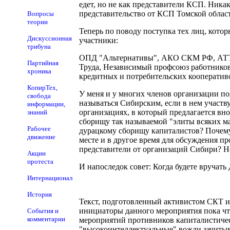
едет, но не как представители КСП. Ник
представительство от КСП Томской облас
Вопросы
теории
Теперь по поводу поступка тех лиц, кото
Дискуссионная
участники:
трибуна
ОПД "Альтернативы", АКО СКМ РФ, АТТАК
Партийная
Труда, Независимый профсоюз работников 
хроника
кредитных и потребительских кооператив
КопирТех,
У меня и у многих членов организации п
свобода
называться Сибирским, если в нем участв
информации,
организациях, в который предлагается в
знаний
сборищу так называемой "элиты всяких м
Рабочее
дурацкому сборищу капиталистов? Почему
движение
месте и в другое время для обсуждения п
представители от организаций Сибири? Н
Акции
протеста
И напоследок совет: Когда будете вручать
Интернационал
История
Текст, подготовленный активистом СКТ и 
инициаторы данного мероприятия пока что
События и
комментарии
мероприятий противников капиталистическ
"высокоинтеллектуальные" вожди зачитыв