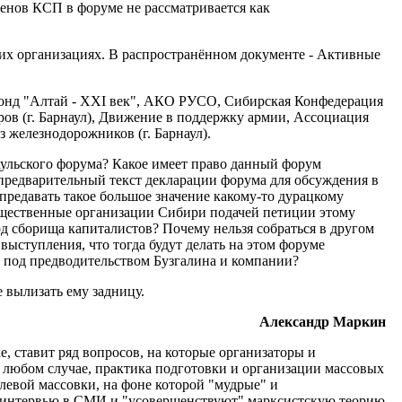
енов КСП в форуме не рассматривается как
мих организациях. В распространённом документе - Активные
онд "Алтай - XXI век", АКО РУСО, Сибирская Конфедерация
ов (г. Барнаул), Движение в поддержку армии, Ассоциация
 железнодорожников (г. Барнаул).
аульского форума? Какое имеет право данный форум
 предварительный текст декларации форума для обсуждения в
редавать такое большое значение какому-то дурацкому
бщественные организации Сибири подачей петиции этому
 сборища капиталистов? Почему нельзя собраться в другом
выступления, что тогда будут делать на этом форуме
 под предводительством Бузгалина и компании?
 вылизать ему задницу.
Александр Маркин
 ставит ряд вопросов, на которые организаторы и
 В любом случае, практика подготовки и организации массовых
левой массовки, на фоне которой "мудрые" и
ые интервью в СМИ и "усовершенствуют" марксистскую теорию