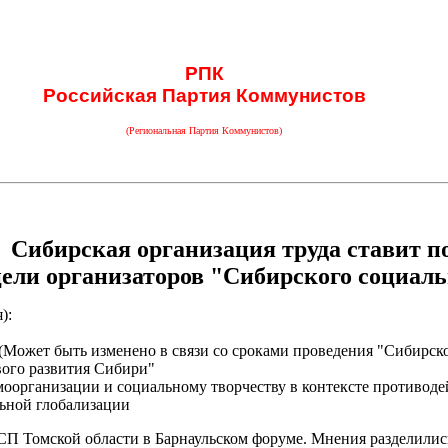
РПК
Российская Партия Коммунистов
(Региональная Партия Коммунистов)
Сибирская организация труда ставит п
цели организаторов "Сибирского социал
):
. (Может быть изменено в связи со сроками проведения "Сибирск
вого развития Сибири"
моорганизации и социальному творчеству в контексте противод
льной глобализации
П Томской области в Барнаульском форуме. Мнения разделились.