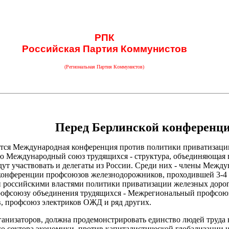
РПК
Российская Партия Коммунистов
(Региональная Партия Коммунистов)
Перед Берлинской конференц
оится Международная конференция против политики приватизации
 Международный союз трудящихся - структура, объединяющая п
дут участвовать и делегаты из России. Среди них - члены Межд
онференции профсоюзов железнодорожников, проходившей 3-4 
й российскими властями политики приватизации железных дорог,
офсоюзу объединения трудящихся - Межрегиональный профсою
, профсоюз электриков ОЖД и ряд других.
ганизаторов, должна продемонстрировать единство людей труда в
о сектора экономики, против капиталистической глобализации 