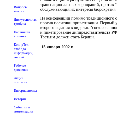
транснациональных корпораций, против "
Вопросы
обслуживающая их интересы бюрократия.
теории
На конференции помимо традиционного об
Дискуссионная
против политики приватизации. Первый у
трибуна
второго издания в виде т.н. "согласован
Партийная
и пикетирование диппредставительств РФ
хроника
Третьим должен стать Берлин.
КопирТех,
15 января 2002 г.
свобода
информации,
знаний
Рабочее
движение
Акции
протеста
Интернационал
История
События и
комментарии