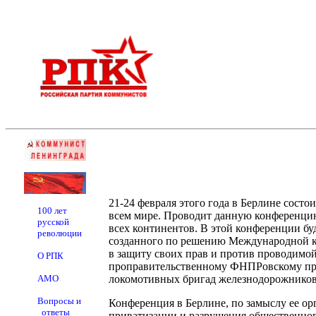
21-24 февраля этого года в Берлине сост
100 лет
всем мире. Проводит данную конференцию
русской
всех континентов. В этой конференции бу
революции
созданного по решению Международной к
в защиту своих прав и против проводимо
О РПК
проправительственному ФНПРовскому пр
АМО
локомотивных бригад железнодорожников
Вопросы и
Конференция в Берлине, по замыслу ее ор
ответы
приватизации и разрушения общественног