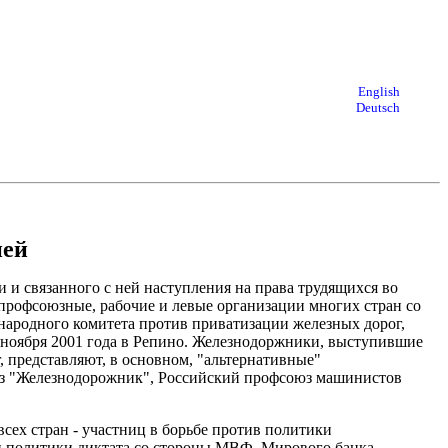
English
Deutsch
ией
 и связанного с ней наступления на права трудящихся во
рофсоюзные, рабочие и левые организации многих стран со
ународного комитета против приватизации железных дорог,
ноября 2001 года в Репино. Железнодоржники, выступившие
 представляют, в основном, "альтернативные"
з "Железнодорожник", Российский профсоюз машинистов
сех стран - участниц в борьбе против политики
и политики диктата со стороны МВФ, Мирового банка,