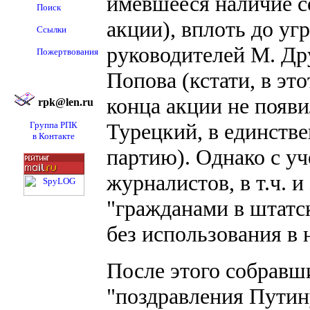
имевшееся наличие с
Поиск
акции), вплоть до угр
Ссылки
руководителей М. Др
Пожертвования
Попова (кстати, в эт
конца акции не появи
rpk@len.ru
Турецкий, в единств
Группа РПК
в Контакте
партию). Однако с у
журналистов, в т.ч. 
"гражданами в штатс
без использования в 
После этого собравш
"поздравления Путин