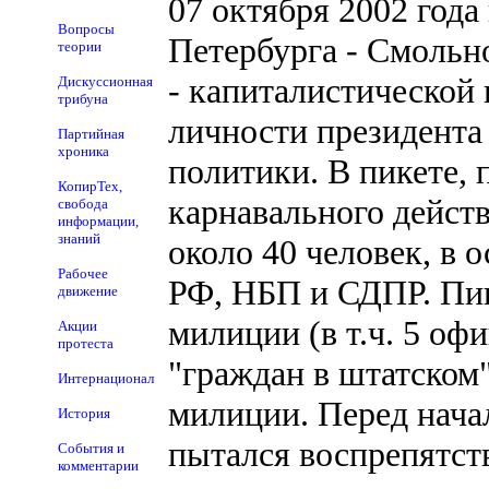
07 октября 2002 год
Вопросы
Петербурга - Смольн
теории
- капиталистической 
Дискуссионная
трибуна
личности президента
Партийная
хроника
политики. В пикете, 
КопирТех,
карнавального дейст
свобода
информации,
знаний
около 40 человек, в
Рабочее
РФ, НБП и СДПР. Пик
движение
милиции (в т.ч. 5 оф
Акции
протеста
"граждан в штатском
Интернационал
милиции. Перед нача
История
пытался воспрепятст
События и
комментарии