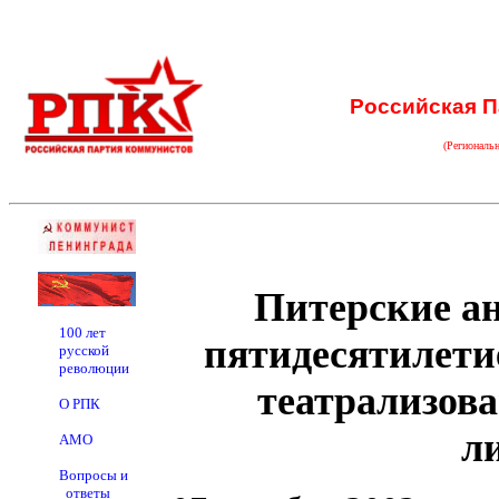
Российская П
(Региональ
Питерские а
100 лет
пятидесятилети
русской
революции
театрализов
О РПК
л
АМО
Вопросы и
ответы