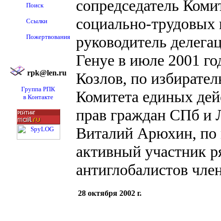
сопредседатель Коми
Поиск
социально-трудовых 
Ссылки
Пожертвования
руководитель делега
Генуе в июле 2001 го
rpk@len.ru
Козлов, по избирател
Группа РПК
Комитета единых дей
в Контакте
прав граждан СПб и 
Виталий Арюхин, по 
активный участник р
антиглобалистов чле
28 октября 2002 г.