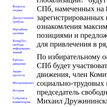
СПб, намеченных на 8
Вопросы
теории
зарегистрированных 
Дискуссионная
трибуна
ознакомления максим
Партийная
позициями и предлож
хроника
КопирТех,
для привлечения в р
свобода
информации,
знаний
По избирательному о
Рабочее
СПб будет участвоват
движение
Акции
движения, член Коми
протеста
социально-трудовых 
Интернационал
председатель свобод
История
События и
Михаил Дружининский
комментарии