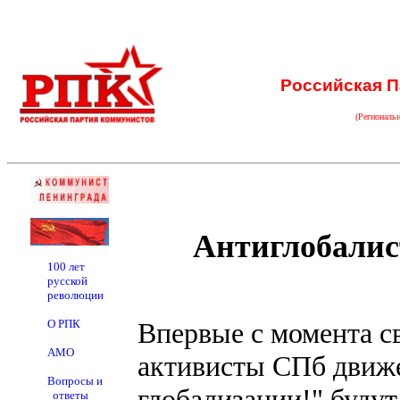
Российская П
(Региональ
Антиглобали
100 лет
русской
революции
О РПК
Впервые с момента св
АМО
активисты СПб движе
Вопросы и
глобализации!" будут
ответы