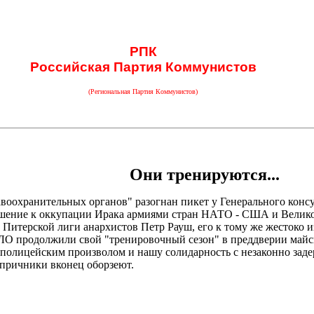
РПК
Российская Партия Коммунистов
(Региональная Партия Коммунистов)
Они тренируются...
равоохранительных органов" разогнан пикет у Генерального кон
ошение к оккупации Ирака армиями стран НАТО - США и Великоб
к Питерской лиги анархистов Петр Рауш, его к тому же жестоко 
ЛО продолжили свой "тренировочный сезон" в преддверии майск
 с полицейским произволом и нашу солидарность с незаконно за
опричники вконец оборзеют.