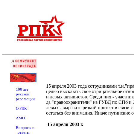
15 апреля 2003 года сотрудниками т.н."п
100 лет
целью высказать свое отрицательное отн
русской
и левых активистов. Среди них - участни
революции
да "правоохранители" из ГУВД по СПб и 
левых - выразить резкий протест в связи
О РПК
остаться без внимания. Иначе путинские 
АМО
15 апреля 2003 г.
Вопросы и
ответы