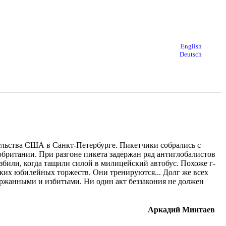
English
Deutsch
сульства США в Санкт-Петербурге. Пикетчики собрались с
ритании. При разгоне пикета задержан ряд антиглобалистов
избили, когда тащили силой в милицейский автобус. Похоже г-
их юбилейных торжеств. Они тренируются... Долг же всех
держанными и избитыми. Ни один акт беззакония не должен
Аркадий Минтаев