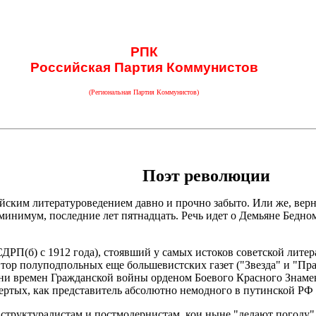
РПК
Российская Партия Коммунистов
(Региональная Партия Коммунистов)
Поэт революции
ским литературоведением давно и прочно забыто. Или же, вернее
 минимум, последние лет пятнадцать. Речь идет о Демьяне Бедн
СДРП(б) с 1912 года), стоявший у самых истоков советской лит
втор полуподпольных еще большевистских газет ("Звезда" и "Пра
ни времен Гражданской войны орденом Боевого Красного Знамени
твертых, как представитель абсолютно немодного в путинской РФ
 структуралистам и постмодернистам, кои ныне "делают погоду"