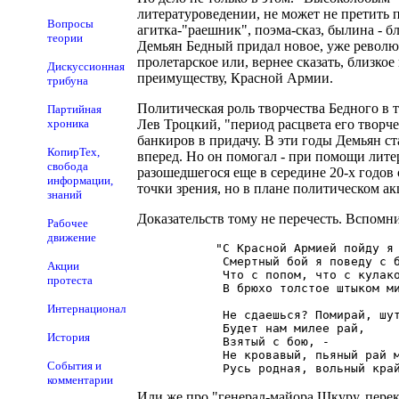
литературоведении, не может не претить 
Вопросы
агитка-"раешник", поэма-сказ, былина - 
теории
Демьян Бедный придал новое, уже революц
пролетарское или, вернее сказать, близко
Дискуссионная
преимуществу, Красной Армии.
трибуна
Политическая роль творчества Бедного в 
Партийная
хроника
Лев Троцкий, "период расцвета его творче
банкиров в придачу. В эти годы Демьян с
КопирТех,
вперед. Но он помогал - при помощи лите
свобода
разошедшегося еще в середине 20-х годов
информации,
точки зрения, но в плане политическом а
знаний
Доказательств тому не перечесть. Вспомни
Рабочее
движение
           "С Красной Армией пойду я 
            Смертный бой я поведу с б
Акции
            Что с попом, что с кулако
протеста
            В брюхо толстое штыком ми
Интернационал
            Не сдаешься? Помирай, шут
            Будет нам милее рай,

История
            Взятый с бою, -

            Не кровавый, пьяный рай м
События и
комментарии
Или же про "генерал-майора Шкуру, перек