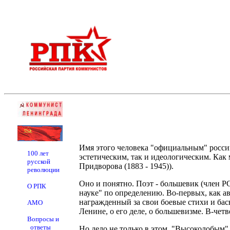
Имя этого человека "официальным" россий
100 лет
эстетическим, так и идеологическим. Как
русской
Придворова (1883 - 1945)).
революции
Оно и понятно. Поэт - большевик (член Р
О РПК
науке" по определению. Во-первых, как а
награжденный за свои боевые стихи и бас
АМО
Ленине, о его деле, о большевизме. В-че
Вопросы и
ответы
Но дело не только в этом. "Высоколобым"