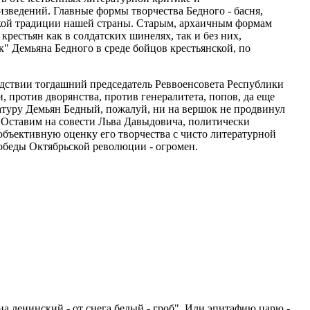
изведений. Главные формы творчества Бедного - басня,
еской традиции нашей страны. Старым, архаичным формам
рестьян как в солдатских шинелях, так и без них,
к" Демьяна Бедного в среде бойцов крестьянской, по
ледствии тогдашний председатель Реввоенсовета Республики
, против дворянства, против генералитета, попов, да еще
ратуру Демьян Бедный, пожалуй, ни на вершок не продвинул
" Оставим на совести Льва Давыдовича, политически
объективную оценку его творчества с чисто литературной
победы Октябрьской революции - огромен.
а ленинский - от снега белый - гроб". Или эпитафию царю -