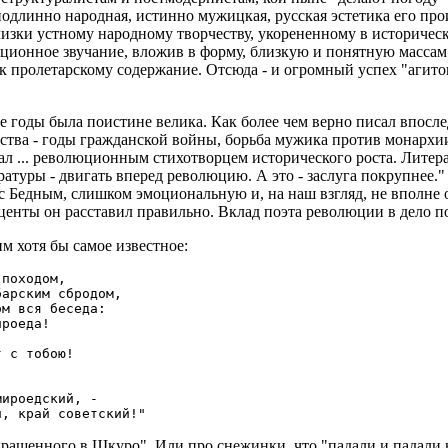
подлинно народная, истинно мужицкая, русская эстетика его про
близки устному народному творчеству, укорененному в историч
ионное звучание, вложив в форму, близкую и понятную массам к
е к пролетарскому содержание. Отсюда - и огромный успех "агито
те годы была поистине велика. Как более чем верно писал впос
ства - годы гражданской войны, борьба мужика против монархии
тал ... революционным стихотворцем исторического роста. Лите
ратуры - двигать вперед революцию. А это - заслуга покрупнее.
 с Бедным, слишком эмоциональную и, на наш взгляд, не вполне 
кценты он расставил правильно. Вклад поэта революции в дело 
м хотя бы самое известное:
походом,

арским сбродом,

м вся беседа:

роеда!

 с тобою!

ироедский, -

рашенного в Шкуро". Или про снежинки, что "падали и падали н