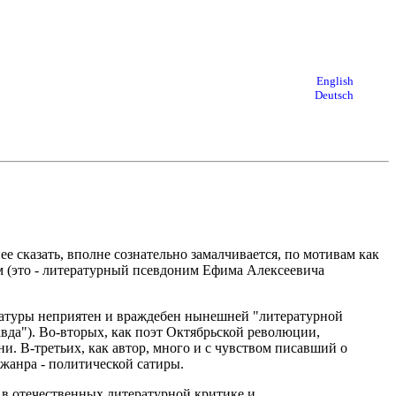
English
Deutsch
 сказать, вполне сознательно замалчивается, по мотивам как
ом (это - литературный псевдоним Ефима Алексеевича
ературы неприятен и враждебен нынешней "литературной
вда"). Во-вторых, как поэт Октябрьской революции,
. В-третьих, как автор, много и с чувством писавший о
 жанра - политической сатиры.
 в отечественных литературной критике и