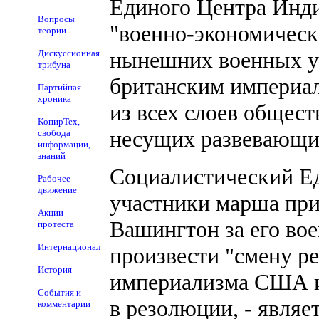
Единого Центра Инди
Вопросы
"военно-экономичес
теории
нынешних военных уг
Дискуссионная
трибуна
британским империа
Партийная
хроника
из всех слоев общес
КопирТех,
несущих развевающие
свобода
информации,
знаний
Социалистический Е
Рабочее
движение
участники марша пр
Акции
Вашингтон за его во
протеста
Интернационал
произвести "смену р
История
империализма США и 
События и
в резолюции, - являе
комментарии