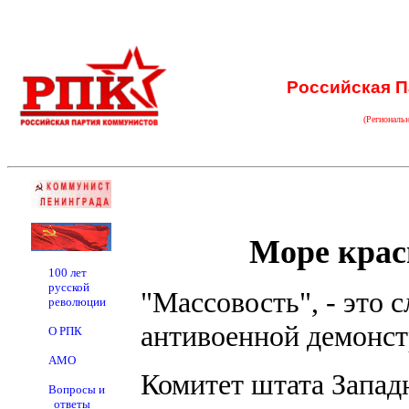
Российская П
(Региональ
Море крас
100 лет
русской
"Массовость", - это 
революции
антивоенной демонстр
О РПК
АМО
Комитет штата Запад
Вопросы и
ответы