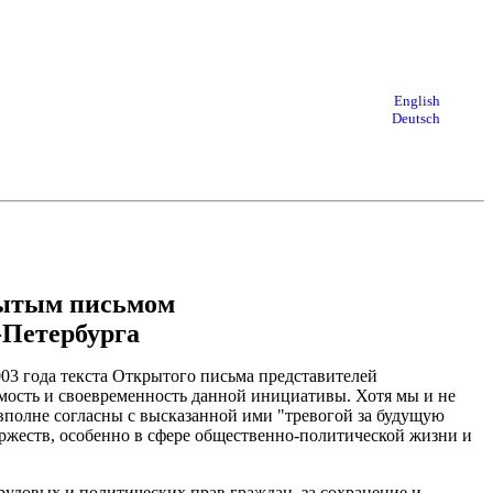
English
Deutsch
рытым письмом
-Петербурга
003 года текста Открытого письма представителей
мость и своевременность данной инициативы. Хотя мы и не
вполне согласны с высказанной ими "тревогой за будущую
ржеств, особенно в сфере общественно-политической жизни и
рудовых и политических прав граждан, за сохранение и