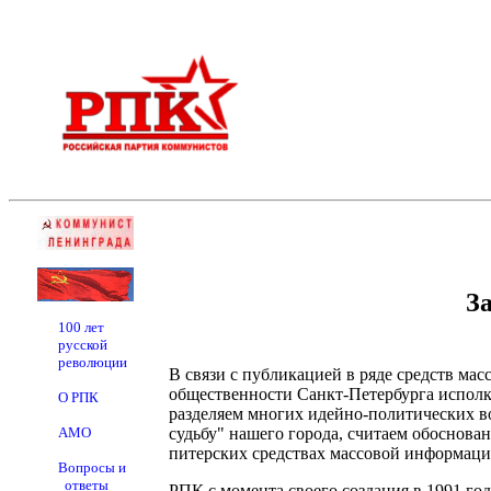
З
100 лет
русской
революции
В связи с публикацией в ряде средств мас
общественности Санкт-Петербурга исполк
О РПК
разделяем многих идейно-политических во
АМО
судьбу" нашего города, считаем обоснов
питерских средствах массовой информаци
Вопросы и
ответы
РПК с момента своего создания в 1991 го