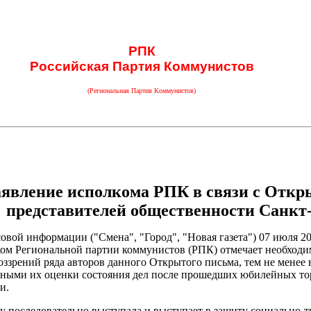
РПК
Российская Партия Коммунистов
(Региональная Партия Коммунистов)
аявление исполкома РПК в связи с Отк
представителей общественности Санкт
совой информации ("Смена", "Город", "Новая газета") 07 июля 2
ом Региональной партии коммунистов (РПК) отмечает необходи
ззрений ряда авторов данного Открытого письма, тем не менее 
анными их оценки состояния дел после прошедших юбилейных то
и.
ду последовательно выступала и выступает в защиту социально-т