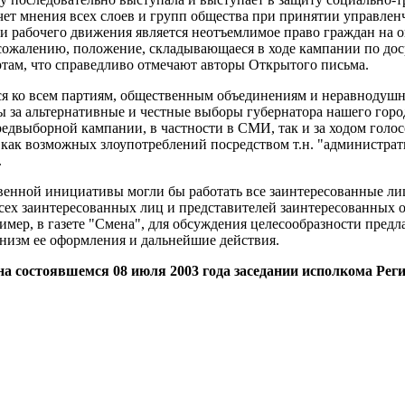
учет мнения всех слоев и групп общества при принятии управле
рабочего движения является неотъемлимое право граждан на о
сожалению, положение, складывающаеся в ходе кампании по дос
артам, что справедливо отмечают авторы Открытого письма.
я ко всем партиям, общественным объединениям и неравнодуш
а альтернативные и честные выборы губернатора нашего город
предвыборной кампании, в частности в СМИ, так и за ходом голо
ь как возможных злоупотреблений посредством т.н. "администр
.
венной инициативы могли бы работать все заинтересованные лиц
всех заинтересованных лиц и представителей заинтересованных 
имер, в газете "Смена", для обсуждения целесообразности пред
низм ее оформления и дальнейшие действия.
на состоявшемся 08 июля 2003 года заседании исполкома Ре