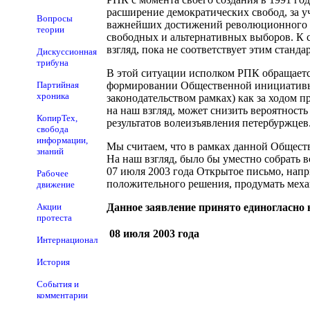
расширение демократических свобод, за 
Вопросы
важнейших достижений революционного и 
теории
свободных и альтернативных выборов. К 
взгляд, пока не соответствует этим станд
Дискуссионная
трибуна
В этой ситуации исполком РПК обращаетс
Партийная
формировании Общественной инициативы з
хроника
законодательством рамках) как за ходом 
на наш взгляд, может снизить вероятност
КопирТех,
результатов волеизъявления петербуржцев
свобода
информации,
Мы считаем, что в рамках данной Общест
знаний
На наш взгляд, было бы уместно собрать 
07 июля 2003 года Открытое письмо, напр
Рабочее
положительного решения, продумать меха
движение
Акции
Данное заявление принято единогласно 
протеста
08 июля 2003 года
Интернационал
История
События и
комментарии