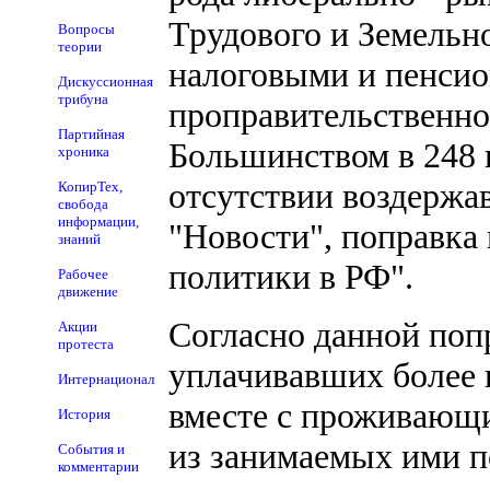
Трудового и Земельн
Вопросы
теории
налоговыми и пенсио
Дискуссионная
трибуна
проправительственно
Партийная
Большинством в 248 г
хроника
отсутствии воздержа
КопирТех,
свобода
информации,
"Новости", поправка
знаний
политики в РФ".
Рабочее
движение
Согласно данной поп
Акции
протеста
уплачивавших более 
Интернационал
вместе с проживающи
История
из занимаемых ими п
События и
комментарии