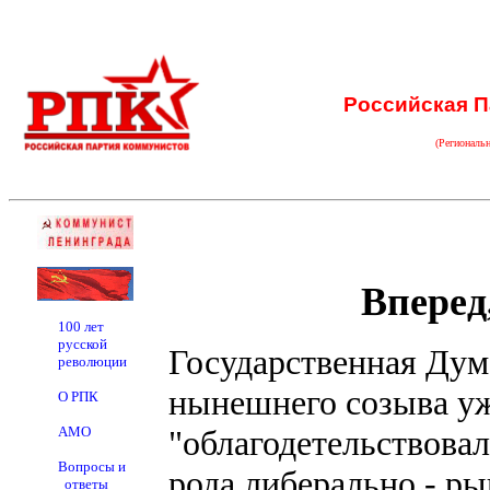
Российская П
(Региональ
Вперед
100 лет
русской
Государственная Дум
революции
нынешнего созыва уже
О РПК
АМО
"облагодетельствова
Вопросы и
рода либерально - р
ответы