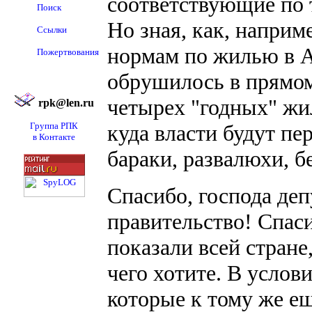
соответствующие по 
Поиск
Но зная, как, наприм
Ссылки
нормам по жилью в 
Пожертвования
обрушилось в прямом
четырех "годных" жи
rpk@len.ru
Группа РПК
куда власти будут пе
в Контакте
бараки, развалюхи, бе
Спасибо, господа деп
правительство! Спаси
показали всей стране,
чего хотите. В услов
которые к тому же е