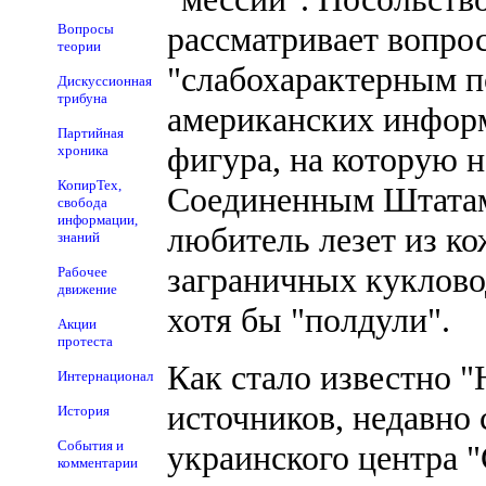
рассматривает вопрос
Вопросы
теории
"слабохарактерным 
Дискуссионная
трибуна
американских информ
Партийная
фигура, на которую н
хроника
КопирТех,
Соединенным Штатам.
свобода
информации,
любитель лезет из ко
знаний
заграничных кукловод
Рабочее
движение
хотя бы "полдули".
Акции
протеста
Как стало известно 
Интернационал
источников, недавно 
История
События и
украинского центра 
комментарии