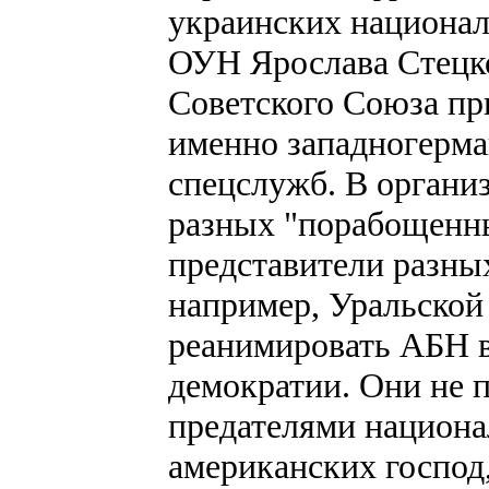
украинских национал
ОУН Ярослава Стецко
Советского Союза при
именно западногерма
спецслужб. В органи
разных "порабощенны
представители разны
например, Уральской
реанимировать АБН в
демократии. Они не п
предателями национа
американских господ