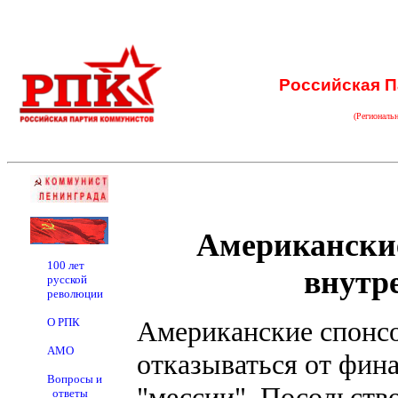
Российская П
(Региональ
Американские
100 лет
внутр
русской
революции
О РПК
Американские спонс
АМО
отказываться от фин
Вопросы и
"мессии". Посольств
ответы