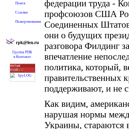
федерации труда - К
Поиск
профсоюзов США Роб
Ссылки
Пожертвования
Соединенных Штатов
они о будущих прези
rpk@len.ru
разговора Филдинг з
Группа РПК
впечатление непосле
в Контакте
политика, который, в
правительственных к
поддерживают, и не 
Как видим, американ
нарушая нормы между
Украины, стараются 