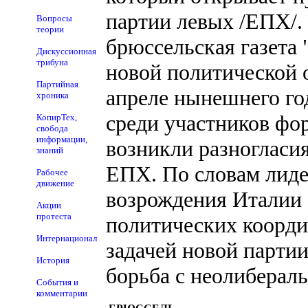
партии левых /ЕПХ/.
Вопросы
теории
брюссельская газета 
Дискуссионная
трибуна
новой политической 
Партийная
апреле нынешнего год
хроника
среди участников фо
КопирТех,
свобода
информации,
возникли разногласи
знаний
ЕПХ. По словам лиде
Рабочее
движение
возрождения Италии 
Акции
протеста
политических коорд
Интернационал
задачей новой парти
История
борьба с неолиберал
События и
комментарии