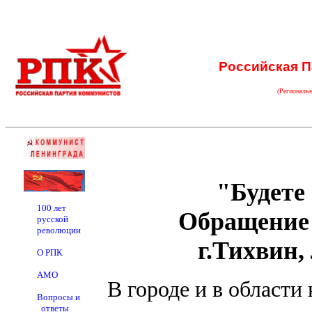
Российская П
(Региональ
"Будете 
100 лет
Обращение
русской
революции
г.Тихвин,
О РПК
АМО
В городе и в области 
Вопросы и
ответы