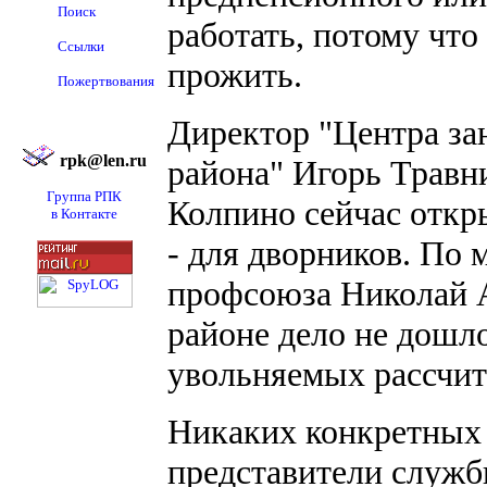
Поиск
работать, потому что
Ссылки
прожить.
Пожертвования
Директор "Центра за
rpk@len.ru
района" Игорь Травн
Группа РПК
Колпино сейчас откры
в Контакте
- для дворников. По 
профсоюза Николай А
районе дело не дошл
увольняемых рассчит
Никаких конкретных
представители служб