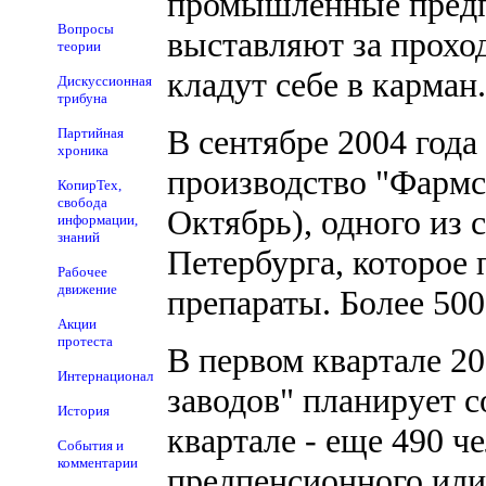
промышленные предп
Вопросы
выставляют за прохо
теории
кладут себе в карман.
Дискуссионная
трибуна
В сентябре 2004 год
Партийная
хроника
производство "Фармс
КопирТех,
свобода
Октябрь), одного из
информации,
знаний
Петербурга, которое
Рабочее
движение
препараты. Более 500
Акции
протеста
В первом квартале 2
Интернационал
заводов" планирует с
История
квартале - еще 490 ч
События и
комментарии
предпенсионного или 