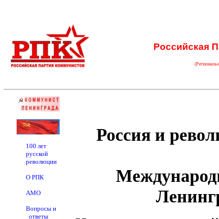
Российская П
(Региональ
Россия и револ
100 лет
русской
революции
Международн
О РПК
Ленингр
АМО
Вопросы и
ответы