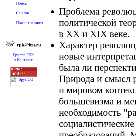
Поиск
Проблема революц
Ссылки
политической тео
Пожертвования
в XX и XIX веке.
Характер революци
rpk@len.ru
новые интерпретац
Группа РПК
в Контакте
была ли перспекти
Природа и смысл 
и мировом контекс
большевизма и ме
необходимость "р
социалистические
преобразований. 