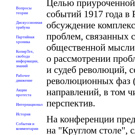
Целью приуроченной
Вопросы
событий 1917 года в
теории
обсуждение комплекс
Дискуссионная
трибуна
проблем, связанных 
Партийная
хроника
общественной мысли 
КопирТех,
о рассмотрении проб
свобода
информации,
знаний
и судеб революций, 
Рабочее
революционных фаз (
движение
направлений, в том 
Акции
протеста
перспектив.
Интернационал
История
На конференции предп
События и
на "Круглом столе",
комментарии