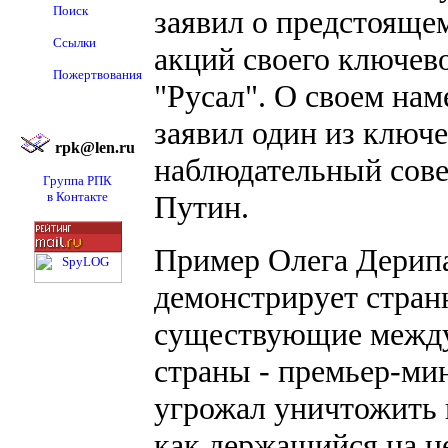
Поиск
заявил о предстояще
Ссылки
акций своего ключево
Пожертвования
"Русал". О своем на
заявил один из ключе
rpk@len.ru
наблюдательный сове
Группа РПК
в Контакте
Путин.
Пример Олега Дерипа
демонстрирует стран
существующие между
страны - премьер-ми
угрожал уничтожить и
как держащийся на н