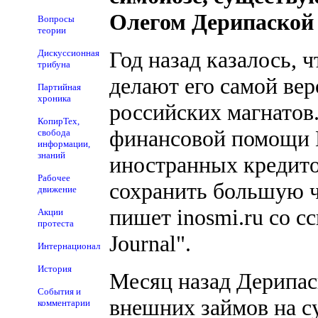
Олегом Дерипаской
Вопросы
теории
Год назад казалось, 
Дискуссионная
трибуна
делают его самой вер
Партийная
хроника
российских магнатов.
КопирТех,
финансовой помощи 
свобода
информации,
знаний
иностранных кредитор
Рабочее
сохранить большую ч
движение
пишет inosmi.ru со сс
Акции
протеста
Journal".
Интернационал
История
Месяц назад Дерипас
События и
внешних займов на су
комментарии