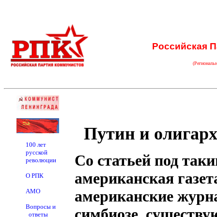
Российская П
(Региональ
Путин и олигарх
100 лет
русской
Со статьей под так
революции
американская газета
О РПК
АМО
американские журн
Вопросы и
симбиозе, существ
ответы