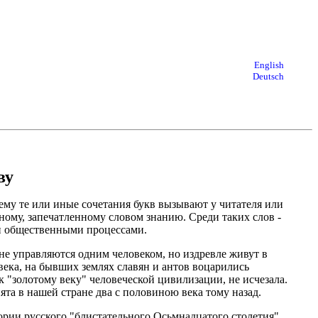
English
Deutsch
ву
очему те или иные сочетания букв вызывают у читателя или
ому, запечатленному словом знанию. Среди таких слов -
ми общественными процессами.
не управляются одним человеком, но издревле живут в
века, на бывших землях славян и антов воцарились
к "золотому веку" человеческой цивилизации, не исчезала.
ята в нашей стране два с половиною века тому назад.
тории русского "блистательного Осьмнадцатого столетия"