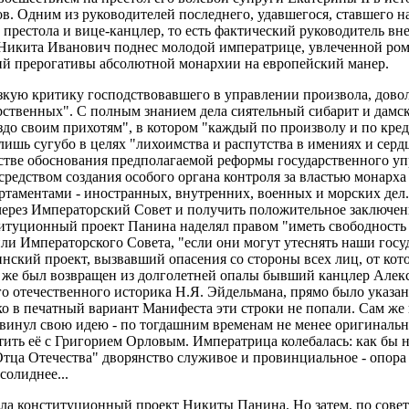
в. Одним из руководителей последнего, удавшегося, ставшего н
престола и вице-канцлер, то есть фактический руководитель вн
 Никита Иванович поднес молодой императрице, увлеченной ро
й прерогативы абсолютной монархии на европейский манер.
зкую критику господствовавшего в управлении произвола, доволь
дарственных". С полным знанием дела сиятельный сибарит и дамс
здо своим прихотям", в котором "каждый по произволу и по кред
 лишь сугубо в целях "лихоимства и распутства в имениях и сер
тве обоснования предполагаемой реформы государственного упр
редством создания особого органа контроля за властью монарха
таментами - иностранных, внутренних, военных и морских дел. 
ерез Императорский Совет и получить положительное заключен
итуционный проект Панина наделял правом "иметь свободность 
и Императорского Совета, "если они могут утеснять наши госу
нинский проект, вызвавший опасения со стороны всех лиц, от ко
да же был возвращен из долголетней опалы бывший канцлер Але
о отечественного историка Н.Я. Эйдельмана, прямо было указан
ко в печатный вариант Манифеста эти строки не попали. Сам ж
нул свою идею - по тогдашним временам не менее оригинальн
тить её с Григорием Орловым. Императрица колебалась: как бы 
Отца Отечества" дворянство служивое и провинциальное - опора 
солиднее...
сала конституционный проект Никиты Панина. Но затем, по сов