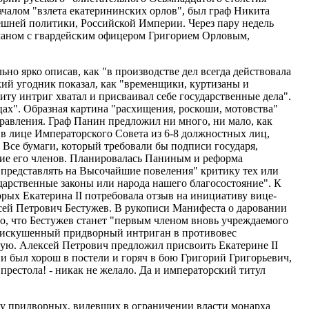
ачалом "взлета екатерининских орлов", был граф Никита
ешней политики, Российской Империи. Через пару недель
маном с гвардейским офицером Григорием Орловым,
но ярко описав, как "в производстве дел всегда действовала
кий угодник показал, как "временщики, куртизаны и
иту интриг хватал и присваивал себе государственные дела".
дцах". Образная картина "расхищения, роскоши, мотовства"
авления. Граф Панин предложил ни много, ни мало, как
 в лице Императорского Совета из 6-8 должностных лиц,
Все бумаги, который требовали бы подписи государя,
ие его членов. Планировалась Паниным и реформа
представлять на Высочайшие повеления" критику тех или
дарственные законы или народа нашего благосостояние". К
торых Екатерина II потребовала отзыв на инициативу вице-
ксей Петрович Бестужев. В рукописи Манифеста о даровании
о, что Бестужев станет "первым членом вновь учреждаемого
е искушенный придворный интриган в противовес
ую. Алексей Петрович предложил присвоить Екатерине II
ни был хорош в постели и горяч в бою Григорий Григорьевич,
престола! - никак не желало. Да и императорский титул
ету придворных, видевших в ограничении власти монарха