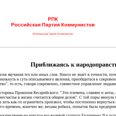
РПК
Российская Партия Коммунистов
(Региональная Партия Коммунистов)
Приближаясь к народоправст
магия звучания тех или иных слов. Никто не знает в точности, п
никнуть в суть описываемого явления, приобщиться к сокровенн
тво", то есть, говоря современно, совместное управление людь
торика Прокопия Кесарийского: "Эти племена, славяне и анты, 
 несчастье в жизни считается общим делом". С той поры минули 
 хоть как-то ограничить произвол, чтобы постепенно вернуться 
его времени, конечно же, весьма робких, попыток была предприн
 восшествием на престол его волевой супруги Екатерины II в ис