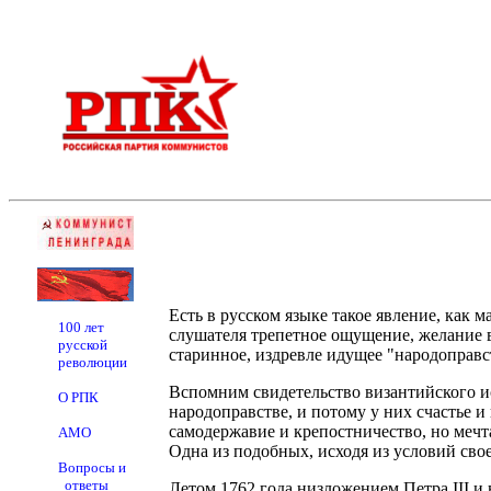
Есть в русском языке такое явление, как 
100 лет
слушателя трепетное ощущение, желание в
русской
старинное, издревле идущее "народоправс
революции
Вспомним свидетельство византийского ис
О РПК
народоправстве, и потому у них счастье и
самодержавие и крепостничество, но мечта
АМО
Одна из подобных, исходя из условий сво
Вопросы и
ответы
Летом 1762 года низложением Петра III и