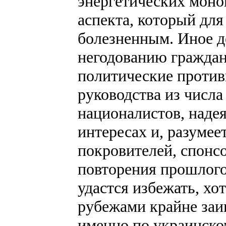
энергетических моно
аспекта, который дл
болезненным. Иное д
негодованию граждан
политические проти
руководства из числ
националистов, надея
интересах и, разумее
покровителей, спонсо
повторения прошлого
удастся избежать, хо
рубежами крайне заи
именно по украинском