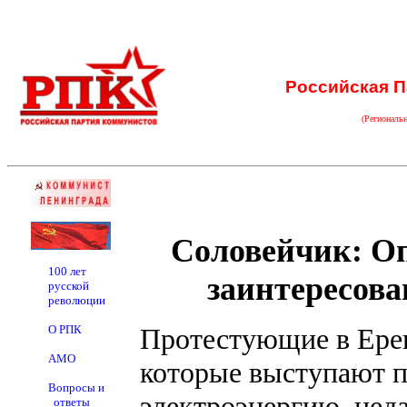
Российская П
(Региональ
Соловейчик: О
100 лет
заинтересова
русской
революции
О РПК
Протестующие в Ерев
АМО
которые выступают 
Вопросы и
электроэнергию, неда
ответы