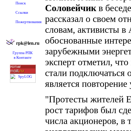
Поиск
Соловейчик
в бесед
Ссылки
рассказал о своем от
Пожертвования
словам, активисты 
обоснованные интере
rpk@len.ru
зарубежными энерге
Группа РПК
в Контакте
эксперт отметил, что
стали подключаться 
является повторение 
"Протесты жителей Е
рост тарифов был сде
числа акционеров, в 