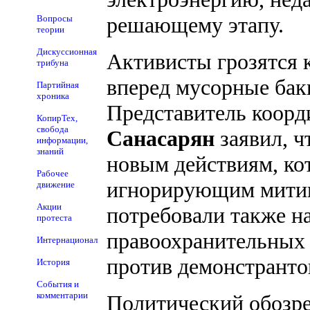
решающему этапу.
Вопросы
теории
Дискуссионная
Активисты грозятся 
трибуна
вперед мусорные бак
Партийная
хроника
Представитель коор
КопирТех,
свобода
Санасарян
заявил, ч
информации,
знаний
новым действиям, кот
Рабочее
игнорирующим митин
движение
Акции
потребовали также н
протеста
правоохранительных 
Интернационал
против демонстранто
История
События и
комментарии
Политический обозре