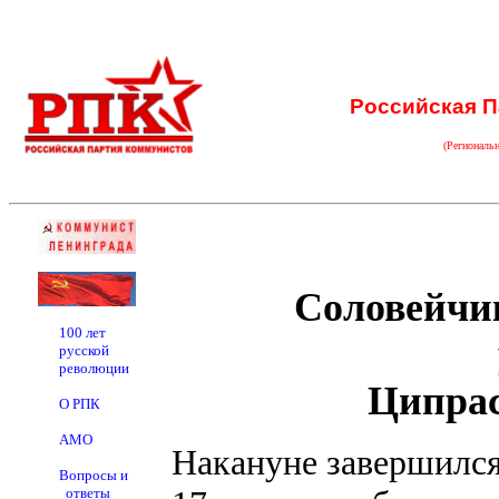
Российская П
(Региональ
Соловейчик
100 лет
русской
революции
Ципрас
О РПК
АМО
Накануне завершился
Вопросы и
ответы