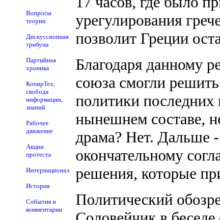
17 часов, где было п
Вопросы
урегулирования грече
теории
позволит Греции оста
Дискуссионная
трибуна
Благодаря данному р
Партийная
хроника
союза смогли решить
КопирТех,
свобода
политики последних 
информации,
знаний
нынешнем составе, но
Рабочее
движение
драма? Нет. Дальше 
Акции
окончательному согл
протеста
решения, которые пр
Интернационал
История
Политический обозре
События и
комментарии
Соловейчик в беседе