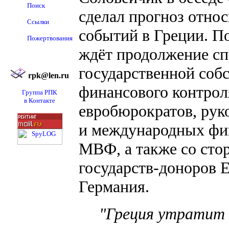
Поиск
сделал прогноз отно
Ссылки
событий в Греции. П
Пожертвования
ждёт продолжение сп
государственной собс
rpk@len.ru
финансового контрол
Группа РПК
в Контакте
евробюрократов, рук
и международных фи
МВФ, а также со сто
государств-доноров Е
Германия.
"Греция утратит 