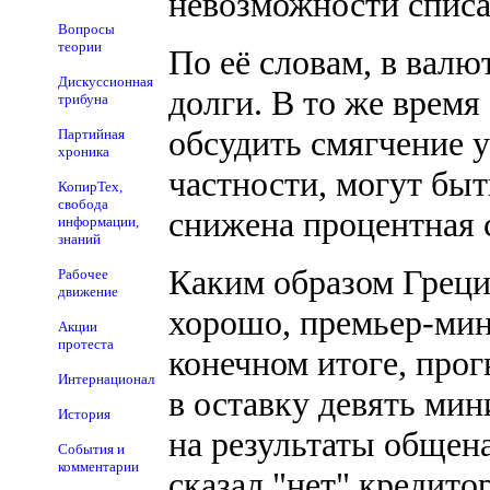
невозможности списа
Вопросы
теории
По её словам, в вал
Дискуссионная
долги. В то же время
трибуна
обсудить смягчение 
Партийная
хроника
частности, могут бы
КопирТех,
свобода
снижена процентная 
информации,
знаний
Каким образом Греци
Рабочее
движение
хорошо, премьер-мин
Акции
протеста
конечном итоге, про
Интернационал
в оставку девять мин
История
на результаты общен
События и
комментарии
сказал "нет" кредито