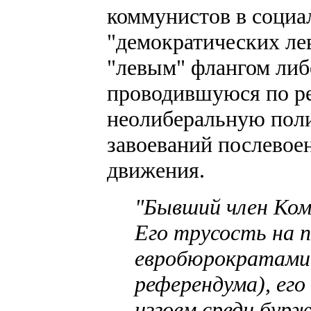
коммунистов в социа
"демократических лев
"левым" флангом либ
проводившуюся по р
неолиберальную поли
завоеваний послевое
движения.
"Бывший член Ком
Его трусость на п
евробюрократами 
референдума), его
изгоем среди бур