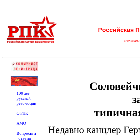
Российская П
(Региональ
Соловейч
100 лет
з
русской
революции
типичная
О РПК
АМО
Недавно канцлер Гер
Вопросы и
ответы