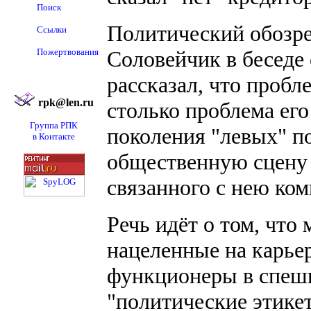
Поиск
Политический обозре
Ссылки
Пожертвования
Соловейчик в беседе
рассказал, что пробле
rpk@len.ru
столько проблема его
Группа РПК
поколения "левых" п
в Контакте
общественную сцену 
связанного с нею ко
Речь идёт о том, что
нацеленные на карье
функционеры в спешн
"политические этике