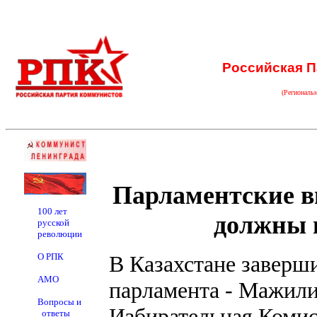
Российская П
(Региональ
Парламентские в
100 лет
должны 
русской
революции
О РПК
В Казахстане завер
АМО
парламента - Мажили
Вопросы и
Избирательная Комис
ответы