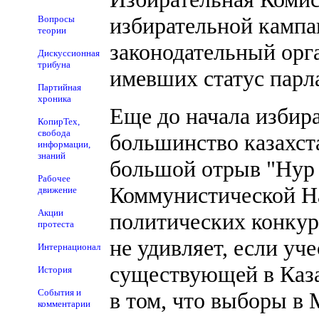
избирательной камп
Вопросы
теории
законодательный орг
Дискуссионная
трибуна
имевших статус парл
Партийная
хроника
Еще до начала избир
КопирТех,
свобода
большинство казахст
информации,
знаний
большой отрыв "Нур 
Рабочее
Коммунистической На
движение
Акции
политических конкур
протеста
не удивляет, если уч
Интернационал
существующей в Каза
История
События и
в том, что выборы в
комментарии