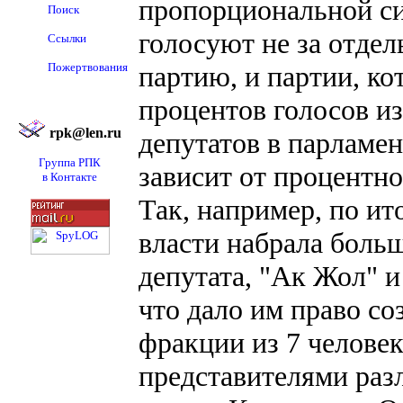
пропорциональной си
Поиск
голосуют не за отдел
Ссылки
Пожертвования
партию, и партии, ко
процентов голосов и
rpk@len.ru
депутатов в парламен
Группа РПК
зависит от процентн
в Контакте
Так, например, по и
власти набрала боль
депутата, "Ак Жол" и
что дало им право со
фракции из 7 челове
представителями раз