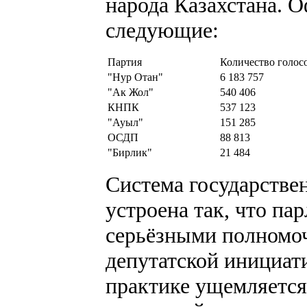
народа Казахстана. 
следующие:
Партия
Количество голос
"Нур Отан"
6 183 757
"Ак Жол"
540 406
КНПК
537 123
"Ауыл"
151 285
ОСДП
88 813
"Бирлик"
21 484
Система государстве
устроена так, что па
серьёзными полномоч
депутатской инициати
практике ущемляется