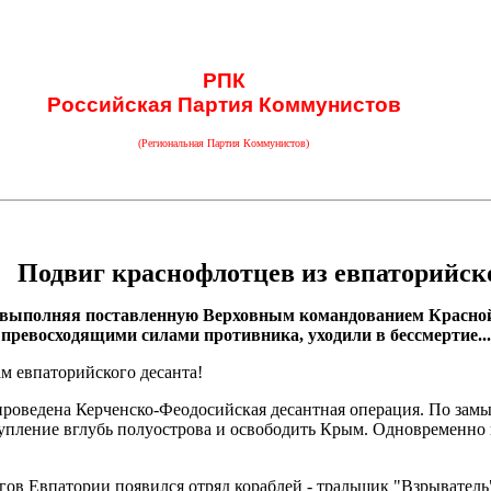
РПК
Российская Партия Коммунистов
(Региональная Партия Коммунистов)
Подвиг краснофлотцев из евпаторийско
ад, выполняя поставленную Верховным командованием Красной
 превосходящими силами противника, уходили в бессмертие...
м евпаторийского десанта!
проведена Керченско-Феодосийская десантная операция. По замы
упление вглубь полуострова и освободить Крым. Одновременно 
егов Евпатории появился отряд кораблей - тральщик "Взрыватель"