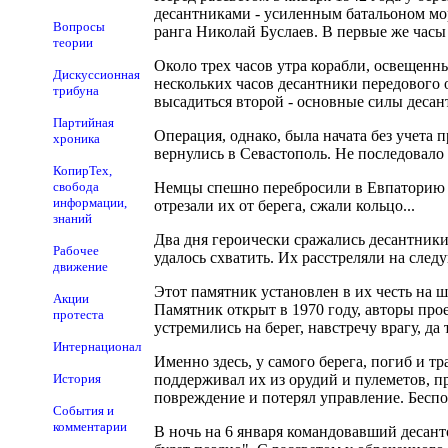
десантниками - усиленным батальоном мо
Вопросы
ранга Николай Буслаев. В первые же часы
теории
Около трех часов утра корабли, освещенн
Дискуссионная
нескольких часов десантники передового 
трибуна
высадиться второй - основные силы десан
Партийная
Операция, однако, была начата без учета
хроника
вернулись в Севастополь. Не последовало
КопирТех,
свобода
Немцы спешно перебросили в Евпаторию ч
информации,
отрезали их от берега, сжали кольцо...
знаний
Два дня героически сражались десантник
Рабочее
удалось схватить. Их расстреляли на след
движение
Этот памятник установлен в их честь на ш
Акции
Памятник открыт в 1970 году, авторы про
протеста
устремились на берег, навстречу врагу, да
Интернационал
Именно здесь, у самого берега, погиб и т
История
поддерживал их из орудий и пулеметов, 
повреждение и потерял управление. Бесп
События и
комментарии
В ночь на 6 января командовавший десант