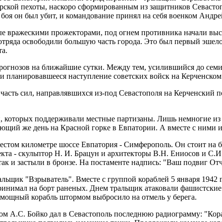
рской пехоты, наскоро сформированным из защитников Севастоп
 боя он был убит, и командование принял на себя военком Андре
ые вражескими прожекторами, под огнем противника начали выс
отряда освободили большую часть города. Это был первый эшелон
та.
 прогнозов на ближайшие сутки. Между тем, усилившийся до семи
 и планировавшееся наступление советских войск на Керченском 
асть сил, направлявшихся из-под Севастополя на Керченский по
и, которых поддерживали местные партизаны. Лишь немногие из
ующий же день на Красной горке в Евпатории. А вместе с ними и
естом километре шоссе Евпатория - Симферополь. Он стоит на бе
екта - скульптор Н. И. Брацун и архитекторы В.Н. Ениосов и С
 так и застыли в бронзе. На постаменте надпись: "Ваш подвиг Отч
ральщик "Взрыватель". Вместе с группой кораблей 5 января 1942 
принимал на борт раненых. Днем тральщик атаковали фашистски
омощный корабль штормом выбросило на отмель у берега.
ом А.С. Бойко дал в Севастополь последнюю радиограмму: "Кора