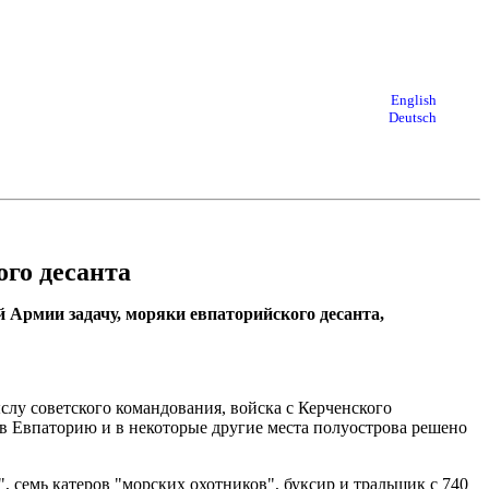
English
Deutsch
го десанта
 Армии задачу, моряки евпаторийского десанта,
слу советского командования, войска с Керченского
в Евпаторию и в некоторые другие места полуострова решено
, семь катеров "морских охотников", буксир и тральщик с 740