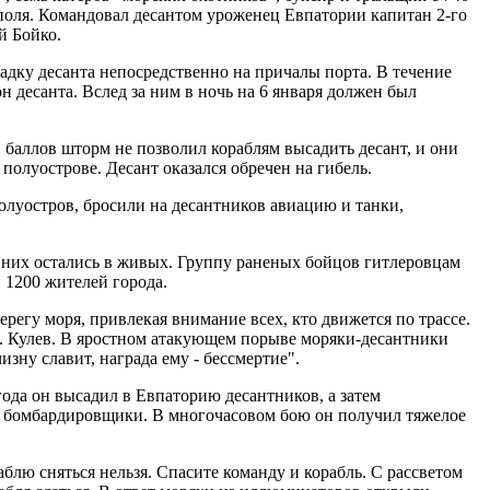
оля. Командовал десантом уроженец Евпатории капитан 2-го
й Бойко.
адку десанта непосредственно на причалы порта. В течение
 десанта. Вслед за ним в ночь на 6 января должен был
 баллов шторм не позволил кораблям высадить десант, и они
полуострове. Десант оказался обречен на гибель.
луостров, бросили на десантников авиацию и танки,
 них остались в живых. Группу раненых бойцов гитлеровцам
 1200 жителей города.
регу моря, привлекая внимание всех, кто движется по трассе.
.И. Кулев. В яростном атакующем порыве моряки-десантники
изну славит, награда ему - бессмертие".
года он высадил в Евпаторию десантников, а затем
е бомбардировщики. В многочасовом бою он получил тяжелое
блю сняться нельзя. Спасите команду и корабль. С рассветом