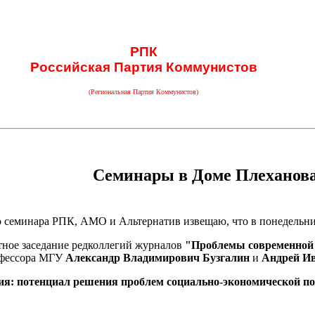
РПК
Российская Партия Коммунистов
(Региональная Партия Коммунистов)
Семинары в Доме Плеханов
семинара РПК, АМО и Альтернатив извещаю, что в понедельник, 
стное заседание редколлегий журналов
"Проблемы современной
рофессора МГУ
Александр Владимирович Бузгалин
и
Андрей И
ия: потенциал решения проблем социально-экономической по