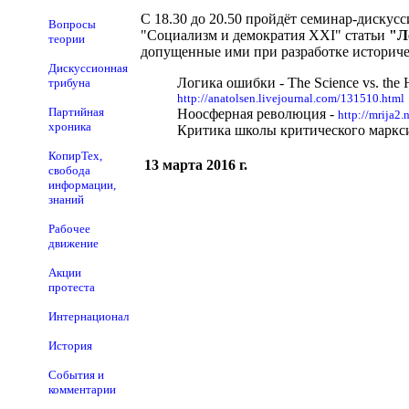
С 18.30 до 20.50 пройдёт семинар-дискусс
Вопросы
"Социализм и демократия XXI" статьи
"Л
теории
допущенные ими при разработке историче
Дискуссионная
Логика ошибки - The Science vs. the 
трибуна
http://anatolsen.livejournal.com/131510.html
Партийная
Ноосферная революция -
http://mrija2.
хроника
Критика школы критического марксизм
КопирТех,
13 марта 2016 г.
свобода
информации,
знаний
Рабочее
движение
Акции
протеста
Интернационал
История
События и
комментарии