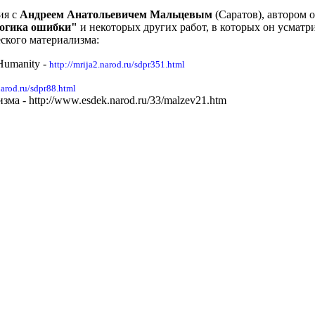
ия с
Андреем Анатольевичем Мальцевым
(Саратов), автором 
огика ошибки"
и некоторых других работ, в которых он усмат
ского материализма:
Humanity -
http://mrija2.narod.ru/sdpr351.html
narod.ru/sdpr88.html
а - http://www.esdek.narod.ru/33/malzev21.htm