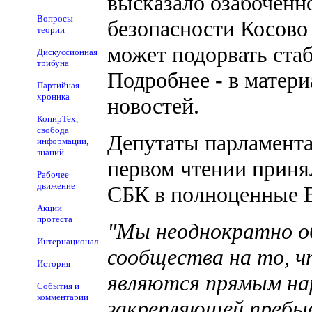
высказало озабоченн
Вопросы
безопасности Косово
теории
может подорвать стаб
Дискуссионная
трибуна
Подробнее - в матери
Партийная
хроника
новостей.
КопирТех,
свобода
Депутаты парламента
информации,
знаний
первом чтении приня
Рабочее
движение
СБК в полноценные 
Акции
протеста
"Мы неоднократно о
Интернационал
сообщества на то, ч
История
являются прямым на
События и
комментарии
закрепляющей пребыв