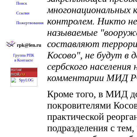
Поиск
многонациональных 
Ссылки
контролем. Никто не
Пожертвования
называемые "вооруж
составляют террори
rpk@len.ru
Косово", не будут в
Группа РПК
в Контакте
сербского населения н
комментарии МИД Р
Кроме того, в МИД д
покровителями Косо
практической реорга
подразделения с тем