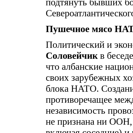
подтянуть бывших бо
Североатлантического
Пушечное мясо НА
Политический и эко
Соловейчик
в бесед
что албанские нацио
своих зарубежных хоз
блока НАТО. Создани
противоречащее меж
независимость прово
не признана ни ООН,
включая соседние) и