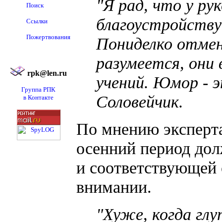
"Я рад, что у р
Поиск
благоустройству
Ссылки
Пожертвования
Пониделко отмен
разумеется, они
rpk@len.ru
учений. Юмор - э
Группа РПК
Соловейчик.
в Контакте
По мнению эксперт
осенний период дол
и соответствующей 
внимании.
"Хуже, когда гл