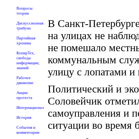
Вопросы
теории
В Санкт-Петербурге
Дискуссионная
трибуна
на улицах не наблюд
Партийная
хроника
не помешало местн
КопирТех,
коммунальным служ
свобода
информации,
знаний
улицу с лопатами и 
Рабочее
движение
Политический и эк
Акции
Соловейчик отмети
протеста
Интернационал
самоуправления и п
История
ситуации во время 
События и
комментарии