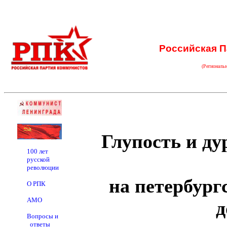
Российская П
(Региональ
Глупость и д
100 лет
русской
революции
на петербург
О РПК
АМО
д
Вопросы и
ответы