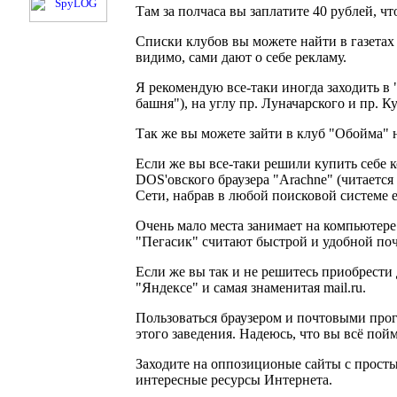
Там за полчаса вы заплатите 40 рублей, чт
Списки клубов вы можете найти в газетах
видимо, сами дают о себе рекламу.
Я рекомендую все-таки иногда заходить в 
башня"), на углу пр. Луначарского и пр. К
Так же вы можете зайти в клуб "Обойма" н
Если же вы все-таки решили купить себе 
DOS'овского браузера "Arachne" (читается 
Сети, набрав в любой поисковой системе ег
Очень мало места занимает на компьютере
"Пегасик" считают быстрой и удобной поч
Если же вы так и не решитесь приобрести 
"Яндексе" и самая знаменитая mail.ru.
Пользоваться браузером и почтовыми прог
этого заведения. Надеюсь, что вы всё пой
Заходите на оппозиционые сайты с прост
интересные ресурсы Интернета.