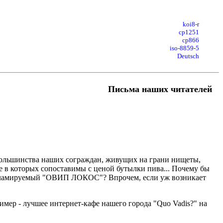
koi8-r
cp1251
cp866
iso-8859-5
Deutsch
Письма наших читателей
 большинства наших сограждан, живущих на грани нищеты,
е в которых сопоставимы с ценой бутылки пива... Почему бы
 рекламируемый "ОВИП ЛОКОС"? Впрочем, если уж возникает
пример - лучшее интернет-кафе нашего города "Quo Vadis?" на