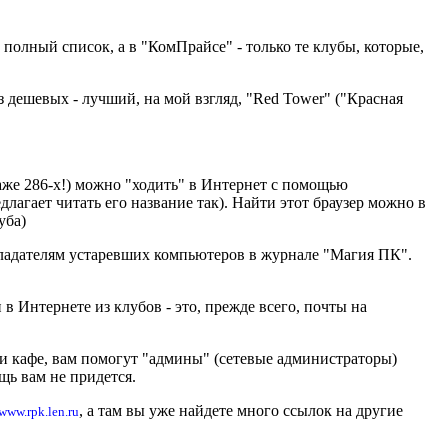
полный список, а в "КомПрайсе" - только те клубы, которые,
з дешевых - лучший, на мой взгляд, "Red Tower" ("Красная
аже 286-х!) можно "ходить" в Интернет с помощью
длагает читать его название так). Найти этот браузер можно в
уба)
бладателям устаревших компьютеров в журнале "Магия ПК".
 Интернете из клубов - это, прежде всего, почты на
и кафе, вам помогут "админы" (сетевые администраторы)
щь вам не придется.
, а там вы уже найдете много ссылок на другие
www.rpk.len.ru