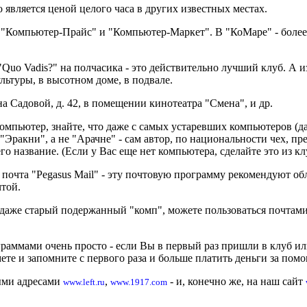
о является ценой целого часа в других известных местах.
 "Компьютер-Прайс" и "Компьютер-Маркет". В "КоМаре" - более 
"Quo Vadis?" на полчасика - это действительно лучший клуб. А и
ультуры, в высотном доме, в подвале.
а Садовой, д. 42, в помещении кинотеатра "Смена", и др.
компьютер, знайте, что даже с самых устаревших компьютеров (д
"Эракни", а не "Арачне" - сам автор, по национальности чех, пре
о название. (Если у Вас еще нет компьютера, сделайте это из кл
 почта "Pegasus Mail" - эту почтовую программу рекомендуют о
той.
даже старый подержанный "комп", можете пользоваться почтами в
раммами очень просто - если Вы в первый раз пришли в клуб ил
мете и запомните с первого раза и больше платить деньги за помо
ыми адресами
,
- и, конечно же, на наш сайт
www.left.ru
www.1917.com