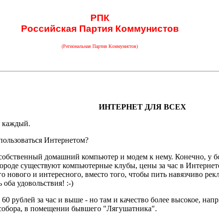
РПК
Российская Партия Коммунистов
(Региональная Партия Коммунистов)
ИНТЕРНЕТ ДЛЯ ВСЕХ
 каждый.
пользоваться Интернетом?
ь собственный домашний компьютер и модем к нему. Конечно, у
городе существуют компьютерные клубы, цены за час в Интернет
ого нового и интересного, вместо того, чтобы пить навязчиво
оба удовольствия! :-)
 60 рублей за час и выше - но там и качество более высокое, на
 собора, в помещении бывшего "Лягушатника".