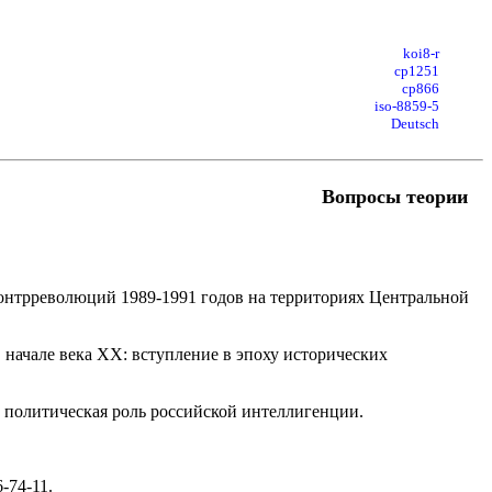
koi8-r
cp1251
cp866
iso-8859-5
Deutsch
Вопросы теории
 контрреволюций 1989-1991 годов на территориях Центральной
 начале века ХХ: вступление в эпоху исторических
 политическая роль российской интеллигенции.
-74-11.