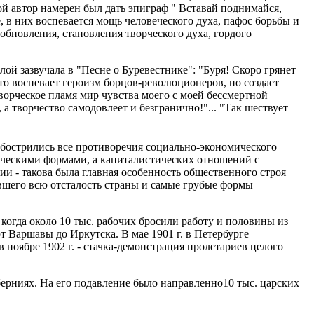
рой автор намерен был дать эпиграф " Вставай поднимайся,
 в них воспевается мощь человеческого духа, пафос борьбы и
обновления, становления творческого духа, гордого
ой зазвучала в "Песне о Буревестнике": "Буря! Скоро грянет
осто воспевает героизм борцов-революционеров, но создает
творческое пламя мир чувства моего с моей бессмертной
а творчество самодовлеет и безгранично!"... "Так шествует
обострились все противоречия социально-экономического
ческими формами, а капиталистических отношений с
 - такова была главная особенность общественного строя
вшего всю отсталость страны и самые грубые формы
когда около 10 тыс. рабочих бросили работу и половины из
т Варшавы до Иркутска. В мае 1901 г. в Петербурге
 ноябре 1902 г. - стачка-демонстрация пролетариев целого
берниях. На его подавление было направленно10 тыс. царских