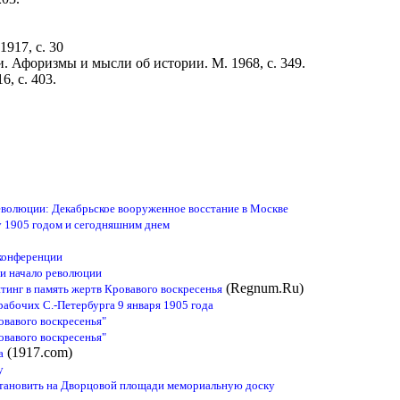
917, с. 30
 Афоризмы и мысли об истории. М. 1968, с. 349.
6, с. 403.
еволюции: Декабрьское вооруженное восстание в Москве
 1905 годом и сегодняшним днем
 конференции
 и начало революции
(Regnum.Ru)
тинг в память жертв Кровавого воскресенья
рабочих С.-Петербурга 9 января 1905 года
овавого воскресенья"
овавого воскресенья"
(1917.com)
а
у
становить на Дворцовой площади мемориальную доску