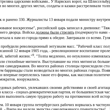
треляна царскими войсками.. У Нарвских ворот, на Шлиссельбург
и во многих других местах, солдаты и казаки расстреливали то
 и ранено 330. Журналисты 13 января подали министру внутрен
ровавое воскресенье", российский царь записал в дневнике: "Тя
мнего дворца. Войска
должны были стрелять
(подчеркнуто нами - 
иехала к нам из города прямо к обедне. Завтракали со всеми. Гул
, пробудили революционный энтузиазм масс. "Рабочий класс пол
санной 12 января 1905 года, - революционное воспитание пролет
9
й, забитой жизни."
. "Толпа медленно, но неуклонно изменялась
или стихийные митинги. Выступавшие на этих митингах большев
тив самодержавия. Во многих районах столицы происходили сто
тем баррикады стали возводиться во многих районах города. По
впервые переплелись такие его формы, как массовая политичес
мократов, вооружались.
редовых рабочих, увлекавших своими действиями и своей агита
класса - социал-демократическая партия, ее большевистская час
яло выполнить самую трудную работу на протяжении всей истори
м. 10 января группа петербургских рабочих ворвалась в частну
й, - Вчера вы видели зверства самодержавного правительства!...