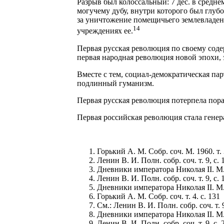
Разрыв был колоссальный: 7 дес. в средне
могучему дубу, внутри которого был глуб
за уничтожение помещичьего землевладени
14
учреждениях ее.
Первая русская революция по своему соде
первая народная революция новой эпохи, 
Вместе с тем, социал-демократическая па
подлинный гуманизм.
Первая русская революция потерпела пор
Первая российская революция стала гене
Горький А. М. Собр. соч. М. 1960. т. 3. 
Ленин В. И. Полн. собр. соч. т. 9, с. 
Дневники императора Николая II. М.,
Ленин В. И. Полн. собр. соч. т. 9, с. 
Дневники императора Николая II. М.,
Горький А. М. Собр. соч. т. 4. с. 131
См.: Ленин В. И. Полн. собр. соч. т. 9
Дневники императора Николая II. М.,
Ленин В. И. Полн. собр. соч. т. 9, с. 