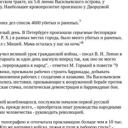
ском тракте, на 5-й линии Васильевского острова, у
лпу. Наибольшее кровопролитие произошло у Дворцовой
7
них дел список 4600 убитых и раненых.
желый день. В Петербурге произошли серьезные беспорядки
Р. Х.) в разных местах города, было много убитых и раненых.
8
ял с Мишей. Мама осталась у нас на ночь"
учил великий урок гражданской войны, - писал В. И. Ленин в
ариата за один день шагнуло вперед так, как оно не могло
, перерождаясь в народ", - отметил М. Горький в повести "9
ики, призывали рабочих строить баррикады, добывать
лкновения рабочих с солдатами и казаками. На Васильевском
явились листовки, призывающие к вооруженной борьбе против
кая стачка, политическая демонстрация и баррикадные бои.
цией колеблющихся, послужили началом первой русской
ть, прежде всего, - приобретала опыт руководства народными
и человечества - руководить революцией.
ю типографию и отпечатала прокламацию больше чем в 10 тыс.
 Кто же направил войска, ружья и пули в рабочую грудь? -