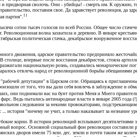
ы и придворная сволочь. Они - убийцы! - смерть им. К оружию, 
равительство, поставим свое. Да здравствует революция, да здр
11
ая партия".
сячи сотни тысяч голосов по всей России. Общее число стачечни
ет. Революционная волна захватила и деревню. В январе крестья
тябрьская политическая стачка, декабрьское вооруженное восста
ного движения, царское правительство предприняло жесточайш
. В столице, впервые после восстания декабристов, стояла артил
 разжигали национальную рознь, создавались монархические пог
аралось отвлечь народ от революционной борьбы обещаниями р
 "рабочей депутации" в Царском селе. Обращаясь к приглашенны
оизошли от того, что вы дали себя вовлечь в заблуждение и об
их, они поднимали вас на бунт против Меня и Моего правительст
к фарс. Ведь пытались антинародные власти в январе 2005 года 
безвольном следовании за некими провокаторами, подстрекающи
.. история "ничему не учит, а только наказывает за незнание ур
убокие корни. В истории революций всплывают десятилетиями 
рный вопрос. Основной социальный фон революции составили р
янских дворов имели 75 млн. дес. земли и почти таким же количе