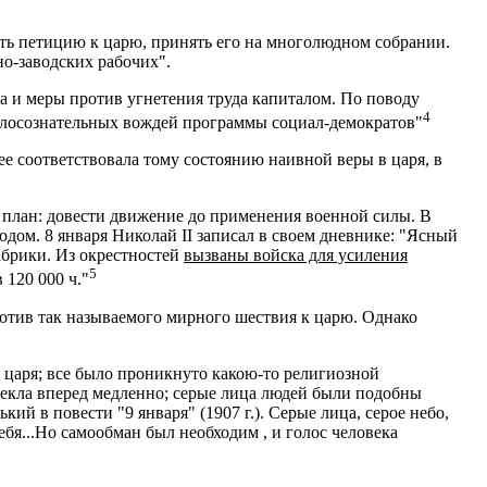
ть петицию к царю, принять его на многолюдном собрании.
о-заводских рабочих".
да и меры против угнетения труда капиталом. По поводу
4
алосознательных вождей программы социал-демократов"
е соответствовала тому состоянию наивной веры в царя, в
план: довести движение до применения военной силы. В
дом. 8 января Николай II записал в своем дневнике: "Ясный
фабрики. Из окрестностей
вызваны войска для усиления
5
 120 000 ч."
отив так называемого мирного шествия к царю. Однако
 царя; все было проникнуто какою-то религиозной
текла вперед медленно; серые лица людей были подобны
ий в повести "9 января" (1907 г.). Серые лица, серое небо,
бя...Но самообман был необходим , и голос человека