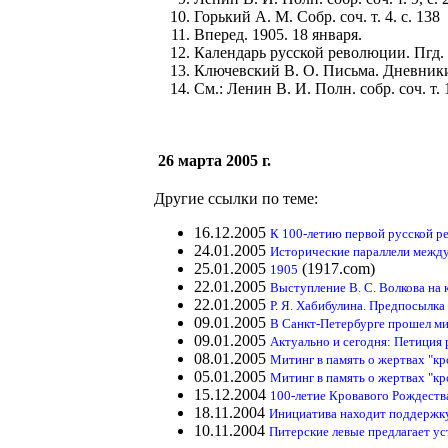
Горький А. М. Собр. соч. т. 4. с. 138
Вперед. 1905. 18 января.
Календарь русской революции. Пгд. 1
Ключевский В. О. Письма. Дневники.
См.: Ленин В. И. Полн. собр. соч. т. 1
26 марта 2005 г.
Другие ссылки по теме:
16.12.2005
К 100-летию первой русской р
24.01.2005
Исторические параллели между
25.01.2005
(1917.com)
1905
22.01.2005
Выступление В. С. Волкова на
22.01.2005
Р. Я. Хабибулина. Предпосылка
09.01.2005
В Санкт-Петербурге прошел ми
09.01.2005
Актуально и сегодня: Петиция 
08.01.2005
Митинг в память о жертвах "кр
05.01.2005
Митинг в память о жертвах "кр
15.12.2004
100-летие Кровавого Рождеств
18.11.2004
Инициатива находит поддержк
10.11.2004
Питерские левые предлагает у