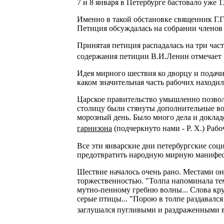
7 и 8 января в Петербурге бастовало уже 
Именно в такой обстановке священник Г.
Петиция обсуждалась на собрании членов 
Принятая петиция распадалась на три час
содержания петиции В.И.Ленин отмечает 
Идея мирного шествия ко дворцу и подачи
каком значительная часть рабочих находила
Царское правительство умышленно позвол
столицу были стянуты дополнительные вой
морозный день. Было много дела и докладо
гарнизона
(подчеркнуто нами - Р. Х.) Рабо
Все эти январские дни петербургские со
предотвратить народную мирную манифес
Шествие началось очень рано. Местами он
торжественностью. "Толпа напоминала те
мутно-пенному гребню волны... Слова круж
серые птицы... "Порою в толпе раздавался
заглушался пугливыми и раздраженными в