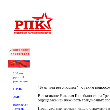
100 лет
русской
революции
"Бунт или революция?" - с таким вопросо
О РПК
В лексиконе Николая II не было слова "ре
АМО
ощущалась неизбежность грандиозных соб
Вопросы и
Предчувствие перемен нашло отражение в л
ответы