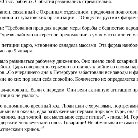
130 тыс. рабочих. События развивались стремительно.
Гапон, связанный с Охранным отделением, предложил подготови
одной из зубатовских организаций - "Общества русских фабричн
ти: "Требования прав для народа; меры борьбы с бедностью наро
"чрезвычайную интересное преломление в умах массы или ее м
 петиции царю, мгновенно овладела массами. Эта форма наиболе
сь до 9 января.
яло развиваться рабочему движению. Оно имело свой коварный 
ска. Царь совершенно серьезно готовился к войне со своим наро
в...Со вчерашнего дня в Петербурге забастовали все заводы и 
чие до сих пор вели себя спокойно. Количество их определяется в
циал-демократы были с народом. Они вели активную агитацию пр
тацию не удалось.
о напоминало крестный ход. Люди шли с хоругвями, портретами
мный вал океана, едва разбуженный первым порывом бури, она 
ились над толпой, как маленькие серые птицы", - писал М. Горьк
 дерзкий человеческий голос: Товарищи! Не обманывайте сами се
6
сплесками криков."