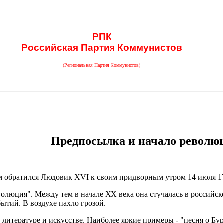
РПК
Российская Партия Коммунистов
(Региональная Партия Коммунистов)
Предпосылка и начало револю
м обратился Людовик XVI к своим придворным утром 14 июля 178
волюция". Между тем в начале ХХ века она стучалась в российс
ытий. В воздухе пахло грозой.
итературе и искусстве. Наиболее яркие примеры - "песня о Бурев