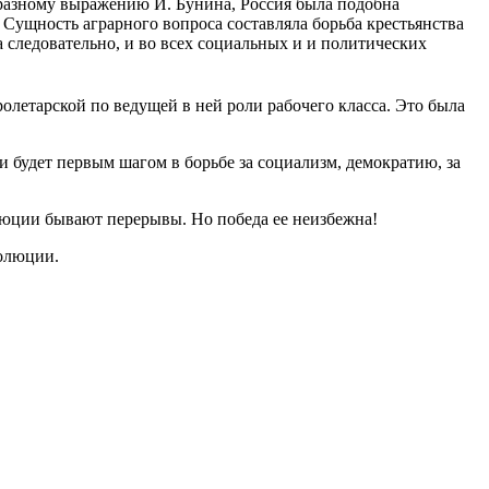
образному выражению И. Бунина, Россия была подобна
 Сущность аграрного вопроса составляла борьба крестьянства
а следовательно, и во всех социальных и и политических
олетарской по ведущей в ней роли рабочего класса. Это была
 будет первым шагом в борьбе за социализм, демократию, за
люции бывают перерывы. Но победа ее неизбежна!
волюции.