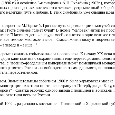
(1896 г.) и особенно 3-я симфония А.Н.Скрябина (1903г.), кото
ных произведениях воспевается человек, устремленный к борьбе,
го нелегкий путь к победе. В этих симфониях уже слышна идея 
 настроения М.Горький. Грозная музыка революции с могучей сил
еды: Пусть сильнее грянет буря!" В поэме "Человек" автор не пр
теля: "Настанет день - в груди моей сольются в одно великое и 
все темное, жестокое и злое... Смысл жизни вижу в творчестве, 
1
- вперед! и - выше!"
ремен явились события начала нового века. К началу ХХ века 
 форм капитализма с сохранившими еще перевес домонополисти
а, с "военно-феодальным империализмом" помещичьей монархии
ного развития России - освобождение от самодержавия, воплоща
стала первостепенной.
м. Знаменательным событием 1900 г. была харьковская маевка, 
монстрации охватили почти всю страну от Петербурга до Баку, о
рона" - схватка рабочих одного завода с полицией и войсками; в
чки охватили весь юг России.
й 1902 г. разразилось восстание в Полтавской и Харьковской гу