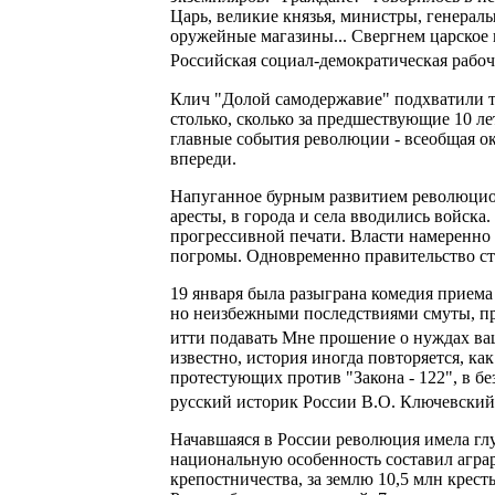
Царь, великие князья, министры, генерал
оружейные магазины... Свергнем царское п
Российская социал-демократическая рабоч
Клич "Долой самодержавие" подхватили ты
столько, сколько за предшествующие 10 л
главные события революции - всеобщая ок
впереди.
Напуганное бурным развитием революцион
аресты, в города и села вводились войска
прогрессивной печати. Власти намеренно
погромы. Одновременно правительство ст
19 января была разыграна комедия приема
но неизбежными последствиями смуты, пр
итти подавать Мне прошение о нуждах ваш
известно, история иногда повторяется, ка
протестующих против "Закона - 122", в 
русский историк России В.О. Ключевский: .
Начавшаяся в России революция имела гл
национальную особенность составил агра
крепостничества, за землю 10,5 млн кресть