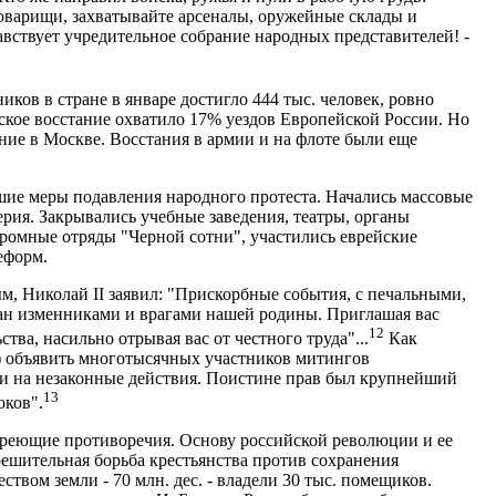
товарищи, захватывайте арсеналы, оружейные склады и
авствует учредительное собрание народных представителей! -
ков в стране в январе достигло 444 тыс. человек, ровно
нское восстание охватило 17% уездов Европейской России. Но
ние в Москве. Восстания в армии и на флоте были еще
ие меры подавления народного протеста. Начались массовые
лерия. Закрывались учебные заведения, театры, органы
ромные отряды "Черной сотни", участились еврейские
еформ.
м, Николай II заявил: "Прискорбные события, с печальными,
ман изменниками и врагами нашей родины. Приглашая вас
12
ва, насильно отрывая вас от честного труда"...
Как
(!) объявить многотысячных участников митингов
ми на незаконные действия. Поистине прав был крупнейший
13
оков".
зреющие противоречия. Основу российской революции и ее
ешительная борьба крестьянства против сохранения
ством земли - 70 млн. дес. - владели 30 тыс. помещиков.