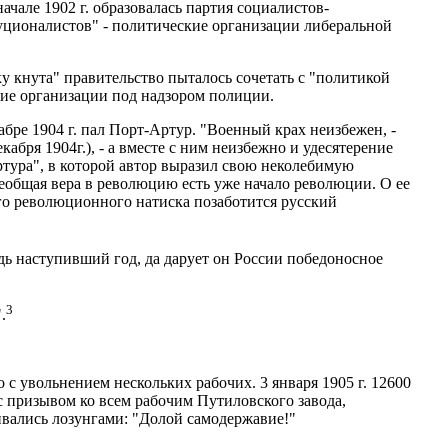
чале 1902 г. образовалась партия социалистов-
туционалистов" - политические организации либеральной
 кнута" правительство пыталось сочетать с "политикой
чие организации под надзором полиции.
абре 1904 г. пал Порт-Артур. "Военный крах неизбежен, -
абря 1904г.), - а вместе с ним неизбежно и удесятерение
ртура", в которой автор выразил свою неколебимую
общая вера в революцию есть уже начало революции. О ее
го революционного натиска позаботится русский
одь наступивший год, да дарует он России победоносное
3
.
с увольнением нескольких рабочих. 3 января 1905 г. 12600
с призывом ко всем рабочим Путиловского завода,
ивались лозунгами: "Долой самодержавие!"