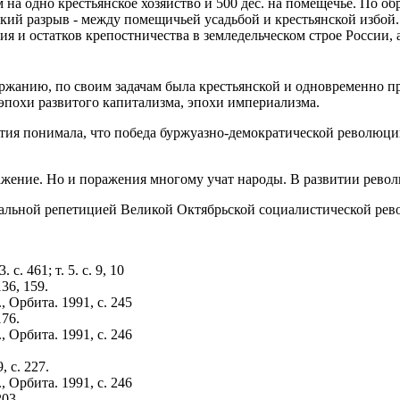
м на одно крестьянское хозяйство и 500 дес. на помещечье. По 
окий разрыв - между помещичьей усадьбой и крестьянской избой.
я и остатков крепостничества в земледельческом строе России, 
ржанию, по своим задачам была крестьянской и одновременно пр
эпохи развитого капитализма, эпохи империализма.
ртия понимала, что победа буржуазно-демократической революции
ажение. Но и поражения многому учат народы. В развитии рево
ральной репетицией Великой Октябрьской социалистической ре
с. 461; т. 5. с. 9, 10
136, 159.
 Орбита. 1991, с. 245
176.
 Орбита. 1991, с. 246
, с. 227.
 Орбита. 1991, с. 246
203.