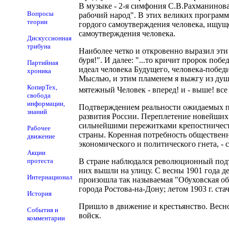
В музыке - 2-я симфония С.В.Рахманинова 
Вопросы
рабочий народ". В этих великих программ
теории
гордого самоутверждения человека, ищуще
самоутверждения человека.
Дискуссионная
трибуна
Наиболее четко и откровенно выразил эти
буря!". И далее: "...то кричит пророк поб
Партийная
идеал человека Будущего, человека-победи
хроника
Мыслью, и этим пламенем я выжгу из души 
КопирТех,
мятежный Человек - вперед! и - выше! все 
свобода
информации,
Подтверждением реальности ожидаемых пе
знаний
развития России. Переплетение новейших
сильнейшими пережитками крепостничеств
Рабочее
страны. Коренная потребность обществен
движение
экономического и политического гнета, - 
Акции
протеста
В стране наблюдался революционный подъе
них вышли на улицу. С весны 1901 года де
Интернационал
произошла так называемая "Обуховская обо
города Ростова-на-Дону; летом 1903 г. ста
История
Пришло в движение и крестьянство. Весно
События и
войск.
комментарии