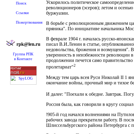
Ускорилось политическое самоопределение
Поиск
революционеров (эсеров); летом и осенью
Ссылки
буржуазии.
Пожертвования
В борьбе с революционным движением цар
пряника". По инициативе начальника Моск
В феврале 1904 г. началась русско-японск
rpk@len.ru
писал В.И.Ленин в статье, опубликованной
недовольства, брожения и возмущения". В
Группа РПК
уверенность в неизбежности революции в
в Контакте
продолжении печется само правительство
2
пролетариат"
Между тем царь всея Руси Николай II 1 ян
окончание войны, прочный мир и тихое б
И далее: "Поехали к обедне. Завтрак. Погу
Россия была, как говорили в кругу социа
!905-й год начался волнениями на Путилов
рабочих завода прекратили работу. В пос
Шлиссельбургского района Петербурга с 