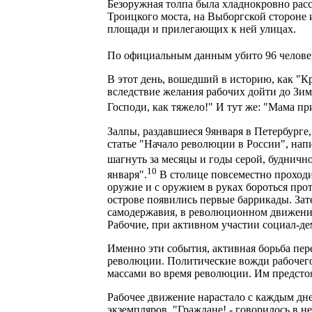
Безоружная толпа была хладнокровно расс
Троицкого моста, на Выборгской стороне 
площади и прилегающих к ней улицах.
По официальным данным убито 96 человек
В этот день, вошедший в историю, как "К
вследствие желания рабочих дойти до Зи
Господи, как тяжело!" И тут же: "Мама пр
Залпы, раздавшиеся 9января в Петербурге
статье "Начало революции в России", напи
шагнуть за месяцы и годы серой, буднично
10
января".
В столице повсеместно проход
оружие и с оружием в руках бороться про
острове появились первые баррикады. За
самодержавия, в революционном движении 
Рабочие, при активном участии социал-де
Именно эти события, активная борьба пе
революции. Политические вожди рабочего 
массами во время революции. Им предсто
Рабочее движение нарастало с каждым дне
экземпляров. "Граждане! - говорилось в не