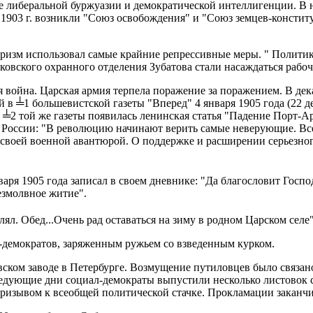
 либеральной буржуазии и демократической интеллигенции. В на
 1903 г. возникли "Союз освобождения" и "Союз земцев-консти
изм использовал самые крайние репрессивные меры. " Политику
овского охранного отделения Зубатова стали насаждаться рабо
ая война. Царская армия терпела поражение за поражением. В дек
 в ╧1 большевистской газеты "Вперед" 4 января 1905 года (22 дек
 ╧2 той же газеты появилась ленинская статья "Падение Порт-А
 России: "В революцию начинают верить самые неверующие. Все
 своей военной авантюрой. О поддержке и расширении серьезно
варя 1905 года записал в своем дневнике: "Да благословит Госп
езмолвное житие".
лял. Обед...Очень рад оставаться на зиму в родном Царском селе"
л-демократов, заряженным ружьем со взведенным курком.
ском заводе в Петербурге. Возмущение путиловцев было связано 
ледующие дни социал-демократы выпустили несколько листовок 
призывом к всеобщей политической стачке. Прокламации заканч