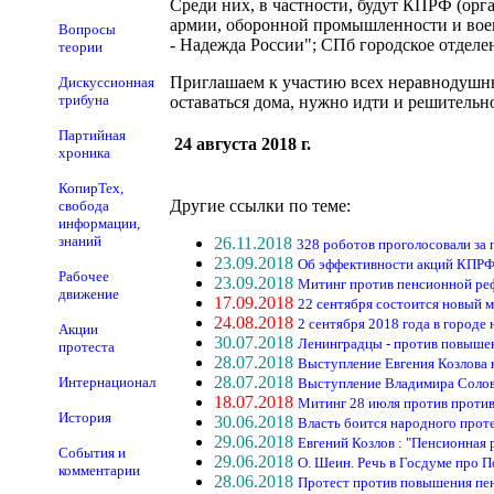
Среди них, в частности, будут КПРФ (ор
армии, оборонной промышленности и во
Вопросы
- Надежда России"; СПб городское отдел
теории
Приглашаем к участию всех неравнодушны
Дискуссионная
трибуна
оставаться дома, нужно идти и решительно
Партийная
24 августа 2018 г.
хроника
КопирТех,
Другие ссылки по теме:
свобода
информации,
знаний
26.11.2018
328 роботов проголосовали з
23.09.2018
Об эффективности акций КПРФ
Рабочее
23.09.2018
Митинг против пенсионной реф
движение
17.09.2018
22 сентября состоится новый 
24.08.2018
2 сентября 2018 года в городе
Акции
30.07.2018
Ленинградцы - против повышен
протеста
28.07.2018
Выступление Евгения Козлова 
28.07.2018
Интернационал
Выступление Владимира Солов
18.07.2018
Митинг 28 июля против проти
История
30.06.2018
Власть боится народного прот
29.06.2018
Евгений Козлов : "Пенсионная 
События и
29.06.2018
О. Шеин. Речь в Госдуме про 
комментарии
28.06.2018
Протест против повышения пен