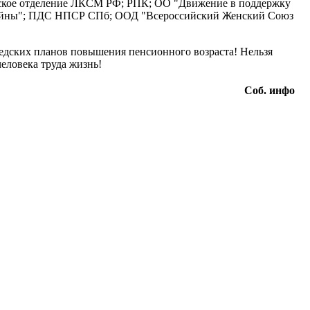
одское отделение ЛКСМ РФ; РПК; ОО "Движение в поддержку
 войны"; ПДС НПСР СПб; ООД "Всероссийский Женский Союз
дских планов повышения пенсионного возраста! Нельзя
человека труда жизнь!
Соб. инфо