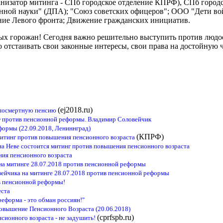
ганизатор митинга - СПб городское отделение КПРФ), СПб гор
енной науки" (ДПА); "Союз советских офицеров"; ООО "Дети
ение Левого фронта; Движение гражданских инициатив.
х горожан! Сегодня важно решительно выступить против людое
 отстаивать свои законные интересы, свои права на достойную 
(ej2018.ru)
а посмертную пенсию
 против пенсионной реформы. Владимир Соловейчик
ормы (22.09.2018, Лениннград)
(КПРФ)
митинг против повышения пенсионного возраста
 на Неве состоится митинг против повышения пенсионного возраста
ия пенсионного возраста
на митинге 28.07.2018 против пенсионной реформы
ейчика на митинге 28.07.2018 против пенсионной реформы
в пенсионной реформы!
еста
реформа - это обман россиян!"
Повышение Пенсионного Возраста (20.06.2018)
(cprfspb.ru)
сионного возраста - не задушить!