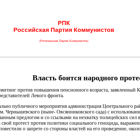
РПК
Российская Партия Коммунистов
(Региональная Партия Коммунистов)
Власть боится народного проте
и митинг против повышения пенсионного возраста, заявленный
редставителей Левого фронта.
чально публичного мероприятия администрация Центрального рай
 им. Чернышевского (ныне- Овсянниковского сада) с использова
анным предлогом и со ссылками на нехватку полицейских сил в
ть свой протест против политики социального геноцида, выраже
овестили о запрете со стороны властей на его проведение, окол