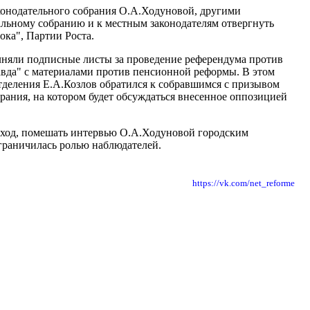
конодательного собрания О.А.Ходуновой, другими
альному собранию и к местным законодателям отвергнуть
ока", Партии Роста.
олняли подписные листы за проведение референдума против
вда" с материалами против пенсионной реформы. В этом
тделения Е.А.Козлов обратился к собравшимся с призывом
рания, на котором будет обсуждаться внесенное оппозицией
 сход, помешать интервью О.А.Ходуновой городским
ограничилась ролью наблюдателей.
https://vk.com/net_reforme