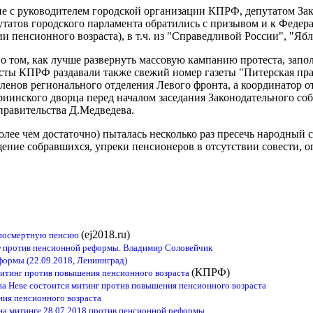
ие с руководителем городской организации КПРФ, депутатом За
татов городского парламента обратились с призывом и к Федер
 пенсионного возраста), в т.ч. из "Справедливой России", "Ябл
о том, как лучше развернуть массовую кампанию протеста, зап
сты КПРФ раздавали также свежий номер газеты "Питерская пра
ленов регионального отделения Левого фронта, а координатор о
риинского дворца перед началом заседания Законодательного соб
правительства Д.Медведева.
олее чем достаточно) пыталась несколько раз пресечь народный
ение собравшихся, упреки пенсионеров в отсутствии совести, 
(ej2018.ru)
а посмертную пенсию
 против пенсионной реформы. Владимир Соловейчик
ормы (22.09.2018, Лениннград)
(КПРФ)
митинг против повышения пенсионного возраста
 на Неве состоится митинг против повышения пенсионного возраста
ия пенсионного возраста
на митинге 28.07.2018 против пенсионной реформы