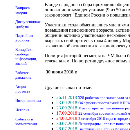
В ходе народного сбора проходило общен
Вопросы
оппозиционными депутатами (9 из 50 депу
теории
законопроект "Единой России о повышении
Дискуссионная
Участники схода обменивались мнениями 
трибуна
повышения пенсионного возраста, активи
общении активно участвовало несколько ч
Партийная
хроника
выразить свой протест утром 4 июля у Ма
заявление об отношении к законопроекту 
КопирТех,
свобода
Полиция (которой несмотря на ЧМ было б
информации,
телеканалам. Но встретив дружное возмущ
знаний
30 июня 2018 г.
Рабочее
движение
Акции
Другие ссылки по теме:
протеста
26.11.2018
328 роботов проголосовали з
Интернационал
23.09.2018
Об эффективности акций КПРФ
23.09.2018
Митинг против пенсионной реф
История
17.09.2018
22 сентября состоится новый 
24.08.2018
2 сентября 2018 года в городе
События и
30.07.2018
комментарии
Ленинградцы - против повышен
28.07.2018
Выступление Евгения Козлова 