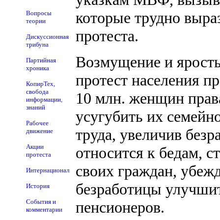
которые трудно выра
Вопросы
теории
протеста.
Дискуссионная
трибуна
Возмущение и ярость
Партийная
хроника
протест населения п
КопирТех,
свобода
10 млн. женщин права
информации,
знаний
усугубить их семейн
Рабочее
труда, увеличив безр
движение
Акции
относится к бедам, 
протеста
своих граждан, убежд
Интернационал
безработицы улучши
История
События и
пенсионеров.
комментарии