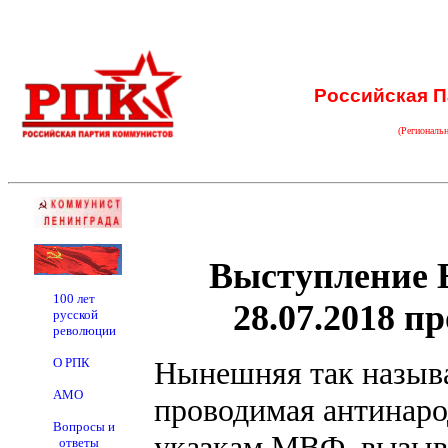
Российская П
(Региональ
Выступление Е
100 лет
28.07.2018 
русской
революции
О РПК
Нынешняя так называ
АМО
проводимая антинар
Вопросы и
указкам МВФ, вызыва
ответы