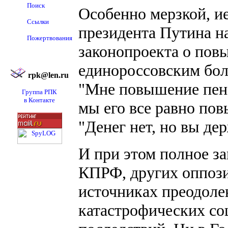
Поиск
Особенно мерзкой, ие
Ссылки
президента Путина н
Пожертвования
законопроекта о пов
единороссовским бо
rpk@len.ru
"Мне повышение пенс
Группа РПК
в Контакте
мы его все равно по
"Денег нет, но вы де
И при этом полное з
КПРФ, других оппоз
источниках преодоле
катастрофических со