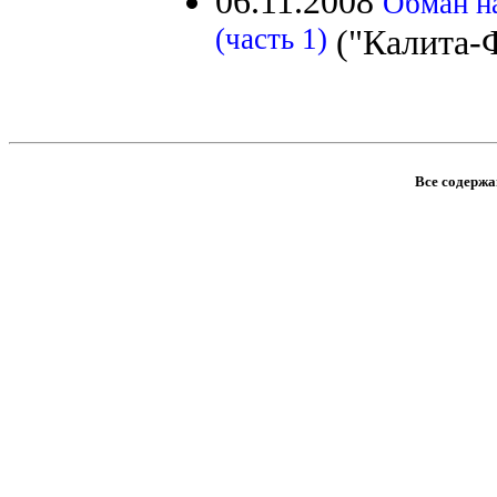
06.11.2008
Обман н
(часть 1)
("Калита-
Все содержан