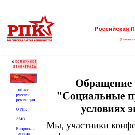
Российская П
(Региональ
Обращение 
100 лет
"Социальные п
русской
революции
условиях 
О РПК
АМО
Мы, участники конфе
Вопросы и
ответы