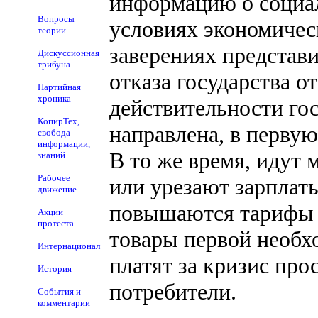
информацию о социал
Вопросы
условиях экономическ
теории
заверениях представ
Дискуссионная
трибуна
отказа государства о
Партийная
хроника
действительности го
КопирТех,
направлена, в первую
свобода
информации,
В то же время, идут
знаний
Рабочее
или урезают зарплаты
движение
повышаются тарифы 
Акции
протеста
товары первой необх
Интернационал
платят за кризис пр
История
потребители.
События и
комментарии