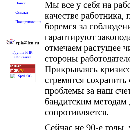
Мы все у себя на рабо
Поиск
Ссылки
качестве работника, 
Пожертвования
боремся за соблюден
гарантируют законод
rpk@len.ru
отмечаем растущее ч
Группа РПК
стороны работодател
в Контакте
Прикрываясь кризисо
стремятся сохранить 
проблемы за наш счет
бандитским методам д
сопротивляется.
Сейчас не 90-е годы,