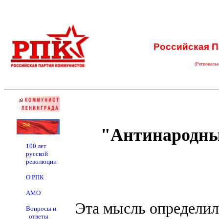
Российская П
(Региональ
"Антинародны
100 лет
русской
революции
О РПК
АМО
Эта мысль определил
Вопросы и
ответы