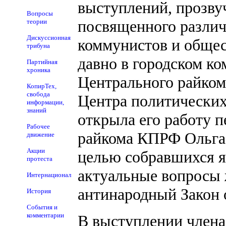
выступлений, прозвуч
Вопросы
посвященного различ
теории
Дискуссионная
коммунистов и общес
трибуна
давно в городском к
Партийная
хроника
Центрального райком
КопирТех,
свобода
Центра политических
информации,
знаний
открыла его работу 
Рабочее
райкома КПРФ Ольга 
движение
Акции
целью собравшихся я
протеста
актуальные вопросы 
Интернационал
антинародный Закон 
История
События и
комментарии
В выступлении член