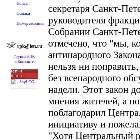
Поиск
секретаря Санкт-Пет
Ссылки
руководителя фракц
Пожертвования
Собрании Санкт-Пете
отмечено, что "мы, 
rpk@len.ru
антинародного Закона
Группа РПК
в Контакте
нельзя ни поправить,
без всенародного обс
надели. Этот закон д
мнения жителей, а п
поблагодарил Центр
инициативу и пожелал
"Хотя Центральный ра