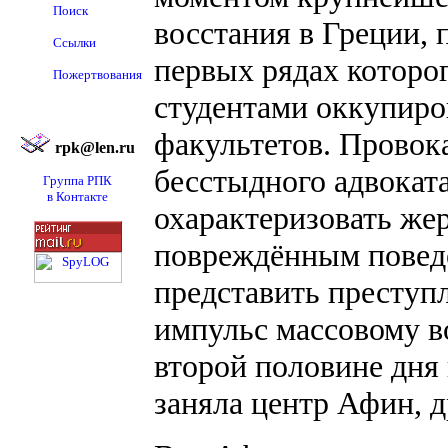
Поиск
восстания в Греции,
Ссылки
первых рядах которо
Пожертвования
студентами оккупиро
факультетов. Провок
rpk@len.ru
бесстыдного адвокат
Группа РПК
в Контакте
охарактеризовать жер
повреждённым поведе
представить преступ
импульс массовому 
второй половине дня
заняла центр Афин, д