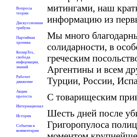
митингами, наш крат
Вопросы
теории
информацию из перв
Дискуссионная
трибуна
Мы много благодарны
Партийная
хроника
солидарности, в осо
КопирТех,
греческим посольств
свобода
информации,
Аргентины и всем др
знаний
Рабочее
Турции, России, Исп
движение
Акции
С товарищеским прив
протеста
Интернационал
Шесть дней после уб
История
Григоропулоса полиц
События и
комментарии
моментом крупнейшег