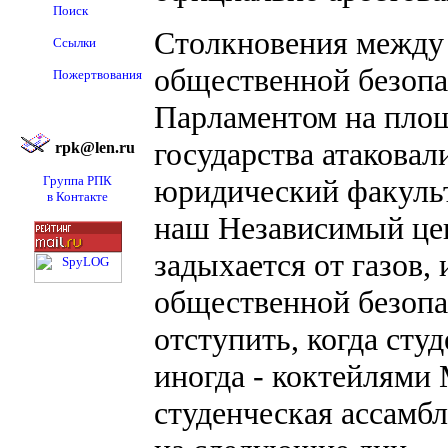
Поиск
Столкновения между
Ссылки
общественной безопа
Пожертвования
Парламентом на пло
государства атакова
rpk@len.ru
Группа РПК
юридический факульт
в Контакте
наш Независимый це
задыхается от газов
общественной безопа
отступить, когда сту
иногда - коктейлями 
студенческая ассамб