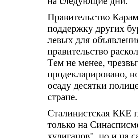
на следующие дни.
Правительство Карам
поддержку других б
левых для объявлени
правительство раскол
Тем не менее, чрезв
продекларировано, но
осаду десятки полице
стране.
Сталинистская ККЕ п
только на Синасписм
хулиганов", но и на 