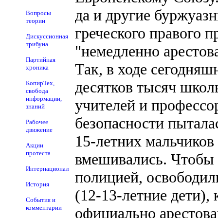
да и другие буржуаз
Вопросы
теории
греческого правого 
Дискуссионная
трибуна
"немедленно арестоват
Партийная
Так, в ходе сегодня
хроника
десятков тысяч школь
КопирТех,
свобода
информации,
учителей и профессо
знаний
безопасности пытала
Рабочее
движение
15-летних мальчиков 
Акции
протеста
вмешивались. Чтобы с
Интернационал
полицией, освободил
История
(12-13-летние дети),
События и
комментарии
официально арестов