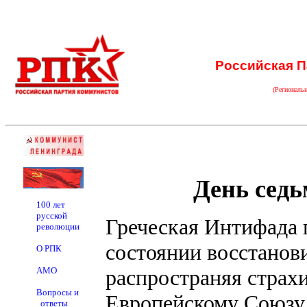
Российская П
(Региональ
День седь
100 лет
русской
Греческая Интифада п
революции
состоянии восстанови
О РПК
АМО
распространяя страх
Вопросы и
Европейскому Союзу.
ответы