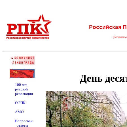
Российская П
(Региональ
День деся
100 лет
русской
революции
О РПК
АМО
Вопросы и
ответы