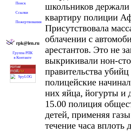
Поиск
школьников держали
Ссылки
квартиру полиции Аф
Пожертвования
Присутствовала масс
облачении с автомоб
rpk@len.ru
арестантов. Это не з
Группа РПК
в Контакте
выкрикивали нон-сто
правительства убийц 
полицейские начинал
них яйца, йогурты и
15.00 полиция общес
детей, применяя газ
течение часа вплоть 