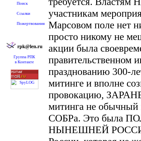
требуется. Властям
Поиск
участникам мероприят
Ссылки
Марсовом поле нет н
Пожертвования
просто никому не ме
акции была своеврем
rpk@len.ru
правительственном и
Группа РПК
в Контакте
празднованию 300-лет
митинге и вполне со
провокацию, ЗАРАНЕ
митинга не обычный 
СОБРа. Это была
НЫНЕШНЕЙ РОССИЙ