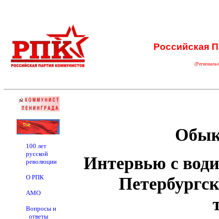
Российская П
(Региональ
Обык
100 лет
русской
Интервью с води
революции
О РПК
Петербургск
АМО
Вопросы и
ответы