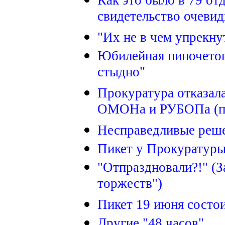
Как это было в 79 от
свидетельство очевид
"Их не в чем упрекну
Юбилейная пиночетов
стыдно"
Прокуратура отказала
ОМОНа и РУБОПа (по
Несправедливые реше
Пикет у Прокуратуры
"Отпраздновали?!" (
торжеств")
Пикет 19 июня состо
Другие "48 часов"