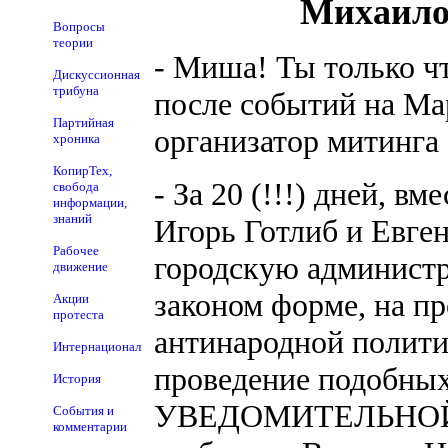
Михаил
Вопросы
теории
- Миша! Ты только ч
Дискуссионная
трибуна
после событий на Ма
Партийная
организатор митинга 
хроника
КопирТех,
- За 20 (!!!) дней, в
свобода
информации,
знаний
Игорь Готлиб и Евге
Рабочее
городскую администр
движение
законом форме, на п
Акции
протеста
антинародной полити
Интернационал
проведение подобных
История
УВЕДОМИТЕЛЬНОЙ фо
События и
комментарии