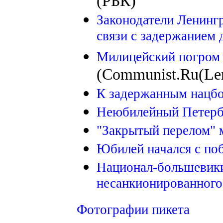
(РБК)
Законодатели Ленингр
связи с задержанием 
Милицейский погром 
(Communist.Ru(Len
К задержанным нацб
Неюбилейный Петер
"Закрытый перелом" 
Юбилей начался с по
Национал-большевики
несанкионированного
Фотографии пикета