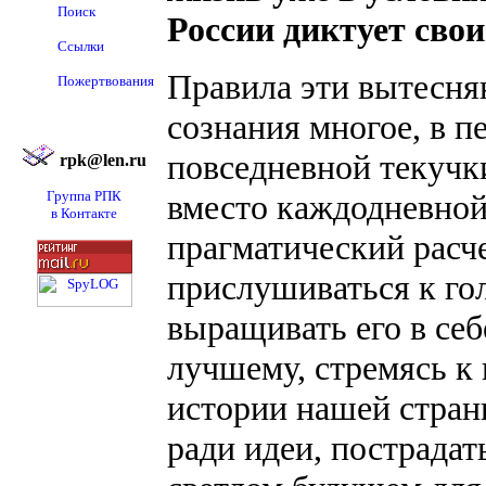
Поиск
России диктует свои
Ссылки
Правила эти вытесн
Пожертвования
сознания многое, в пе
повседневной текучки
rpk@len.ru
Группа РПК
вместо каждодневной
в Контакте
прагматический расче
прислушиваться к го
выращивать его в себе
лучшему, стремясь к 
истории нашей стран
ради идеи, пострадать