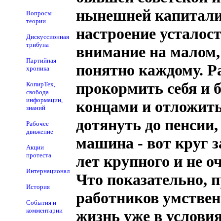
нынешней капитали
Вопросы
теории
настроение усталост
Дискуссионная
трибуна
внимание на малом, 
Партийная
понятно каждому. Р
хроника
прокормить себя и б
КопирТех,
свобода
информации,
концами и отложить 
знаний
дотянуть до пенсии, 
Рабочее
движение
машина - вот круг з
Акции
протеста
лет крупного и не о
Интернационал
Что показательно, п
История
работников умствен
События и
комментарии
жизнь уже в услови