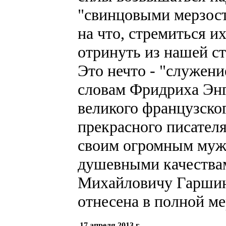
"свинцовыми мерзост
на что, стремиться их
отринуть из нашей ст
Это нечто - "служени
словам Фридриха Энг
великого французског
прекрасного писател
своим огромным муж
душевными качествам
Михайловичу Гаршин
отнесена в полной ме
17 апреля 2013 г.