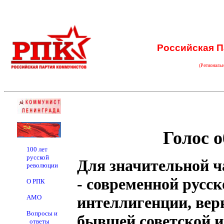
Российская П
(Региональ
Голос 
100 лет
русской
Для значительной ч
революции
- современной русс
О РПК
АМО
интеллигенции, верн
Вопросы и
бывшей советской и
ответы