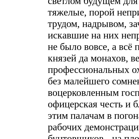
светлом будущем для 
тяжелые, порой непр
трудом, надрывом, з
искавшие на них неп
не было вовсе, а всё
князей да монахов, в
профессиональных ох
без малейшего сомне
воцерковленным госп
офицерская честь и 
этим палачам в пого
рабочих демонстраци
бунтовщиков - на пло