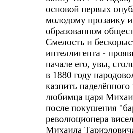
основой первых опу
молодому прозаику и
образованном общест
Смелость и бескорыст
интеллигента - проя
начале его, увы, стол
в 1880 году народов
казнить наделённог
любимца царя Михаи
после покушения "ба
революционера висе
Михаила Тариэловича