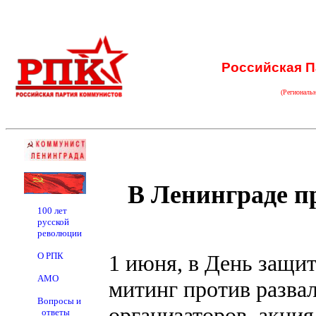
Российская П
(Региональ
В Ленинграде п
100 лет
русской
революции
О РПК
1 июня, в День защи
АМО
митинг против разва
Вопросы и
организаторов, акция
ответы