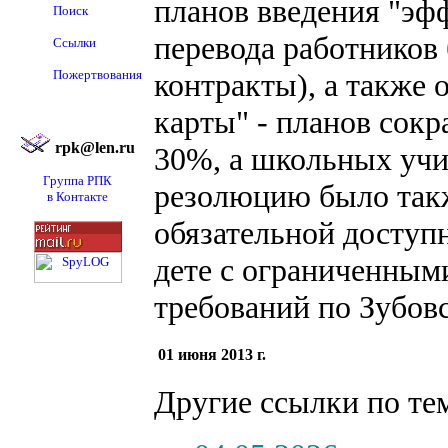
планов введения "эфф
Поиск
перевода работников
Ссылки
Пожертвования
контракты), а также
карты" - планов сокр
rpk@len.ru
30%, а школьных учит
Группа РПК
резолюцию было такж
в Контакте
обязательной доступ
дете с ограниченным
требований по Зубов
01 июня 2013 г.
Другие ссылки по те