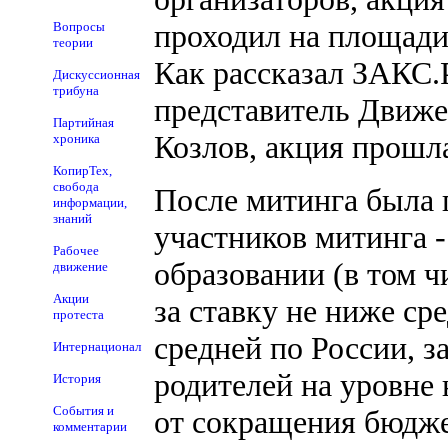
проходил на площади
Вопросы
теории
Как рассказал ЗАКС.Р
Дискуссионная
трибуна
представитель Движе
Партийная
Козлов, акция прошл
хроника
КопирТех,
свобода
После митинга была 
информации,
знаний
участников митинга -
Рабочее
образовании (в том 
движение
Акции
за ставку не ниже ср
протеста
средней по России, з
Интернационал
родителей на уровне 
История
События и
от сокращения бюджетн
комментарии