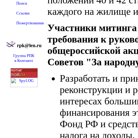
положений 40 и 42 с
Поиск
каждого на жилище 
Ссылки
Пожертвования
Участники митинга
требования к руков
rpk@len.ru
общероссийской ак
Группа РПК
Советов "За народ
в Контакте
Разработать и пр
реконструкции и 
интересах большин
финансирования 
Фонд РФ и средст
налога на доходы.