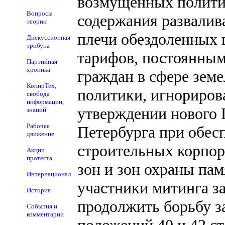
возмущенных политик
Вопросы
содержания развалив
теории
плечи обездоленных 
Дискуссионная
трибуна
тарифов, постоянным
Партийная
хроника
граждан в сфере зем
КопирТех,
политики, игнориров
свобода
информации,
утверждении нового 
знаний
Рабочее
Петербурга при обес
движение
строительных корпора
Акции
протеста
зон и зон охраны пам
Интернационал
участники митинга з
История
продолжить борьбу з
События и
комментарии