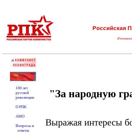
Российская П
(Региональ
100 лет
"За народную г
русской
революции
О РПК
АМО
Выражая интересы бо
Вопросы и
ответы