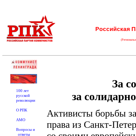
Российская П
(Региональ
За с
100 лет
за солидарн
русской
революции
О РПК
Активисты борьбы з
АМО
права из Санкт-Пете
Вопросы и
со своими европейс
ответы