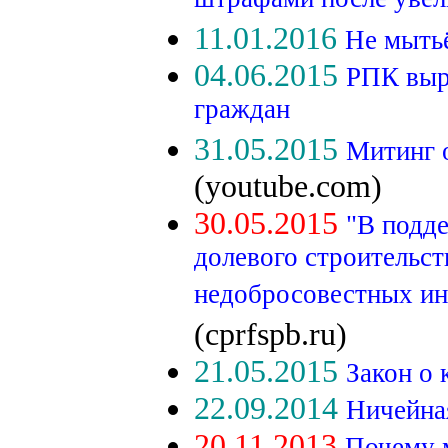
штрафами после увел
11.01.2016
Не мытьё
04.06.2015
РПК выр
граждан
31.05.2015
Митинг 
(youtube.com)
30.05.2015
"В подд
долевого строительст
недобросовестных ин
(cprfspb.ru)
21.05.2015
Закон о 
22.09.2014
Ничейна
20.11.2013
Почему м