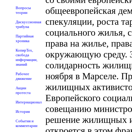
общеевропейская дем
Вопросы
теории
спекуляции, роста т
Дискуссионная
трибуна
социального жилья, 
Партийная
права на жилье, прав
хроника
КопирТех,
окружающую среду. З
свобода
информации,
солидарность жилищн
знаний
ноября в Марселе. П
Рабочее
движение
жилищных активистов
Акции
протеста
Европейского социал
Интернационал
совещанию министров
История
решение жилищных и 
События и
комментарии
откроется в этом фра