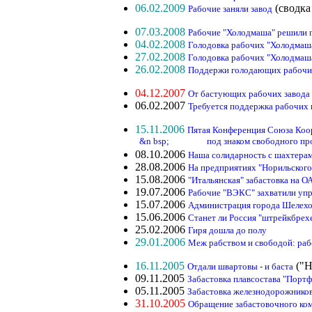
06.02.2009
(сводка
Рабочие заняли завод
07.03.2008
Рабочие "Холодмаша" решили 
04.02.2008
Голодовка рабочих "Холодмаша
27.02.2008
Голодовка рабочих "Холодмаша
26.02.2008
Поддержи голодающих рабочи
04.12.2007
От бастующих рабочих завода
06.02.2007
Требуется поддержка рабочих 
15.11.2006
Пятая Конференция Союза Коо
&n bsp; под знаком свободного профсо
08.10.2006
Наша солидарность с шахтера
28.08.2006
На предприятиях "Норильского
15.08.2006
"Итальянская" забастовка на О
19.07.2006
Рабочие "ВЭКС" захватили уп
15.07.2006
Администрация города Шелехо
15.06.2006
Станет ли Россия "штрейкбре
25.02.2006
Гиря дошла до полу
29.01.2006
Меж рабством и свободой: раб
16.11.2005
("Н
Отдали швартовы - и баста
09.11.2005
Забастовка плавсостава "Портфл
05.11.2005
Забастовка железнодорожников
31.10.2005
Обращение забастовочного ко