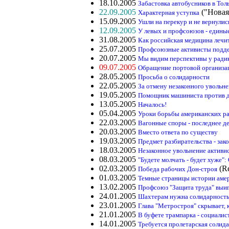
18.10.2005
Забастовка автобусников в Тол
22.09.2005
("Новая
Характерная уступка
15.09.2005
Ушли на перекур и не вернулис
12.09.2005
У левых и профсоюзов - единые
31.08.2005
Как российская медицина лечи
25.07.2005
Профсоюзные активисты подде
20.07.2005
Мы видим перспективы у ради
09.07.2005
Обращение портовой организац
28.05.2005
Просьба о солидарности
22.05.2005
За отмену незаконного увольн
19.05.2005
Помощник машиниста против 
13.05.2005
Началось!
05.04.2005
Уроки борьбы американских раб
22.03.2005
Вагонные споры - последнее д
20.03.2005
Вместо ответа по существу
19.03.2005
Предмет разбирательства - зак
18.03.2005
Незаконное увольнение активи
08.03.2005
"Будете молчать - будет хуже"
02.03.2005
(R
Победа рабочих Дон-строя
01.03.2005
Темные страницы истории аме
13.02.2005
Профсоюз "Защита труда" выиг
24.01.2005
Шахтерам нужна солидарность 
23.01.2005
Глава "Метростроя" скрывает,
21.01.2005
В буфете трампарка - социали
14.01.2005
Требуется пролетарская солид