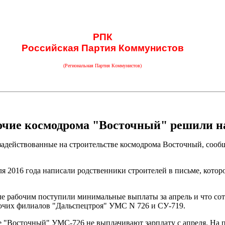
РПК
Российская Партия Коммунистов
(Региональная Партия Коммунистов)
очие космодрома "Восточный" решили на
задействованные на строительстве космодрома Восточный, сообщ
ля 2016 года написали родственники строителей в письме, котор
ле рабочим поступили минимальные выплаты за апрель и что сот
рабочих филиалов "Дальспецтроя" УМС N 726 и СУ-719.
 "Восточный" УМС-726 не выплачивают зарплату с апреля. На 