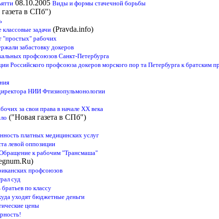
08.10.2005
ьятти
Виды и формы стачечной борьбы
 газета в СПб")
ь
(Pravda.info)
 классовые задачи
т "простых" рабочих
ржали забастовку докеров
кальных профсоюзов Санкт-Петербурга
ии Российского профсоюза докеров морского пор та Петербурга к братским 
ения
директора НИИ Фтизиопульмонологии
очих за свои права в начале XX века
("Новая газета в СПб")
ело
онность платных медицинских услуг
ста левой оппозиции
: Обращение к рабочим "Трансмаша"
egnum.Ru)
риканских профсоюзов
рал суд
братьев по классу
 куда уходят бюджетные деньги
стические цены
арность!