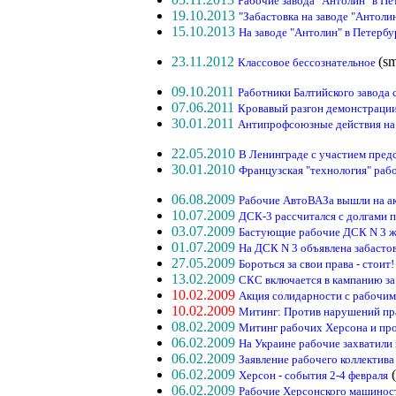
Рабочие завода "Антолин" в Пе
19.10.2013
"Забастовка на заводе "Антол
15.10.2013
На заводе "Антолин" в Петербу
23.11.2012
(s
Классовое бессознательное
09.10.2011
Работники Балтийского завода
07.06.2011
Кровавый разгон демонстрации
30.01.2011
Антипрофсоюзные действия на
22.05.2010
В Ленинграде с участием пред
30.01.2010
Французская "технология" раб
06.08.2009
Рабочие АвтоВАЗа вышли на а
10.07.2009
ДСК-3 рассчитался с долгами п
03.07.2009
Бастующие рабочие ДСК N 3 
01.07.2009
На ДСК N 3 объявлена забасто
27.05.2009
Бороться за свои права - стоит!
13.02.2009
СКС включается в кампанию за
10.02.2009
Акция солидарности с рабочим
10.02.2009
Митинг: Против нарушений пр
08.02.2009
Митинг рабочих Херсона и про
06.02.2009
На Украине рабочие захватили 
06.02.2009
Заявление рабочего коллектив
06.02.2009
(
Херсон - события 2-4 февраля
06.02.2009
Рабочие Херсонского машиност