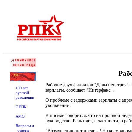
Раб
Рабочие двух филиалов "Дальспецстроя", 
100 лет
зарплаты, сообщает "Интерфакс".
русской
революции
О проблеме с задержками зарплаты с апре
увольнений.
О РПК
В письме говорится, что на прошлой неде
АМО
руководство. Речь идет, в частности, о 
Вопросы и
ответы
"Возмущению нет предела! На космодроме