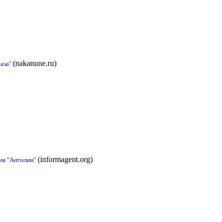
(nakanune.ru)
раза"
(informagent.org)
тия "Антолин"