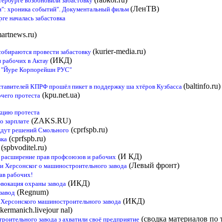
тербурге возобновили забастовку
(ЛенТВ)
ин": хроника событий". Документальный фильм
рге началась забастовка
martnews.ru)
(kurier-media.ru)
 собираются провести забастовку
(ИКД)
 рабочих в Актау
 "Йуре Корпорейшн РУС"
(baltinfo.ru)
ставителей КПРФ прошёл пикет в поддержку ша хтёров Кузбасса
(kpu.net.ua)
очего протеста
кцию протеста
(ZAKS.RU)
о зарплате
(cprfspb.ru)
ждут решений Смольного
(cprfspb.ru)
вка
(spbvoditel.ru)
(И КД)
 расширение прав профсоюзов и рабочих
(Левый фронт)
и Херсонског о машиностроительного завода
ав рабочих!
(ИКД)
вокация охраны завода
(Regnum)
завод
(ИКД)
а Херсонского машиностроительного завода
kermanich.livejour nal)
(сводка материалов по 
роительного завода з ахватили своё предприятие