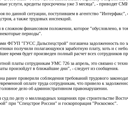
ьные услуги, кредиты просрочены уже 3 месяца", - приводят СМИ
я по данной ситуации, поступившем в агентство "Интерфакс", с
строя, а также трудовых инспекций.
ся в сложном финансовом положении, которое "обусловлено, в т
 некоторые периоды".
ками ФГУП "ГУСС Дальспецстрой" погашена задолженность по за
ботники получили полагающуюся заработную плату, хоть и с небо
йшее время будет произведен полный расчет всех сотрудников п
отной платы сотрудникам УМС 726 за апрель, это связано с тех
латы произойдут в ближайшие дни", - следует из сообщения.
на ранее проверили соблюдения требований трудового законод
временной оплате труда сотрудникам, что привело к задолженнос
головное дело об административном правонарушении.
я суд по делу о миллиардных хищениях при строительстве Вост
й" при "Спецстрое России" и госкорпорация "Роскосмос".