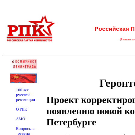
Российская П
(Региональ
Геронт
100 лет
русской
Проект корректиров
революции
появлению новой ко
О РПК
АМО
Петербурге
Вопросы и
ответы