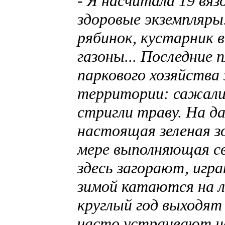
- Я насчитала 19 вязо
здоровые экземпляры.
рябинок, кустарник 
газоны... Последние 
паркового хозяйства
территории: сажали 
стригли траву. На д
настоящая зеленая зо
мере выполняющая с
здесь загорают, игр
зимой катаются на л
круглый год выходят
часто устраивают на