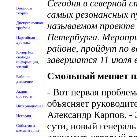
Сегодня в северной 
Вопросы
самых резонансных п
теории
называемом проекте 
Дискуссионная
трибуна
Петербурга. Меропр
Партийная
хроника
районе, пройдут по 
КопирТех,
завершатся 11 июля 
свобода
информации,
знаний
Смольный меняет п
Рабочее
движение
- Вот первая проблем
Акции
протеста
объясняет руководит
Интернационал
Александр Карпов. - 
История
сути, новый генераль
События и
комментарии