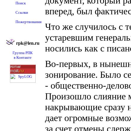
документ, который ра
Поиск
вперед, был фактиче
Ссылки
Пожертвования
Что же случилось с т
устаревшим генераль
rpk@len.ru
носились как с писан
Группа РПК
в Контакте
Во-первых, в нынешн
зонирование. Было се
- общественно-деловой
Произошло слияние м
накрывающие сразу не
дает огромные возмож
за счет отмены сдер