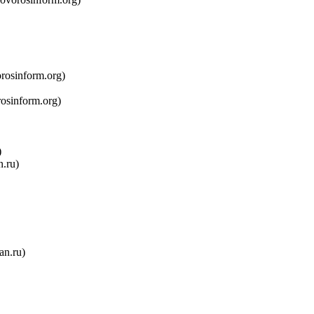
rosinform.org)
osinform.org)
)
n.ru)
fan.ru)