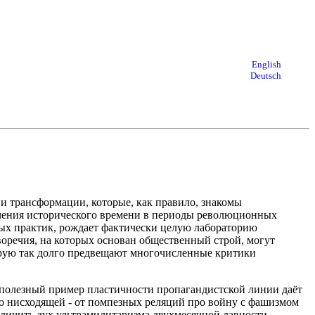
English
Deutsch
и трансформации, которые, как правило, знакомы
ечения исторического времени в периоды революционных
ых практик, рождает фактически целую лабораторию
воречия, на которых основан общественный строй, могут
торую так долго предвещают многочисленные критики
, полезный пример пластичности пропагандистской линии даёт
о нисходящей - от помпезных реляций про войну с фашизмом
зличить дух ультрамилитаризма двухмесячной давности.