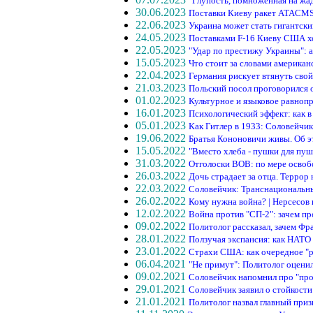
"Глупость, помноженная на жа
30.06.2023
Поставки Киеву ракет ATACMS
22.06.2023
Украина может стать гигантск
24.05.2023
Поставками F-16 Киеву США хо
22.05.2023
"Удар по престижу Украины": 
15.05.2023
Что стоит за словами американ
22.04.2023
Германия рискует втянуть свой 
21.03.2023
Польский посол проговорился
01.02.2023
Культурное и языковое равноп
16.01.2023
Психологический эффект: как 
05.01.2023
Как Гитлер в 1933: Соловейчи
19.06.2022
Братья Кононовичи живы. Об 
15.05.2022
"Вместо хлеба - пушки для пуш
31.03.2022
Отголоски ВОВ: по мере освоб
26.03.2022
Дочь страдает за отца. Террор
22.03.2022
Соловейчик: Транснациональны
26.02.2022
Кому нужна война? | Нерсесов
12.02.2022
Война против "СП-2": зачем 
09.02.2022
Политолог рассказал, зачем Фр
28.01.2022
Ползучая экспансия: как НАТО
23.01.2022
Страхи США: как очередное "р
06.04.2021
"Не примут": Политолог оцен
09.02.2021
Соловейчик напомнил про "про
29.01.2021
Соловейчик заявил о стойкост
21.01.2021
Политолог назвал главный при