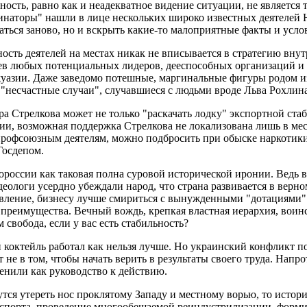
ность, равно как и неадекватное видение ситуации, не является
инаторы" нашли в лице нескольких широко известных деятелей 
ться заново, но и вскрыть какие-то малоприятные факты и услов
ость деятелей на местах никак не вписывается в стратегию внут
тсев любых потенциальных лидеров, дееспособных организаций и
уазии. Даже заведомо потешные, маргинальные фигуры родом из 
 "несчастные случаи", случавшиеся с людьми вроде Льва Рохлина
а Стрелкова может не только "раскачать лодку" экспортной ста
ии, возможная поддержка Стрелкова не локализована лишь в мест
 профсоюзным деятелям, можно подбросить при обыске наркотики
Госдепом.
россии как таковая полна суровой исторической иронии. Ведь в 
еологи усердно убеждали народ, что страна развивается в верно
авление, бизнесу лучше смириться с вынужденными "дотациями"
е преимущества. Вечный вождь, крепкая властная иерархия, вои
 свобода, если у вас есть стабильность?
коктейль работал как нельзя лучше. Но украинский конфликт пок
не в том, чтобы начать верить в результаты своего труда. Напро
енили как руководство к действию.
вутся утереть нос проклятому Западу и местному ворью, то исто
кспорта, проведение многообещаемой реиндустрилизации, формир