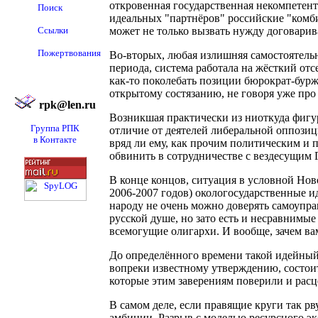
откровенная государственная некомпетент
Поиск
идеальных "партнёров" российские "комб
Ссылки
может не только вызвать нужду договарива
Пожертвования
Во-вторых, любая излишняя самостоятельн
периода, система работала на жёсткий о
как-то поколебать позиции бюрократ-бурж
открытому состязанию, не говоря уже про
rpk@len.ru
Возникшая практически из ниоткуда фигур
Группа РПК
отличие от деятелей либеральной оппозиц
в Контакте
вряд ли ему, как прочим политическим и
обвинить в сотрудничестве с вездесущим 
В конце концов, ситуация в условной Ново
2006-2007 годов) окологосударственные ид
народу не очень можно доверять самоупр
русской душе, но зато есть и несравнимы
всемогущие олигархи. И вообще, зачем вам
До определённого времени такой идейный 
вопреки известному утверждению, состоит 
которые этим заверениям поверили и расц
В самом деле, если правящие круги так р
амбиции. Разрыв с моделью ресурсного э