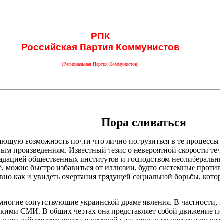
РПК
Российская Партия Коммунистов
(Региональная Партия Коммунистов)
Пора сливаться
ающую возможность почти что лично погрузиться в те процессы 
ым произведениям. Известный тезис о невероятной скорости т
адацией общественных институтов и господством неолиберальн
ё, можно быстро избавиться от иллюзии, будто системные проти
авно как и увидеть очертания грядущей социальной борьбы, ко
 многие сопутствующие украинской драме явления. В частности
скими СМИ. В общих чертах она представляет собой движение п
тации действительности, в которой уже лишь с трудом можно ра