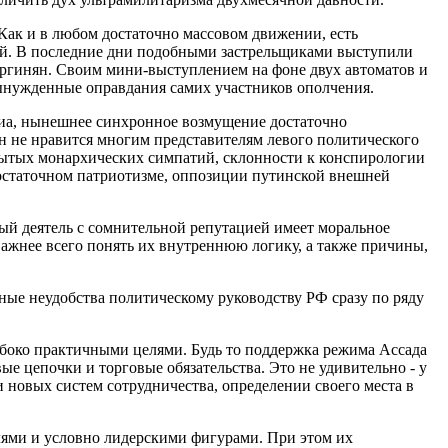
ак и в любом достаточно массовом движении, есть
ий. В последние дни подобными застрельщиками выступили
Кургинян. Своим мини-выступлением на фоне двух автоматов и
ынужденные оправдания самих участников ополчения.
диа, нынешнее синхронное возмущение достаточно
 он не нравится многим представителям левого политического
крытых монархических симпатий, склонности к конспирологии
едостаточном патриотизме, оппозиции путинской внешней
ный деятель с сомнительной репутацией имеет моральное
важнее всего понять их внутреннюю логику, а также причины,
ные неудобства политическому руководству РФ сразу по ряду
боко практичными целями. Будь то поддержка режима Ассада
ые цепочки и торговые обязательства. Это не удивительно - у
 новых систем сотрудничества, определении своего места в
ями и условно лидерскими фигурами. При этом их