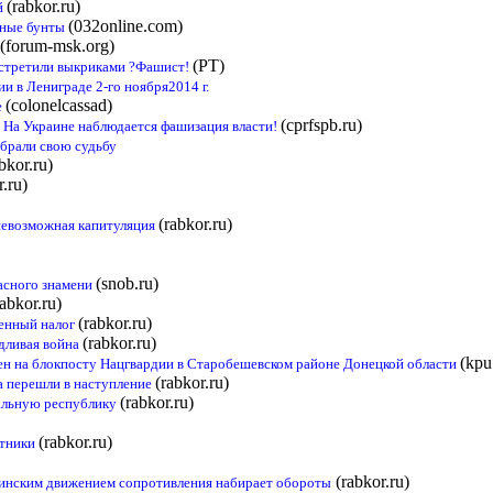
(rabkor.ru)
й
(032online.com)
ьные бунты
(forum-msk.org)
(РТ)
встретили выкриками ?Фашист!
 в Лениграде 2-го ноября2014 г.
(colonelcassad)
е
(cprfspb.ru)
 На Украине наблюдается фашизация власти!
брали свою судьбу
bkor.ru)
r.ru)
(rabkor.ru)
евозможная капитуляция
(snob.ru)
асного знамени
rabkor.ru)
(rabkor.ru)
оенный налог
(rabkor.ru)
дливая война
(kpu
н на блокпосту Нацгвардии в Старобешевском районе Донецкой области
(rabkor.ru)
а перешли в наступление
(rabkor.ru)
иальную республику
(rabkor.ru)
итники
(rabkor.ru)
аинским движением сопротивления набирает обороты