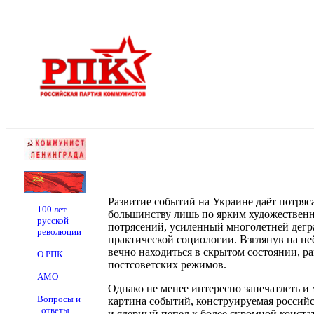
Развитие событий на Украине даёт потряс
100 лет
большинству лишь по ярким художественн
русской
потрясений, усиленный многолетней дегр
революции
практической социологии. Взглянув на не
вечно находиться в скрытом состоянии, р
О РПК
постсоветских режимов.
АМО
Однако не менее интересно запечатлеть и
Вопросы и
картина событий, конструируемая россий
ответы
и ядерный пепел к более скромной конста