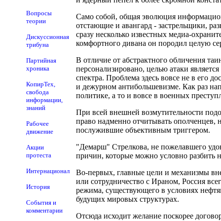
Вопросы
Само собой, общая эволюция информацион
теории
отстающие и авангард - застрельщики, 
сразу несколько известных медиа-охранит
Дискуссионная
комфортного дивана он породил целую се
трибуна
В отличие от абстрактного обличения та
Партийная
хроника
персонализировано, целью атаки является 
спектра. Проблема здесь вовсе не в его 
КопирТех,
и дежурном антибольшевизме. Как раз нап
свобода
политике, а то и вовсе в военных преступ
информации,
знаний
При всей внешней возмутительности подоб
право надменно отчитывать ополченцев, н
Рабочее
послужившие объективным триггером.
движение
"Демарш" Стрелкова, не пожелавшего удов
Акции
протеста
причин, которые можно условно разбить н
Интернационал
Во-первых, главные цели и механизмы вн
или сотрудничество с Ираном, Россия все
История
режима, существующего в условиях нефтян
будущих мировых структурах.
События и
комментарии
Отсюда исходит желание поскорее догово