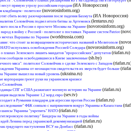
дность": Соловейчик о планах расширения КРТ на садоводства в Петербурге
(ИА Новороссия)
 несут прямую угрозу российским городам
(novorosinform.org)
им кладбищем - политолог
(ИА Новороссия)
тят сбить волну разочарования после падения Бахмута
(lentarus.ru)
аналитик Соловейчик подвел итоги битвы за Артемовск
(novorosinform.org)
ского посла в России о просчете Москвы на Украине
(novo
народ в войну с Россией - политолог о поставках Украине систем Patriot
(worldrussia.com)
 о мечтах Варшавы по Украине
(novor
равие: что стоит за возвращением исторических названий в Мелитополе
(novorosinform.org)
в НАТО испугались освобождения Россией Соледара
(riafan.ru)
к о планах Зеленского лишить мандатов "пророссийских" депутатов
(sb.by)
этом сообщили освободившиеся в Киеве заключенные
(riafan.ru
ечного мяса": политолог Соловейчик о сделке Зеленского с Западом
(riafa
ождения Украины от неонацистов свидетельств их зверств будет больше
(ukraina.ru)
 на Украине вышел на новый уровень
е корпорации греют руки на украинском кризисе
 и Соловейчик
(riafan.ru)
продавцы СПГ в США разжигают военную истерию на Украине
(sev.tv)
анция выделила Украине 1,2 млрд евро
(riafan.ru)
 создает в Румынии плацдарм для агрессии против России
(ria
асследование" ФБК совпало с напряжением вокруг Украины и Казахстана
(riafan.ru)
ил шансы Украины "укрепить" НАТО
гитлеровскую политику" Бандеры на Украине в годы войны
(riafan.ru)
и идей Ленина перед украинской декоммунизацией
(riafan.ru)
знак грядущего наступления ВСУ на Донбасс