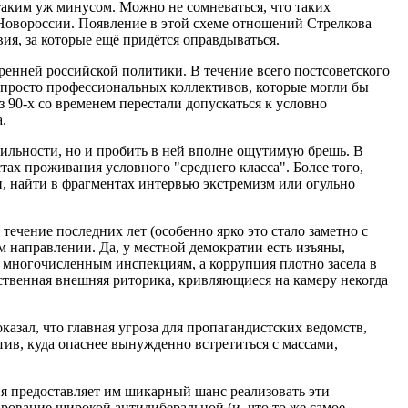
 таким уж минусом. Можно не сомневаться, что таких
Новороссии. Появление в этой схеме отношений Стрелкова
ия, за которые ещё придётся оправдываться.
ренней российской политики. В течение всего постсоветского
 просто профессиональных коллективов, которые могли бы
90-х со временем перестали допускаться к условно
.
бильности, но и пробить в ней вполне ощутимую брешь. В
ах проживания условного "среднего класса". Более того,
, найти в фрагментах интервью экстремизм или огульно
течение последних лет (особенно ярко это стало заметно с
м направлении. Да, у местной демократии есть изъяны,
 многочисленным инспекциям, а коррупция плотно засела в
нственная внешняя риторика, кривляющиеся на камеру некогда
азал, что главная угроза для пропагандистских ведомств,
тив, куда опаснее вынужденно встретиться с массами,
рия предоставляет им шикарный шанс реализовать эти
ование широкой антилиберальной (и, что то же самое,