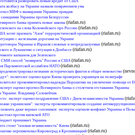
а готовится разворовать новый кредит от США
ть колбасу на Украине назвали помрачением ума
рогноз МВФ о вымирании Украины правдив
за санкциями Украины против Белоруссии
(riafan.ru)
емирного банка принять новые законы
(riafan.ru)
еленского на слова Коломойского про Россию
(riafan.ru)
США хотят признать "Азов" террористической организацией
итуацию с железными дорогами на Украине
(riafan.ru)
ереговоры Украины и Израиля сложные и непредсказуемые
(riafan.ru)
нского и Лукашенко о ситуации в Донбассе
ичменте капканом для Зеленского
(riafan.ru)
й СМИ способ "помирить" Россию и США
(riafan.ru)
сия Парламентской ассамблеи НАТО
(nevno
продемонстрировал незнание исторических фактов и общее невежество
адут": политолог оценил идею Киева проверить украинцев на полиграфе
 политолог прокомментировал надежды Порошенко на увеличение помощи от 
эксперт оценил прогноз Всемирного банка о столетнем отставании Украины
а Украине. Владимир Соловейчик
(riaf
есто: эксперт оценил поздравление США с Днем независимости Украины
ножко украинским": эксперты прокомментировали создание антикоррупционно
спокоить даже верных союзников: эксперты оценили конфликт Украины и Пол
выстоял против киевской АТО
сбюджет принимает Украина
(riafan.ru)
го стоит "газовая независимость" Киева
(riafan.ru)
ошенко переименовал Кировоград в Кропивницкий