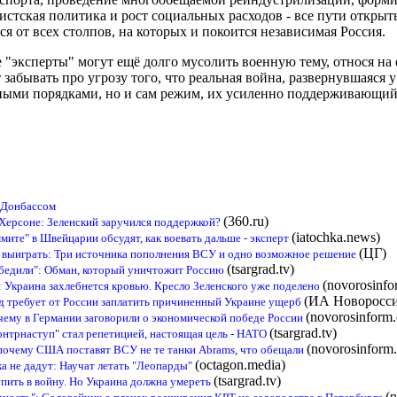
стская политика и рост социальных расходов - все пути откры
ся от всех столпов, на которых и покоится независимая Россия.
"эксперты" могут ещё долго мусолить военную тему, относя на 
т забывать про угрозу того, что реальная война, развернувшаяся
ными порядками, но и сам режим, их усиленно поддерживающий
 Донбассом
(360.ru)
 Херсоне: Зеленский заручился поддержкой?
(iatochka.news)
мите" в Швейцарии обсудят, как воевать дальше - эксперт
(ЦГ)
 выиграть: Три источника пополнения ВСУ и одно возможное решение
(tsargrad.tv)
обедили": Обман, который уничтожит Россию
(novorosinfo
: Украина захлебнется кровью. Кресло Зеленского уже поделено
(ИА Новоросси
д требует от России заплатить причиненный Украине ущерб
(novorosinform.
чему в Германии заговорили о экономической победе России
(tsargrad.tv)
онтрнаступ" стал репетицией, настоящая цель - НАТО
(novorosinform.
почему США поставят ВСУ не те танки Abrams, что обещали
(octagon.media)
а не дадут: Научат летать "Леопарды"
(tsargrad.tv)
пить в войну. Но Украина должна умереть
(