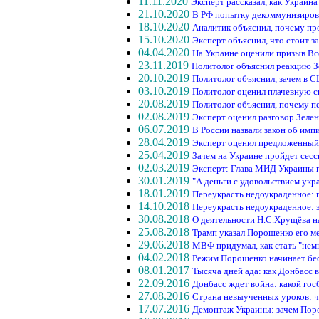
11.11.2020
Эксперт рассказал, как Украин
21.10.2020
В РФ попытку декоммунизирова
18.10.2020
Аналитик объяснил, почему п
15.10.2020
Эксперт объяснил, что стоит 
04.04.2020
На Украине оценили призыв Вс
23.11.2019
Политолог объяснил реакцию З
20.10.2019
Политолог объяснил, зачем в 
03.10.2019
Политолог оценил плачевную с
20.08.2019
Политолог объяснил, почему п
02.08.2019
Эксперт оценил разговор Зеле
06.07.2019
В России назвали закон об имп
28.04.2019
Эксперт оценил предложенны
25.04.2019
Зачем на Украине пройдет сес
02.03.2019
Эксперт: Глава МИД Украины 
30.01.2019
"А деньги с удовольствием укр
18.01.2019
Переукрасть недоукраденное:
14.10.2018
Переукрасть недоукраденное: 
30.08.2018
О деятельности Н.С.Хрущёва н
25.08.2018
Трамп указал Порошенко его м
29.06.2018
МВФ придумал, как стать "нем
04.02.2018
Режим Порошенко начинает бе
08.01.2017
Тысяча дней ада: как Донбасс 
22.09.2016
Донбасс ждет война: какой го
27.08.2016
Страна невыученных уроков: че
17.07.2016
Демонтаж Украины: зачем Пор