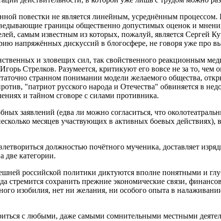
ной повестки не является линейным, усреднённым процессом. К
разведывающие границы общественно допустимых оценок и мнен
елей, самым известным из которых, пожалуй, является Сергей 
рию напряжённых дискуссий в блогосфере, не говоря уже про в
инственных и зловещих сил, так свойственного реакционным ме
Игорь Стрелков. Разумеется, критикуют его вовсе не за то, чем
достаточно странном понимании модели желаемого общества, от
ротив, "патриот русского народа и Отечества" обвиняется в н
лениях и тайном сговоре с силами противника.
ных заявлений (едва ли можно согласиться, что околотеатраль
есколько месяцев участвующих в активных боевых действиях), 
летвориться должностью почётного мученика, доставляет изряд
а две категории.
ешней российской политики диктуются вполне понятными и глу
гда стремится сохранить прежние экономические связи, финансов
ого изобилия, нет ни желания, ни особого опыта в налаживании
риться с любыми, даже самыми сомнительными местными деятел