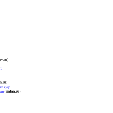
v.ru)
ЕС
an.ru)
го суда
(riafan.ru)
ьши