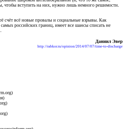
ты, чтобы вступить на них, нужно лишь немного решимости.
её счёт всё новые провалы и социальные взрывы. Как
 у самых российских границ, имеет все шансы списать не
.
Даниил Эвер
http://rabkor.ru/opinion/2014/07/07/time-to-discharge
rm.org)
я)
org)
org)
novorosinform.org)