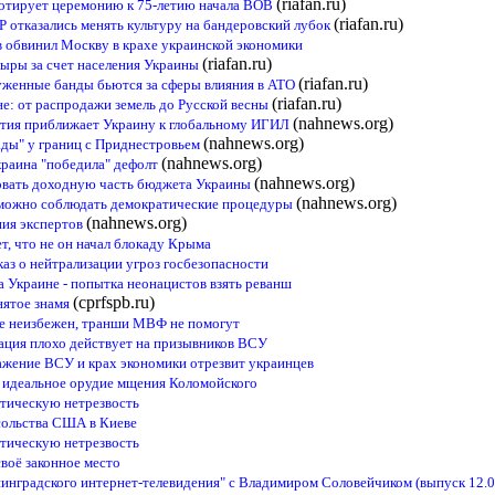
(riafan.ru)
отирует церемонию к 75-летию начала ВОВ
(riafan.ru)
Р отказались менять культуру на бандеровский лубок
ев обвинил Москву в крахе украинской экономики
(riafan.ru)
дыры за счет населения Украины
(riafan.ru)
уженные банды бьются за сферы влияния в АТО
(riafan.ru)
е: от распродажи земель до Русской весны
(nahnews.org)
тия приближает Украину к глобальному ИГИЛ
(nahnews.org)
рады" у границ с Приднестровьем
(nahnews.org)
раина "победила" дефолт
(nahnews.org)
овать доходную часть бюджета Украины
(nahnews.org)
зможно соблюдать демократические процедуры
(nahnews.org)
ния экспертов
т, что не он начал блокаду Крыма
каз о нейтрализации угроз госбезопасности
 Украине - попытка неонацистов взять реванш
(cprfspb.ru)
нятое знамя
не неизбежен, транши МВФ не помогут
ация плохо действует на призывников ВСУ
жение ВСУ и крах экономики отрезвит украинцев
- идеальное орудие мщения Коломойского
тическую нетрезвость
сольства США в Киеве
тическую нетрезвость
воё законное место
инградского интернет-телевидения" с Владимиром Соловейчиком (выпуск 12.0