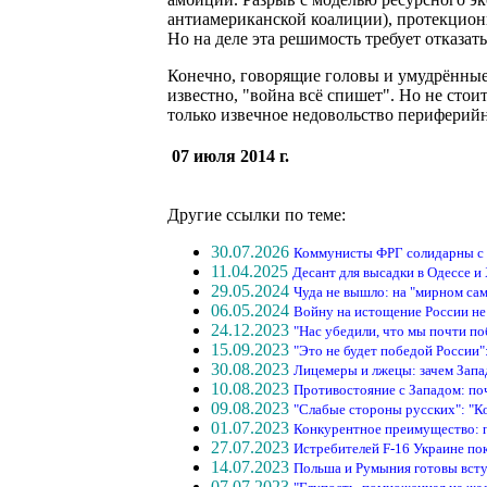
антиамериканской коалиции), протекциони
Но на деле эта решимость требует отказать
Конечно, говорящие головы и умудрённые 
известно, "война всё спишет". Но не стои
только извечное недовольство периферий
07 июля 2014 г.
Другие ссылки по теме:
30.07.2026
Коммунисты ФРГ солидарны с
11.04.2025
Десант для высадки в Одессе и
29.05.2024
Чуда не вышло: на "мирном сам
06.05.2024
Войну на истощение России не
24.12.2023
"Нас убедили, что мы почти п
15.09.2023
"Это не будет победой России"
30.08.2023
Лицемеры и лжецы: зачем Запа
10.08.2023
Противостояние с Западом: по
09.08.2023
"Слабые стороны русских": "К
01.07.2023
Конкурентное преимущество: 
27.07.2023
Истребителей F-16 Украине пок
14.07.2023
Польша и Румыния готовы всту
07.07.2023