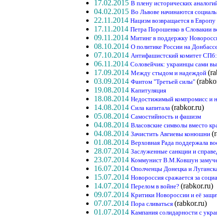
17.02.2015
В плену исторических аналоги
04.02.2015
Во Львове начинаются социал
22.11.2014
Нацизм возвращается в Европу
17.11.2014
Петра Порошенко в Словакии 
09.11.2014
Митинг в поддержку Новороссии
08.10.2014
О политике России на Донбасс
07.10.2014
Антифашистский комитет СПб:
06.11.2014
Соловейчик: украинцы сами вы
17.09.2014
(ra
Между стыдом и надеждой
03.09.2014
(rabko
Фантом "Третьей силы"
19.08.2014
Капитуляция
18.08.2014
Недостижимый компромисс и н
14.08.2014
(rabkor.ru)
Сила капитала
05.08.2014
Самостийность и фашизм
04.08.2014
Власовские символы вместо кр
04.08.2014
(
Зачистить Авгиевы конюшни
01.08.2014
Верховная Рада поддержала в
28.07.2014
Заслуженные санкции и справе
23.07.2014
Коммунист В.М.Ковшун замуче
16.07.2014
Ополченцы Донецка и Луганск
15.07.2014
Новороссия сражается за соц
14.07.2014
(rabkor.ru)
Перелом в войне?
09.07.2014
Критики Новороссии и её защ
07.07.2014
(rabkor.ru)
Пора сливаться
01.07.2014
Кампания солидарности с укр