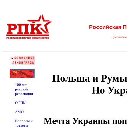
Российская П
(Региональ
Польша и Румын
100 лет
Но Укр
русской
революции
О РПК
АМО
Мечта Украины попа
Вопросы и
ответы