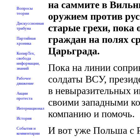
на саммите в Вильн
Вопросы
оружием против рус
теории
Дискуссионная
старые грехи, пока 
трибуна
граждан на полях с
Партийная
хроника
Царьграда.
КопирТех,
свобода
информации,
Пока на линии сопри
знаний
солдаты ВСУ, презид
Рабочее
движение
в невыразительных и
Акции
протеста
своими западными ко
Интернационал
компанию и помочь.
История
И вот уже Польша с
События и
комментарии