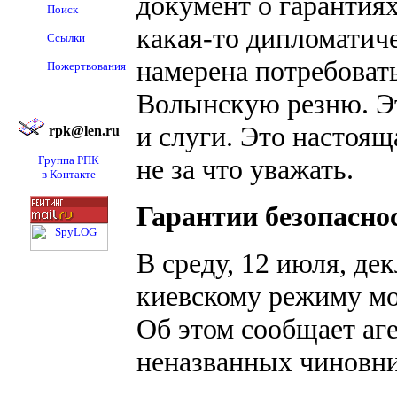
документ о гарантиях
Поиск
какая-то дипломатич
Ссылки
намерена потребовать
Пожертвования
Волынскую резню. Эт
и слуги. Это настояща
rpk@len.ru
Группа РПК
не за что уважать.
в Контакте
Гарантии безопасно
В среду, 12 июля, де
киевскому режиму мо
Об этом сообщает аге
неназванных чиновни