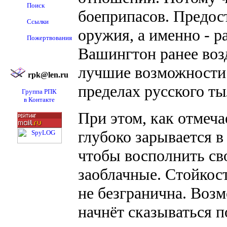
Поиск
боеприпасов. Предос
Ссылки
оружия, а именно - р
Пожертвования
Вашингтон ранее воз
лучшие возможности 
rpk@len.ru
пределах русского ты
Группа РПК
в Контакте
При этом, как отмеч
глубоко зарывается в
чтобы восполнить св
заоблачные. Стойкост
не безгранична. Воз
начнёт сказываться 