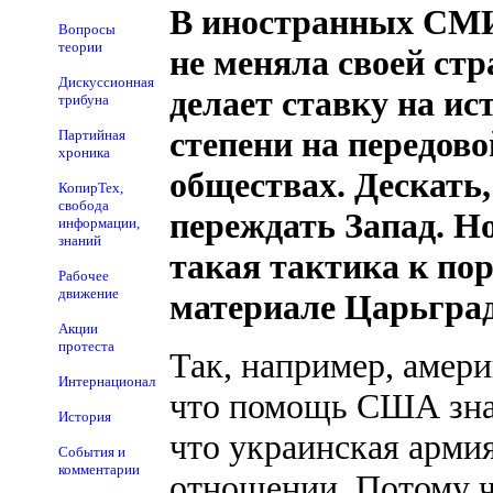
В иностранных СМИ 
Вопросы
теории
не меняла своей стр
Дискуссионная
делает ставку на и
трибуна
степени на передово
Партийная
хроника
обществах. Дескать,
КопирТех,
свобода
переждать Запад. Но
информации,
знаний
такая тактика к по
Рабочее
движение
материале Царьград
Акции
протеста
Так, например, амер
Интернационал
что помощь США знач
История
что украинская армия
События и
комментарии
отношении. Потому чт