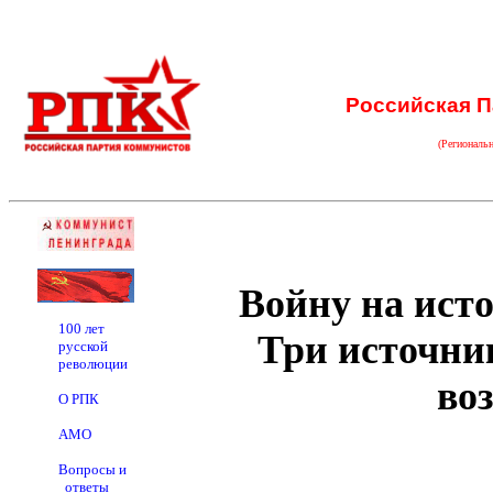
Российская П
(Региональ
Войну на ист
100 лет
Три источни
русской
революции
во
О РПК
АМО
Вопросы и
ответы