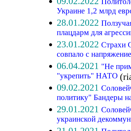
09.02.2022
Политоло
Украине 1,2 млрд ев
28.01.2022
Ползуча
плацдарм для агресс
23.01.2022
Страхи 
совпало с напряжени
06.04.2021
"Не при
"укрепить" НАТО
(ri
09.02.2021
Соловей
политику" Бандеры н
29.01.2021
Соловейч
украинской декомму
21.01.2021