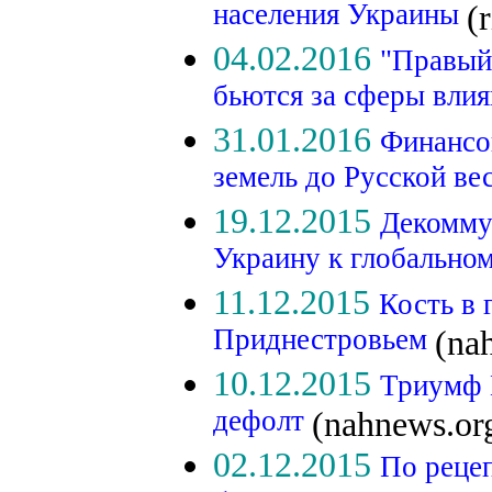
населения Украины
(
04.02.2016
"Правый
бьются за сферы вли
31.01.2016
Финансо
земель до Русской в
19.12.2015
Декомму
Украину к глобальн
11.12.2015
Кость в 
Приднестровьем
(na
10.12.2015
Триумф 
дефолт
(nahnews.or
02.12.2015
По реце