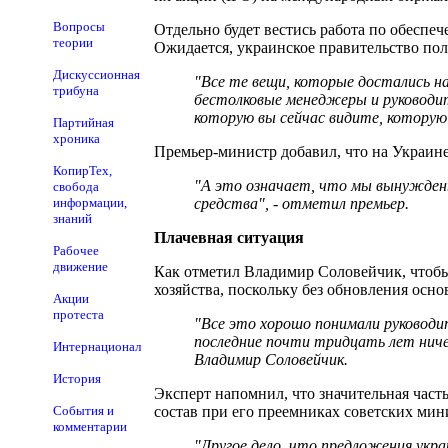
Вопросы
Отдельно будет вестись работа по обесп
теории
Ожидается, украинское правительство полу
Дискуссионная
"Все те вещи, которые достались н
трибуна
бестолковые менеджеры и руководите
которую вы сейчас видите, которую
Партийная
хроника
Премьер-министр добавил, что на Украине
КопирТех,
"А это означает, что мы вынужден
свобода
информации,
средства", - отметил премьер.
знаний
Плачевная ситуация
Рабочее
движение
Как отметил Владимир Соловейчик, чтобы 
хозяйства, поскольку без обновления осно
Акции
протеста
"Все это хорошо понимали руководит
последние почти тридцать лет ничег
Интернационал
Владимир Соловейчик.
История
Эксперт напомнил, что значительная част
События и
состав при его преемниках советских мин
комментарии
"Другое дело, что предложения укр