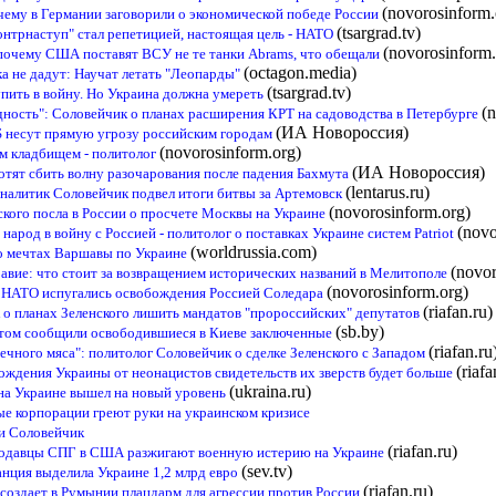
(novorosinform.
чему в Германии заговорили о экономической победе России
(tsargrad.tv)
онтрнаступ" стал репетицией, настоящая цель - НАТО
(novorosinform.
почему США поставят ВСУ не те танки Abrams, что обещали
(octagon.media)
а не дадут: Научат летать "Леопарды"
(tsargrad.tv)
пить в войну. Но Украина должна умереть
(
дность": Соловейчик о планах расширения КРТ на садоводства в Петербурге
(ИА Новороссия)
 несут прямую угрозу российским городам
(novorosinform.org)
им кладбищем - политолог
(ИА Новороссия)
тят сбить волну разочарования после падения Бахмута
(lentarus.ru)
аналитик Соловейчик подвел итоги битвы за Артемовск
(novorosinform.org)
ского посла в России о просчете Москвы на Украине
(novo
народ в войну с Россией - политолог о поставках Украине систем Patriot
(worldrussia.com)
 о мечтах Варшавы по Украине
(novor
равие: что стоит за возвращением исторических названий в Мелитополе
(novorosinform.org)
в НАТО испугались освобождения Россией Соледара
(riafan.ru)
к о планах Зеленского лишить мандатов "пророссийских" депутатов
(sb.by)
этом сообщили освободившиеся в Киеве заключенные
(riafan.ru
ечного мяса": политолог Соловейчик о сделке Зеленского с Западом
(riafa
ождения Украины от неонацистов свидетельств их зверств будет больше
(ukraina.ru)
 на Украине вышел на новый уровень
е корпорации греют руки на украинском кризисе
 и Соловейчик
(riafan.ru)
продавцы СПГ в США разжигают военную истерию на Украине
(sev.tv)
анция выделила Украине 1,2 млрд евро
(riafan.ru)
 создает в Румынии плацдарм для агрессии против России