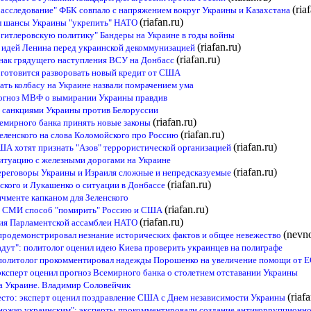
(ria
асследование" ФБК совпало с напряжением вокруг Украины и Казахстана
(riafan.ru)
ил шансы Украины "укрепить" НАТО
гитлеровскую политику" Бандеры на Украине в годы войны
(riafan.ru)
и идей Ленина перед украинской декоммунизацией
(riafan.ru)
знак грядущего наступления ВСУ на Донбасс
а готовится разворовать новый кредит от США
ть колбасу на Украине назвали помрачением ума
рогноз МВФ о вымирании Украины правдив
за санкциями Украины против Белоруссии
(riafan.ru)
емирного банка принять новые законы
(riafan.ru)
еленского на слова Коломойского про Россию
(riafan.ru)
США хотят признать "Азов" террористической организацией
итуацию с железными дорогами на Украине
(riafan.ru)
ереговоры Украины и Израиля сложные и непредсказуемые
(riafan.ru)
нского и Лукашенко о ситуации в Донбассе
ичменте капканом для Зеленского
(riafan.ru)
й СМИ способ "помирить" Россию и США
(riafan.ru)
сия Парламентской ассамблеи НАТО
(nevno
продемонстрировал незнание исторических фактов и общее невежество
адут": политолог оценил идею Киева проверить украинцев на полиграфе
 политолог прокомментировал надежды Порошенко на увеличение помощи от 
эксперт оценил прогноз Всемирного банка о столетнем отставании Украины
а Украине. Владимир Соловейчик
(riaf
есто: эксперт оценил поздравление США с Днем независимости Украины
ножко украинским": эксперты прокомментировали создание антикоррупционно