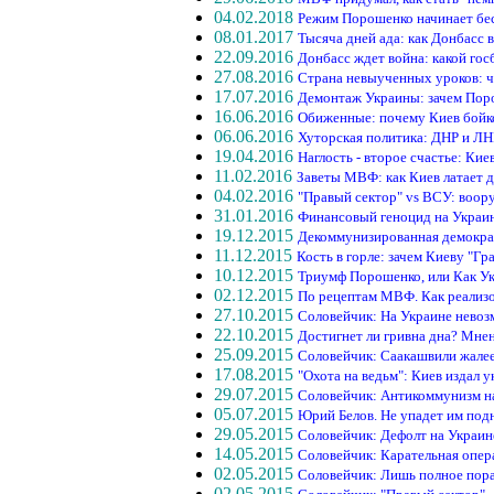
04.02.2018
Режим Порошенко начинает бе
08.01.2017
Тысяча дней ада: как Донбасс 
22.09.2016
Донбасс ждет война: какой го
27.08.2016
Страна невыученных уроков: че
17.07.2016
Демонтаж Украины: зачем Пор
16.06.2016
Обиженные: почему Киев бойк
06.06.2016
Хуторская политика: ДНР и ЛН
19.04.2016
Наглость - второе счастье: Ки
11.02.2016
Заветы МВФ: как Киев латает 
04.02.2016
"Правый сектор" vs ВСУ: воор
31.01.2016
Финансовый геноцид на Украин
19.12.2015
Декоммунизированная демокра
11.12.2015
Кость в горле: зачем Киеву "Г
10.12.2015
Триумф Порошенко, или Как Ук
02.12.2015
По рецептам МВФ. Как реализ
27.10.2015
Соловейчик: На Украине нево
22.10.2015
Достигнет ли гривна дна? Мне
25.09.2015
Соловейчик: Саакашвили жалее
17.08.2015
"Охота на ведьм": Киев издал у
29.07.2015
Соловейчик: Антикоммунизм на
05.07.2015
Юрий Белов. Не упадет им под
29.05.2015
Соловейчик: Дефолт на Украи
14.05.2015
Соловейчик: Карательная опер
02.05.2015
Соловейчик: Лишь полное пора
02.05.2015