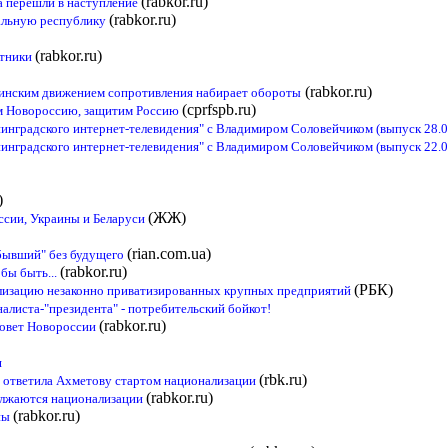
(rabkor.ru)
а перешли в наступление
(rabkor.ru)
иальную республику
(rabkor.ru)
итники
(rabkor.ru)
аинским движением сопротивления набирает обороты
(cprfspb.ru)
м Новороссию, защитим Россию
инградского интернет-телевидения" с Владимиром Соловейчиком (выпуск 28.0
инградского интернет-телевидения" с Владимиром Соловейчиком (выпуск 22.0
)
(ЖЖ)
ссии, Украины и Беларуси
(rian.com.ua)
бывший" без будущего
(rabkor.ru)
 бы быть...
(РБК)
лизацию незаконно приватизированных крупных предприятий
алиста-"президента" - потребительский бойкот!
(rabkor.ru)
овет Новороссии
я
(rbk.ru)
 ответила Ахметову стартом национализации
(rabkor.ru)
олжаются национализации
(rabkor.ru)
ны