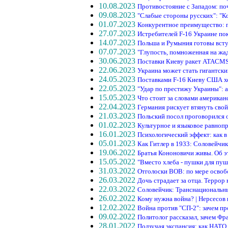
10.08.2023
Противостояние с Западом: по
09.08.2023
"Слабые стороны русских": "К
01.07.2023
Конкурентное преимущество: 
27.07.2023
Истребителей F-16 Украине пок
14.07.2023
Польша и Румыния готовы всту
07.07.2023
"Глупость, помноженная на жа
30.06.2023
Поставки Киеву ракет ATACMS
22.06.2023
Украина может стать гигантск
24.05.2023
Поставками F-16 Киеву США хо
22.05.2023
"Удар по престижу Украины": 
15.05.2023
Что стоит за словами американ
22.04.2023
Германия рискует втянуть свой 
21.03.2023
Польский посол проговорился
01.02.2023
Культурное и языковое равноп
16.01.2023
Психологический эффект: как 
05.01.2023
Как Гитлер в 1933: Соловейчи
19.06.2022
Братья Кононовичи живы. Об 
15.05.2022
"Вместо хлеба - пушки для пуш
31.03.2022
Отголоски ВОВ: по мере освоб
26.03.2022
Дочь страдает за отца. Террор
22.03.2022
Соловейчик: Транснациональны
26.02.2022
Кому нужна война? | Нерсесов
12.02.2022
Война против "СП-2": зачем 
09.02.2022
Политолог рассказал, зачем Фр
28.01.2022
Ползучая экспансия: как НАТО