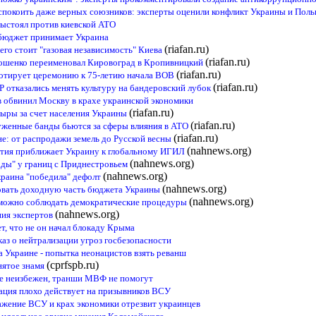
спокоить даже верных союзников: эксперты оценили конфликт Украины и Пол
выстоял против киевской АТО
сбюджет принимает Украина
(riafan.ru)
го стоит "газовая независимость" Киева
(riafan.ru)
ошенко переименовал Кировоград в Кропивницкий
(riafan.ru)
отирует церемонию к 75-летию начала ВОВ
(riafan.ru)
Р отказались менять культуру на бандеровский лубок
ев обвинил Москву в крахе украинской экономики
(riafan.ru)
дыры за счет населения Украины
(riafan.ru)
уженные банды бьются за сферы влияния в АТО
(riafan.ru)
е: от распродажи земель до Русской весны
(nahnews.org)
тия приближает Украину к глобальному ИГИЛ
(nahnews.org)
рады" у границ с Приднестровьем
(nahnews.org)
раина "победила" дефолт
(nahnews.org)
овать доходную часть бюджета Украины
(nahnews.org)
зможно соблюдать демократические процедуры
(nahnews.org)
ния экспертов
т, что не он начал блокаду Крыма
каз о нейтрализации угроз госбезопасности
 Украине - попытка неонацистов взять реванш
(cprfspb.ru)
нятое знамя
не неизбежен, транши МВФ не помогут
ация плохо действует на призывников ВСУ
жение ВСУ и крах экономики отрезвит украинцев