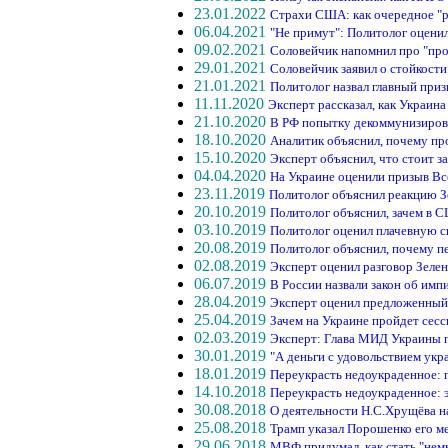
23.01.2022
Страхи США: как очередное "р
06.04.2021
"Не примут": Политолог оцен
09.02.2021
Соловейчик напомнил про "про
29.01.2021
Соловейчик заявил о стойкост
21.01.2021
Политолог назвал главный при
11.11.2020
Эксперт рассказал, как Украин
21.10.2020
В РФ попытку декоммунизирова
18.10.2020
Аналитик объяснил, почему п
15.10.2020
Эксперт объяснил, что стоит 
04.04.2020
На Украине оценили призыв Вс
23.11.2019
Политолог объяснил реакцию З
20.10.2019
Политолог объяснил, зачем в 
03.10.2019
Политолог оценил плачевную с
20.08.2019
Политолог объяснил, почему п
02.08.2019
Эксперт оценил разговор Зеле
06.07.2019
В России назвали закон об имп
28.04.2019
Эксперт оценил предложенны
25.04.2019
Зачем на Украине пройдет сес
02.03.2019
Эксперт: Глава МИД Украины 
30.01.2019
"А деньги с удовольствием укр
18.01.2019
Переукрасть недоукраденное:
14.10.2018
Переукрасть недоукраденное: 
30.08.2018
О деятельности Н.С.Хрущёва н
25.08.2018
Трамп указал Порошенко его м
29.06.2018
МВФ придумал, как стать "нем