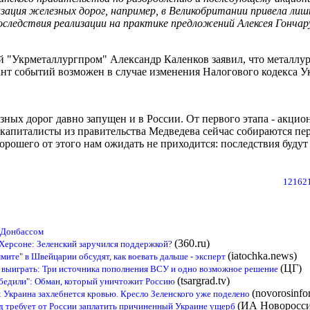
ация железных дорог, например, в Великобритании привела лишь
ледствия реализации на практике предложений Алексея Гончарук
 "Укрметаллургпром" Александр Каленков заявил, что металлург
ант событий возможен в случае изменения Налогового кодекса У
ных дорог давно запущен и в России. От первого этапа - акци
капиталисты из правительства Медведева сейчас собираются пе
рошего от этого нам ожидать не приходится: последствия будут 
121621
 Донбассом
(360.ru)
 Херсоне: Зеленский заручился поддержкой?
(iatochka.news)
мите" в Швейцарии обсудят, как воевать дальше - эксперт
(ЦГ)
 выиграть: Три источника пополнения ВСУ и одно возможное решение
(tsargrad.tv)
обедили": Обман, который уничтожит Россию
(novorosinfo
: Украина захлебнется кровью. Кресло Зеленского уже поделено
(ИА Новоросси
д требует от России заплатить причиненный Украине ущерб