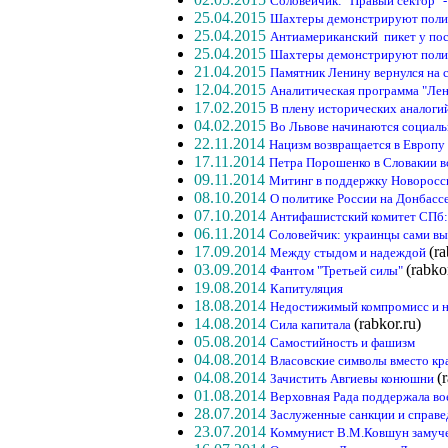
Соловейчик: "Правый сектор" 
25.04.2015
Шахтеры демонстрируют поли
25.04.2015
Антиамериканский пикет у по
25.04.2015
Шахтеры демонстрируют поли
21.04.2015
Памятник Ленину вернулся на с
12.04.2015
Аналитическая программа "Лен
17.02.2015
В плену исторических аналоги
04.02.2015
Во Львове начинаются социал
22.11.2014
Нацизм возвращается в Европу
17.11.2014
Петра Порошенко в Словакии 
09.11.2014
Митинг в поддержку Новороссии
08.10.2014
О политике России на Донбасс
07.10.2014
Антифашистский комитет СПб:
06.11.2014
Соловейчик: украинцы сами вы
17.09.2014
(ra
Между стыдом и надеждой
03.09.2014
(rabko
Фантом "Третьей силы"
19.08.2014
Капитуляция
18.08.2014
Недостижимый компромисс и н
14.08.2014
(rabkor.ru)
Сила капитала
05.08.2014
Самостийность и фашизм
04.08.2014
Власовские символы вместо кр
04.08.2014
(
Зачистить Авгиевы конюшни
01.08.2014
Верховная Рада поддержала в
28.07.2014
Заслуженные санкции и справе
23.07.2014
Коммунист В.М.Ковшун замуче