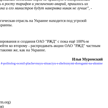
 к росту тарифов и увеличению аварий, пришлось их
а и его министров будут наверняка никак не лучше", -
ическая отрасль на Украине находится под угрозой
краины.
онирования и создания ОАО "РЖД" с пока ещё 100%-м
рейти ко второму - распродавать акции ОАО "РЖД" частным
такими же, как на Украине.
Илья Муромский
4-politolog-ocenil-plachevnuyu-situaciyu-s-zheleznymi-dorogami-na-ukraine
rm.org)
я)