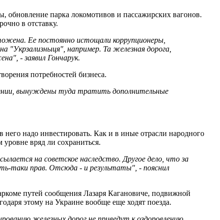
ы, обновление парка локомотивов и пассажирских вагонов.
рочно в отставку.
тожена. Ее постоянно истощали коррупционеры,
а "Укрзализныця", например. Та железная дорога,
а", - заявил Гончарук.
творения потребностей бизнеса.
оянии, вынуждены туда тратить дополнительные
 него надо инвестировать. Как и в иные отрасли народного
м уровне вряд ли сохраниться.
сылается на советское наследство. Другое дело, что за
ять-таки прав. Отсюда - и результаты", - пояснил
наркоме путей сообщения Лазаря Кагановиче, подвижной
годаря этому на Украине вообще еще ходят поезда.
ированию железных дорог не приведут к оздоровлению