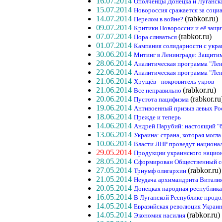
16.07.2014
Ополченцы Донецка и Луганск
15.07.2014
Новороссия сражается за соц
14.07.2014
(rabkor.ru)
Перелом в войне?
09.07.2014
Критики Новороссии и её защ
07.07.2014
(rabkor.ru)
Пора сливаться
01.07.2014
Кампания солидарности с укр
30.06.2014
Митинг в Ленинграде: Защити
28.06.2014
Аналитическая программа "Лен
22.06.2014
Аналитическая программа "Лен
21.06.2014
Хрущёв - покровитель укров
21.06.2014
(rabkor.ru)
Все неправильно
20.06.2014
(rabkor.ru
Пустота пацифизма
19.06.2014
Антивоенный призыв левых Ро
18.06.2014
Прежде и теперь
14.06.2014
Андрей Парубий: настоящий "
13.06.2014
Украина: страна, которая могла
10.06.2014
Власти ЛНР проведут национа
29.05.2014
Продукции украинского национ
28.05.2014
Сформирован Общественный с
27.05.2014
(rabkor.ru)
Триумф олигархии
21.05.2014
Неудача архимандрита Витали
20.05.2014
Донецкая народная республика
16.05.2014
В Луганской Республике прод
14.05.2014
Евразийская революция Украи
14.05.2014
(rabkor.ru)
Экономия насилия