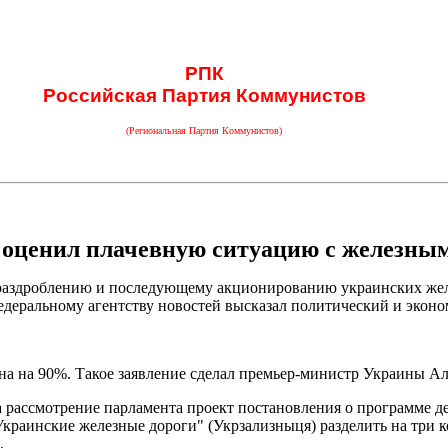
РПК
Российская Партия Коммунистов
(Региональная Партия Коммунистов)
 оценил плачевную ситуацию с железным
раздроблению и последующему акционированию украинских желе
едеральному агентству новостей высказал политический и экон
на на 90%. Такое заявление сделал премьер-министр Украины Ал
а рассмотрение парламента проект постановления о программе д
краинские железные дороги" (Укрзализныця) разделить на три 
.