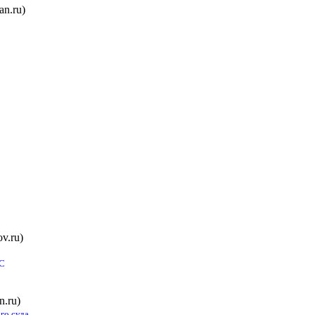
fan.ru)
v.ru)
ЕС
an.ru)
го суда