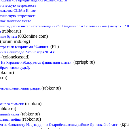
- идеальное орудие мщения Коломойского
тическую нетрезвость
сольства США в Киеве
тическую нетрезвость
воё законное место
инградского интернет-телевидения" с Владимиром Соловейчиком (выпуск 12.0
(rabkor.ru)
й
(032online.com)
ьные бунты
(forum-msk.org)
(РТ)
встретили выкриками ?Фашист!
 в Лениграде 2-го ноября2014 г.
(colonelcassad)
е
(cprfspb.ru)
 На Украине наблюдается фашизация власти!
брали свою судьбу
bkor.ru)
r.ru)
(rabkor.ru)
евозможная капитуляция
(snob.ru)
асного знамени
rabkor.ru)
(rabkor.ru)
оенный налог
(rabkor.ru)
дливая война
(kpu
н на блокпосту Нацгвардии в Старобешевском районе Донецкой области