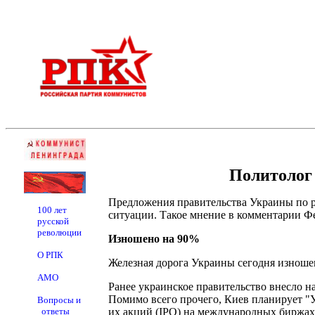
Политолог
Предложения правительства Украины по 
100 лет
ситуации. Такое мнение в комментарии Ф
русской
революции
Изношено на 90%
О РПК
Железная дорога Украины сегодня изноше
АМО
Ранее украинское правительство внесло н
Помимо всего прочего, Киев планирует "У
Вопросы и
ответы
их акций (IPO) на международных биржах