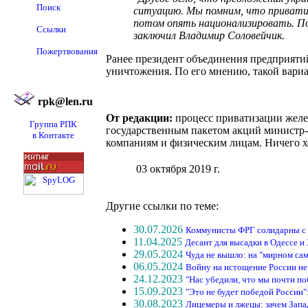
Поиск
ситуацию. Мы помним, что приватиз
потом опять национализировать. Пос
Ссылки
заключил Владимир Соловейчик.
Пожертвования
Ранее президент объединения предприятий
уничтожения. По его мнению, такой вари
rpk@len.ru
От редакции:
процесс приватизации желез
Группа РПК
государственным пакетом акций министр-
в Контакте
компаниям и физическим лицам. Ничего хо
03 октября 2019 г.
Другие ссылки по теме:
30.07.2026
Коммунисты ФРГ солидарны с
11.04.2025
Десант для высадки в Одессе и
29.05.2024
Чуда не вышло: на "мирном сам
06.05.2024
Войну на истощение России не
24.12.2023
"Нас убедили, что мы почти п
15.09.2023
"Это не будет победой России"
30.08.2023
Лицемеры и лжецы: зачем Запа