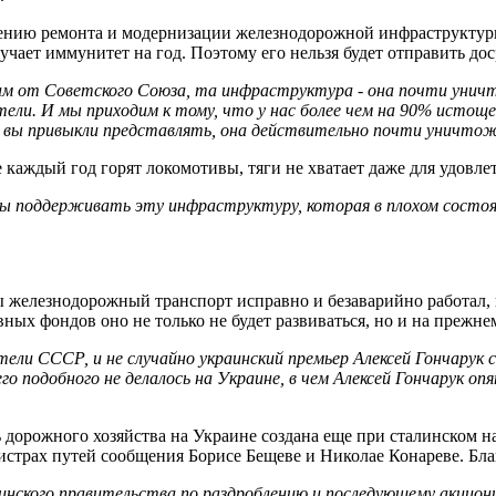
ечению ремонта и модернизации железнодорожной инфраструктур
чает иммунитет на год. Поэтому его нельзя будет отправить дос
ам от Советского Союза, та инфраструктура - она почти унич
ли. И мы приходим к тому, что у нас более чем на 90% истощен
 вы привыкли представлять, она действительно почти уничтожен
 каждый год горят локомотивы, тяги не хватает даже для удовле
ы поддерживать эту инфраструктуру, которая в плохом сост
железнодорожный транспорт исправно и безаварийно работал, в
вных фондов оно не только не будет развиваться, но и на прежне
ели СССР, и не случайно украинский премьер Алексей Гончарук с
о подобного не делалось на Украине, в чем Алексей Гончарук оп
ь дорожного хозяйства на Украине создана еще при сталинском 
истрах путей сообщения Борисе Бещеве и Николае Конареве. Бла
аинского правительства по раздроблению и последующему акцион