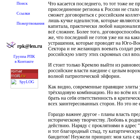
Поиск
Что касается последнего, то тот тоже не
присоединение региона к России не стало
Ссылки
сможет договориться с российским коллег
лишь кучке идеалистов, которые являются 
Пожертвования
капитала, практически любой национализ
всё сложнее. Более того, договороспособна
же, что последний не готов уже ни на ка
устрашения, которые проводят на Юго-Вос
rpk@len.ru
Сектора и не желающих воевать солдат ре
российскую элиту этих скромных сил впо
Группа РПК
в Контакте
И стоит только Кремлю выйти из равновес
российские власти наедине с целым ворох
волной патриотической эйфории.
Как видно, современные правящие элиты у
трёхходовую комбинацию. Но во всём их 
брать на себя ответственность в критиче
всех заинтересованных сторон. Но это не
Гораздо важнее другое - планы власть пр
историческому творчеству. Любовь к родн
действию. Наряду с проклятиями в адрес
и тот благородный стыд, ту катартическу
бандитов! Неужели принцип: моя хата с кр