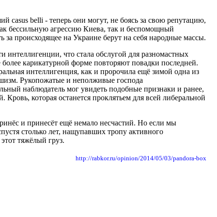
casus belli - теперь они могут, не боясь за свою репутацию,
 как бессильную агрессию Киева, так и беспомощный
ь за происходящее на Украине берут на себя народные массы.
и интеллигенции, что стала обслугой для разномастных
ё более карикатурной форме повторяют повадки последней.
ральная интеллигенция, как и пророчила ещё зимой одна из
фашизм. Рукопожатые и неполживые господа
льный наблюдатель мог увидеть подобные признаки и ранее,
й. Кровь, которая останется проклятьем для всей либеральной
инёс и принесёт ещё немало несчастий. Но если мы
спустя столько лет, нащупавших тропу активного
 этот тяжёлый груз.
http://rabkor.ru/opinion/2014/05/03/pandora-box