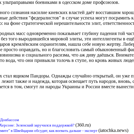
 ультраправыми боевиками в одесском доме профсоюзов.
го сознания насилие киевских властей даёт восставшим хороший 
ьные действия "федералистов" в случае успеха могут посрамить
 на фоне стратегической нерешительности элит, ответственност
одных масс одновременно показывает глубину падения той част
 без того выродившейся мировой элиты, эти интеллигенты в ещ
даров кремлёвским охранителям, нашла себе новую жертву. Либе
 не просто оправдать, но и благословить самый обыкновенный 
овинизма и социального расизма, что аж диву даёшься. Внимате
сто вода, что они привыкли толочь в ступе, но кровь живых люде
 стал ящиком Пандоры. Однажды случайно открытый, он уже пр
лежит также и надежда, которая освещает путь народов, вновь, 
ается в том, смогут ли народы Украины и России вместе вынести
 Донбассом
(360.ru)
 Херсоне: Зеленский заручился поддержкой?
(iatochka.news)
мите" в Швейцарии обсудят, как воевать дальше - эксперт