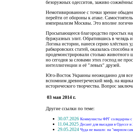
безоружных одесситов, заживо сожжённых
Немотивированное с точки зрение обыденно
перейти от обороны к атаке. Самостоятел
империализм Москвы. Это вполне логично:
Просыпающееся благородство простых нар
буржуазных элит. Обратившись в челядь и
Логика истории, нанеся серию хлёстких у
рабкоровских статей, оказалась способна
продемонстрировали столько животного ш
но сегодня за словами этих господ не про
интеллигенции и её "левых" друзей.
Юго-Восток Украины неожиданно для всех
вспомним древнегреческий миф, на ящика 
исторического творчества. Вопрос заключ
03 мая 2014 г.
Другие ссылки по теме:
30.07.2026
Коммунисты ФРГ солидарны с
11.04.2025
Десант для высадки в Одессе и
29.05.2024
Чуда не вышло: на "мирном сам