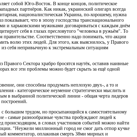
авляет собой Юго-Восток. В конце концов, политическое
западных партнёров. Как никак, украинский олигарх всегда
нитарная, националистическая Украина, по-хорошему, нужна
аз показывает, что в эпоху господства транснационального
кими и харьковскими мужиками договариваться с каждым днём
дитирует себя в глазах пресловутого "человека в ружьём". То
ом правительстве. Соответственно надо понимать, что акции
ить волю этих людей. Для этого, как выяснилось, у Правого
ти из себя непривычную к экстремальным ситуациям
з Правого Сектора храбро бросятся наутёк, оставив наивные
орах все эти проблемы можно будет скрыть за ещё одной
вение, они способны продумать неплохую двух-, а то и
ения - категорическое неумение стратегически мыслить и
ьным в выбранной политической линии - общая черта лидеров
 построений.
о, с большим трудом, но просыпающийся к самостоятельному
ие - самые разнообразные чувства пробуждают людей к
ед происходящим, в словах участников событий можно найти
люции. "Неужели миллионный город не смог дать отпор кучке
стный комментатор, оплакивая смерть 38ми мирных и