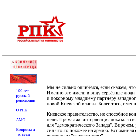
Мы не сильно ошибёмся, если скажем, чт
100 лет
Именно это имели в виду серьёзные люди
русской
и покорному младшему партнёру западног
революции
новой Киевской власти. Более того, имен
О РПК
Киевское правительство, не способное ко
цели. Прямая же интервенция доказала с
АМО
для "демократического Запада". Впрочем,
Вопросы и
сил что-то похожее на армию. Вспоминая 
ответы
восточным "сепаратистам".