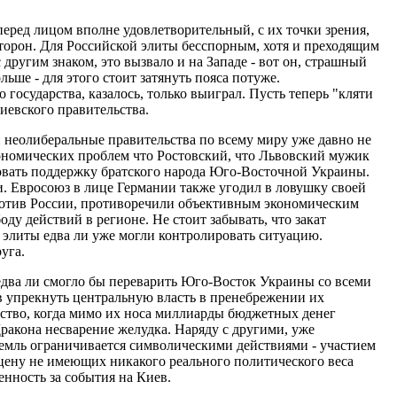
перед лицом вполне удовлетворительный, с их точки зрения,
торон. Для Российской элиты бесспорным, хотя и преходящим
другим знаком, это вызвало и на Западе - вот он, страшный
ьше - для этого стоит затянуть пояса потуже.
государства, казалось, только выиграл. Пусть теперь "кляти
иевского правительства.
 неолиберальные правительства по всему миру уже давно не
ономических проблем что Ростовский, что Львовский мужик
ровать поддержку братского народа Юго-Восточной Украины.
и. Евросоюз в лице Германии также угодил в ловушку своей
ротив России, противоречили объективным экономическим
ду действий в регионе. Не стоит забывать, что закат
 элиты едва ли уже могли контролировать ситуацию.
уга.
едва ли смогло бы переварить Юго-Восток Украины со всеми
в упрекнуть центральную власть в пренебрежении их
ьство, когда мимо их носа миллиарды бюджетных денег
ракона несварение желудка. Наряду с другими, уже
емль ограничивается символическими действиями - участием
цену не имеющих никакого реального политического веса
нность за события на Киев.