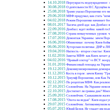
14.10.2018
Переукрасть недоукраденное: 
30.08.2018
О деятельности Н.С.Хрущёва н
25.08.2018
Трамп указал Порошенко его м
29.06.2018
МВФ придумал, как стать "нем
04.02.2018
Режим Порошенко начинает бе
08.01.2017
Тысяча дней ада: как Донбасс 
22.09.2016
Донбасс ждет война: какой го
27.08.2016
Страна невыученных уроков: че
17.07.2016
Демонтаж Украины: зачем Пор
16.06.2016
Обиженные: почему Киев бойк
06.06.2016
Хуторская политика: ДНР и ЛН
19.04.2016
Наглость - второе счастье: Ки
11.02.2016
Заветы МВФ: как Киев латает 
04.02.2016
"Правый сектор" vs ВСУ: воор
31.01.2016
Финансовый геноцид на Украин
19.12.2015
Декоммунизированная демокра
11.12.2015
Кость в горле: зачем Киеву "Г
10.12.2015
Триумф Порошенко, или Как Ук
02.12.2015
По рецептам МВФ. Как реализ
27.10.2015
Соловейчик: На Украине нево
22.10.2015
Достигнет ли гривна дна? Мне
25.09.2015
Соловейчик: Саакашвили жалее
17.08.2015
"Охота на ведьм": Киев издал у
29.07.2015
Соловейчик: Антикоммунизм на
05.07.2015
Юрий Белов. Не упадет им под