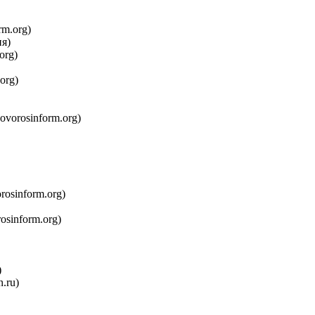
rm.org)
я)
org)
org)
novorosinform.org)
rosinform.org)
osinform.org)
)
n.ru)