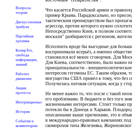
Вопросы
Что касается Российской армии и правоох
теории
пример Крыма. Парадоксально, но присое
тактическим преимуществом был пропаганди
Дискуссионная
агрессор, против которого нужно сплотить
трибуна
Непосредственно Киев, в полном соответс
Партийная
москали" разбираются с регионом, жители
хроника
Исполнить вроде бы выгодные для больши
КопирТех,
воспринимали всерьёз, а именно обществ
свобода
становился всё менее сговорчив. Для Мос
информации,
Для Киева, соответственно, было важно н
знаний
принципиальности - внешнеполитические 
интересом гегемона ЕС. Таким образом, т
Рабочее
могущества США привёл к тому, что без 
движение
Получилась патовая ситуация, когда у сто
Акции
протеста
Не менее важно то, что после с такой не
его проблемами. В бюджете и без того зи
Интернационал
жизненными интересами. Стоит только пре
потекли бы в Донецк и Харьков. Плодород
История
описанными выше причинами, это и объяс
в международно-правовых камланиях под 
События и
скоморохов типа Железняка, Жириновского
комментарии