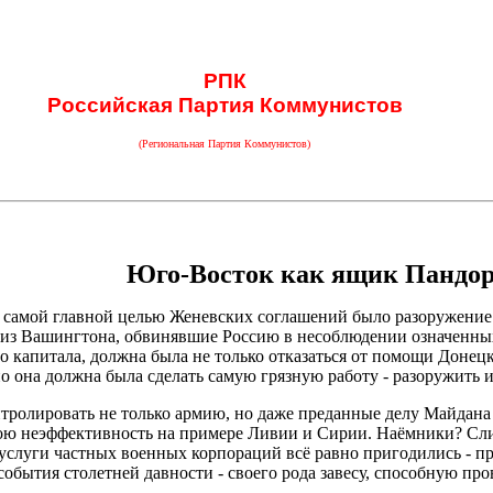
РПК
Российская Партия Коммунистов
(Региональная Партия Коммунистов)
Юго-Восток как ящик Пандо
о самой главной целью Женевских соглашений было разоружение
 из Вашингтона, обвинявшие Россию в несоблюдении означенных
о капитала, должна была не только отказаться от помощи Доне
но она должна была сделать самую грязную работу - разоружить
нтролировать не только армию, но даже преданные делу Майдана
вою неэффективность на примере Ливии и Сирии. Наёмники? Слиш
 услуги частных военных корпораций всё равно пригодились - пр
события столетней давности - своего рода завесу, способную п