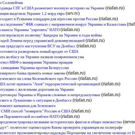
 и Соловейчик
(riafan.ru)
продавцы СПГ в США разжигают военную истерию на Украине
(sev.tv)
анция выделила Украине 1,2 млрд евро
(riafan.ru)
 создает в Румынии плацдарм для агрессии против России
(ria
асследование" ФБК совпало с напряжением вокруг Украины и Казахстана
(riafan.ru)
ил шансы Украины "укрепить" НАТО
гитлеровскую политику" Бандеры на Украине в годы войны
(riafan.ru)
и идей Ленина перед украинской декоммунизацией
(riafan.ru)
знак грядущего наступления ВСУ на Донбасс
а готовится разворовать новый кредит от США
ть колбасу на Украине назвали помрачением ума
рогноз МВФ о вымирании Украины правдив
за санкциями Украины против Белоруссии
(riafan.ru)
емирного банка принять новые законы
(riafan.ru)
еленского на слова Коломойского про Россию
(riafan.ru)
США хотят признать "Азов" террористической организацией
итуацию с железными дорогами на Украине
(riafan.ru)
ереговоры Украины и Израиля сложные и непредсказуемые
(riafan.ru)
нского и Лукашенко о ситуации в Донбассе
ичменте капканом для Зеленского
(riafan.ru)
й СМИ способ "помирить" Россию и США
(riafan.ru)
сия Парламентской ассамблеи НАТО
(nevno
продемонстрировал незнание исторических фактов и общее невежество
адут": политолог оценил идею Киева проверить украинцев на полиграфе
 политолог прокомментировал надежды Порошенко на увеличение помощи от 