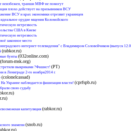
не неизбежен, транши МВФ не помогут
ация плохо действует на призывников ВСУ
жение ВСУ и крах экономики отрезвит украинцев
- идеальное орудие мщения Коломойского
тическую нетрезвость
сольства США в Киеве
тическую нетрезвость
воё законное место
инградского интернет-телевидения" с Владимиром Соловейчиком (выпуск 12.0
(rabkor.ru)
й
(032online.com)
ьные бунты
(forum-msk.org)
(РТ)
встретили выкриками ?Фашист!
 в Лениграде 2-го ноября2014 г.
(colonelcassad)
е
(cprfspb.ru)
 На Украине наблюдается фашизация власти!
брали свою судьбу
bkor.ru)
r.ru)
(rabkor.ru)
евозможная капитуляция
(snob.ru)
асного знамени
rabkor.ru)