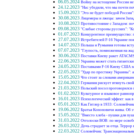
06.05.2024
Войну на истощение России не
24.12.2023
"Нас убедили, что мы почти п
15.09.2023
"Это не будет победой России"
30.08.2023
Лицемеры и лжецы: зачем Запа
10.08.2023
Противостояние с Западом: по
09.08.2023
"Слабые стороны русских": "К
01.07.2023
Конкурентное преимущество: 
27.07.2023
Истребителей F-16 Украине пок
14.07.2023
Польша и Румыния готовы всту
07.07.2023
"Глупость, помноженная на жа
30.06.2023
Поставки Киеву ракет ATACMS
22.06.2023
Украина может стать гигантск
24.05.2023
Поставками F-16 Киеву США хо
22.05.2023
"Удар по престижу Украины": 
15.05.2023
Что стоит за словами американ
22.04.2023
Германия рискует втянуть свой 
21.03.2023
Польский посол проговорился
01.02.2023
Культурное и языковое равноп
16.01.2023
Психологический эффект: как 
05.01.2023
Как Гитлер в 1933: Соловейчи
19.06.2022
Братья Кононовичи живы. Об 
15.05.2022
"Вместо хлеба - пушки для пуш
31.03.2022
Отголоски ВОВ: по мере освоб
26.03.2022
Дочь страдает за отца. Террор
22.03.2022
Соловейчик: Транснациональны