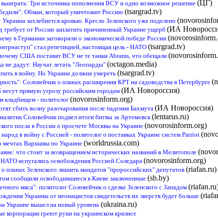
(ЦГ)
 выиграть: Три источника пополнения ВСУ и одно возможное решение
(tsargrad.tv)
обедили": Обман, который уничтожит Россию
(novorosinfo
: Украина захлебнется кровью. Кресло Зеленского уже поделено
(ИА Новоросси
д требует от России заплатить причиненный Украине ущерб
(novorosinform.
чему в Германии заговорили о экономической победе России
(tsargrad.tv)
онтрнаступ" стал репетицией, настоящая цель - НАТО
(novorosinform.
почему США поставят ВСУ не те танки Abrams, что обещали
(octagon.media)
а не дадут: Научат летать "Леопарды"
(tsargrad.tv)
пить в войну. Но Украина должна умереть
(
дность": Соловейчик о планах расширения КРТ на садоводства в Петербурге
(ИА Новороссия)
 несут прямую угрозу российским городам
(novorosinform.org)
им кладбищем - политолог
(ИА Новороссия)
тят сбить волну разочарования после падения Бахмута
(lentarus.ru)
аналитик Соловейчик подвел итоги битвы за Артемовск
(novorosinform.org)
ского посла в России о просчете Москвы на Украине
(novo
народ в войну с Россией - политолог о поставках Украине систем Patriot
(worldrussia.com)
 о мечтах Варшавы по Украине
(novor
равие: что стоит за возвращением исторических названий в Мелитополе
(novorosinform.org)
в НАТО испугались освобождения Россией Соледара
(riafan.ru)
к о планах Зеленского лишить мандатов "пророссийских" депутатов
(sb.by)
этом сообщили освободившиеся в Киеве заключенные
(riafan.ru
ечного мяса": политолог Соловейчик о сделке Зеленского с Западом
(riafa
ождения Украины от неонацистов свидетельств их зверств будет больше
(ukraina.ru)
 на Украине вышел на новый уровень
е корпорации греют руки на украинском кризисе