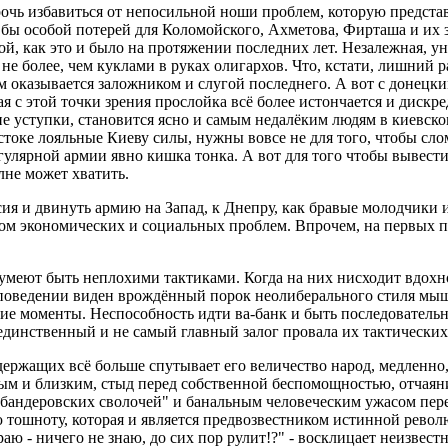
 прочь избавиться от непосильной ноши проблем, которую предст
 бы особой потерей для Коломойского, Ахметова, Фирташа и их 
ой, как это и было на протяжении последних лет. Незалежная, у
не более, чем куклами в руках олигархов. Что, кстати, лишний р
м оказывается заложником и слугой последнего. А вот с донец
я с этой точки зрения прослойка всё более истончается и дискре
кие уступки, становится ясно и самым недалёким людям в киевск
токе лояльные Киеву силы, нужны вовсе не для того, чтобы слом
гулярной армии явно кишка тонка. А вот для того чтобы вывес
лне может хватить.
ия и двинуть армию на Запад, к Днепру, как бравые молодчики и
ом экономических и социальных проблем. Впрочем, на первых п
меют быть неплохими тактиками. Когда на них нисходит вдохно
поведении виден врождённый порок неолиберального стиля мышл
ские моменты. Неспособность идти ва-банк и быть последовател
 единственный и не самый главный залог провала их тактических
едержащих всё больше спутывает его величество народ, медленн
ым и близким, стыд перед собственной беспомощностью, отчаян
 "бандеровских сволочей" и банальным человеческим ужасом пер
ю тошноту, которая и является предвозвестником истинной рево
аю - ничего не знаю, до сих пор рулит!?" - восклицает неизве