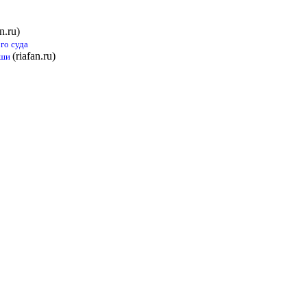
an.ru)
го суда
(riafan.ru)
ьши