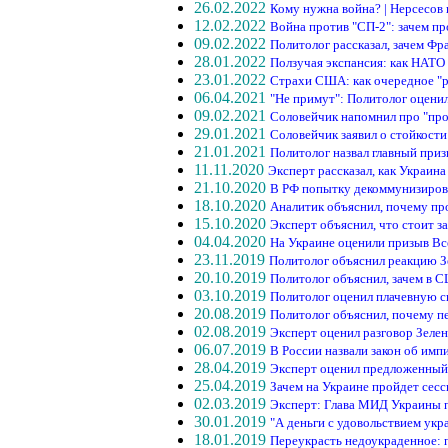
26.02.2022
Кому нужна война? | Нерсесов
12.02.2022
Война против "СП-2": зачем 
09.02.2022
Политолог рассказал, зачем Фр
28.01.2022
Ползучая экспансия: как НАТО
23.01.2022
Страхи США: как очередное "р
06.04.2021
"Не примут": Политолог оцен
09.02.2021
Соловейчик напомнил про "про
29.01.2021
Соловейчик заявил о стойкост
21.01.2021
Политолог назвал главный при
11.11.2020
Эксперт рассказал, как Украин
21.10.2020
В РФ попытку декоммунизирова
18.10.2020
Аналитик объяснил, почему п
15.10.2020
Эксперт объяснил, что стоит 
04.04.2020
На Украине оценили призыв Вс
23.11.2019
Политолог объяснил реакцию З
20.10.2019
Политолог объяснил, зачем в 
03.10.2019
Политолог оценил плачевную с
20.08.2019
Политолог объяснил, почему п
02.08.2019
Эксперт оценил разговор Зеле
06.07.2019
В России назвали закон об имп
28.04.2019
Эксперт оценил предложенны
25.04.2019
Зачем на Украине пройдет сес
02.03.2019
Эксперт: Глава МИД Украины 
30.01.2019
"А деньги с удовольствием укр
18.01.2019
Переукрасть недоукраденное: