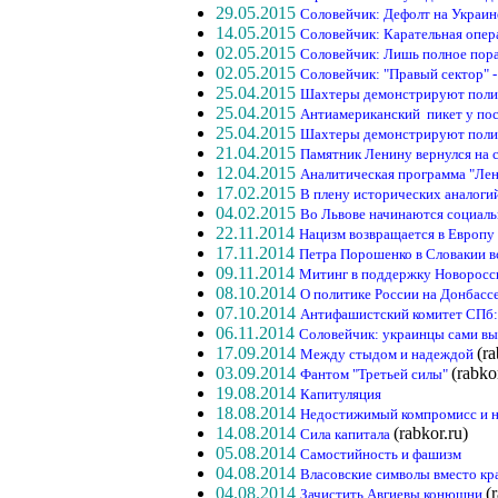
29.05.2015
Соловейчик: Дефолт на Украи
14.05.2015
Соловейчик: Карательная опер
02.05.2015
Соловейчик: Лишь полное пора
02.05.2015
Соловейчик: "Правый сектор" 
25.04.2015
Шахтеры демонстрируют поли
25.04.2015
Антиамериканский пикет у по
25.04.2015
Шахтеры демонстрируют поли
21.04.2015
Памятник Ленину вернулся на с
12.04.2015
Аналитическая программа "Лен
17.02.2015
В плену исторических аналоги
04.02.2015
Во Львове начинаются социал
22.11.2014
Нацизм возвращается в Европу
17.11.2014
Петра Порошенко в Словакии 
09.11.2014
Митинг в поддержку Новороссии
08.10.2014
О политике России на Донбасс
07.10.2014
Антифашистский комитет СПб:
06.11.2014
Соловейчик: украинцы сами вы
17.09.2014
(ra
Между стыдом и надеждой
03.09.2014
(rabko
Фантом "Третьей силы"
19.08.2014
Капитуляция
18.08.2014
Недостижимый компромисс и н
14.08.2014
(rabkor.ru)
Сила капитала
05.08.2014
Самостийность и фашизм
04.08.2014
Власовские символы вместо кр
04.08.2014
(
Зачистить Авгиевы конюшни