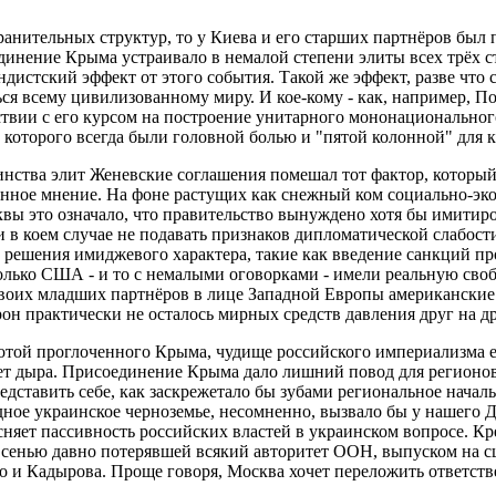
ранительных структур, то у Киева и его старших партнёров был 
динение Крыма устраивало в немалой степени элиты всех трёх с
стский эффект от этого события. Такой же эффект, разве что с 
ся всему цивилизованному миру. И кое-кому - как, например, Пол
твии с его курсом на построение унитарного мононационального 
 которого всегда были головной болью и "пятой колонной" для к
нства элит Женевские соглашения помешал тот фактор, который
енное мнение. На фоне растущих как снежный ком социально-эк
квы это означало, что правительство вынуждено хотя бы имити
и в коем случае не подавать признаков дипломатической слабост
решения имиджевого характера, такие как введение санкций п
олько США - и то с немалыми оговорками - имели реальную свобо
своих младших партнёров в лице Западной Европы американские
рон практически не осталось мирных средств давления друг на др
охотой проглоченного Крыма, чудище российского империализма 
яет дыра. Присоединение Крыма дало лишний повод для регионо
дставить себе, как заскрежетало бы зубами региональное начал
ное украинское черноземье, несомненно, вызвало бы у нашего Д
няет пассивность российских властей в украинском вопросе. Кр
сенью давно потерявшей всякий авторитет ООН, выпуском на с
 и Кадырова. Проще говоря, Москва хочет переложить ответстве