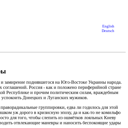
English
Deutsch
ры
 и замирение поднявшегося на Юго-Востоке Украины народа.
 соглашений. Россия - как и положено периферийной стране
цкой Республике и прочим политическим силам, враждебным
 и успокоить Донецких и Луганских мужиков.
 праворадикальные группировки, едва ли годилось для этой
ком уж дорого в кризисную эпоху, да и как-то не комильфо
осто для того, чтобы слепить из ошмётков лояльных Киеву
роводить отвлекающие маневры и наносить беспокоящие удары