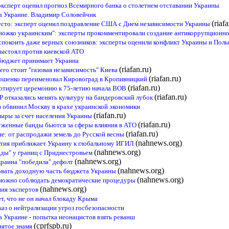
эксперт оценил прогноз Всемирного банка о столетнем отставании Украины
а Украине. Владимир Соловейчик
(riaf
есто: эксперт оценил поздравление США с Днем независимости Украины
ножко украинским": эксперты прокомментировали создание антикоррупционно
спокоить даже верных союзников: эксперты оценили конфликт Украины и Пол
выстоял против киевской АТО
сбюджет принимает Украина
(riafan.ru)
го стоит "газовая независимость" Киева
(riafan.ru)
ошенко переименовал Кировоград в Кропивницкий
(riafan.ru)
отирует церемонию к 75-летию начала ВОВ
(riafan.ru)
Р отказались менять культуру на бандеровский лубок
ев обвинил Москву в крахе украинской экономики
(riafan.ru)
дыры за счет населения Украины
(riafan.ru)
уженные банды бьются за сферы влияния в АТО
(riafan.ru)
е: от распродажи земель до Русской весны
(nahnews.org)
тия приближает Украину к глобальному ИГИЛ
(nahnews.org)
рады" у границ с Приднестровьем
(nahnews.org)
раина "победила" дефолт
(nahnews.org)
овать доходную часть бюджета Украины
(nahnews.org)
зможно соблюдать демократические процедуры
(nahnews.org)
ния экспертов
т, что не он начал блокаду Крыма
каз о нейтрализации угроз госбезопасности
 Украине - попытка неонацистов взять реванш
(cprfspb.ru)
нятое знамя