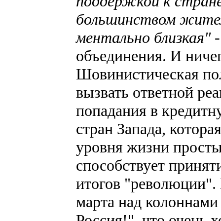
поддержкой к стране
большинством жител
ментально близкая"
-
объединения. И ничег
Шовинистическая пол
вызвать ответной реа
попадания в кредитн
стран Запада, котора
уровня жизни просты
способствует приня
итогов "революции".
марта над колоннами
Россия!", что очень