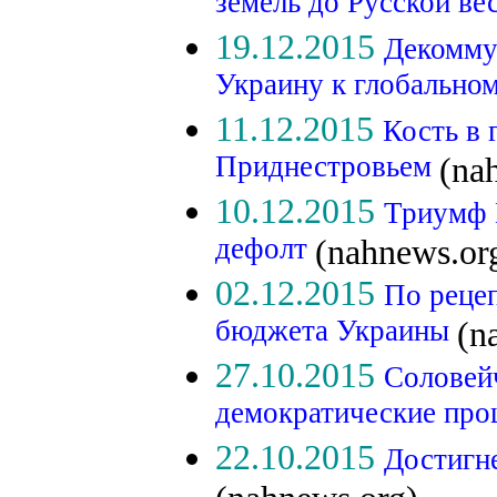
земель до Русской в
19.12.2015
Декомму
Украину к глобальн
11.12.2015
Кость в 
Приднестровьем
(na
10.12.2015
Триумф 
дефолт
(nahnews.or
02.12.2015
По реце
бюджета Украины
(n
27.10.2015
Соловей
демократические пр
22.10.2015
Достигне