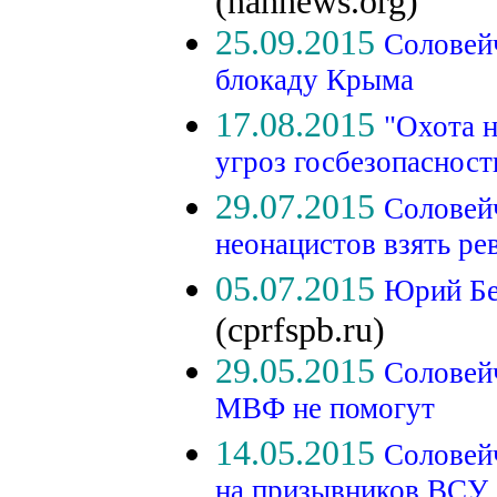
(nahnews.org)
25.09.2015
Соловейч
блокаду Крыма
17.08.2015
"Охота н
угроз госбезопасност
29.07.2015
Соловей
неонацистов взять р
05.07.2015
Юрий Бе
(cprfspb.ru)
29.05.2015
Соловей
МВФ не помогут
14.05.2015
Соловейч
на призывников ВСУ