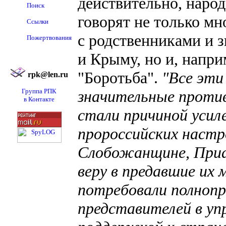
действительно, народ
Поиск
говорят не только мн
Ссылки
с родственниками и 
Пожертвования
и Крыму, но и, напр
"Боротьба".
"Все эти
rpk@len.ru
Группа РПК
значительные против
в Контакте
стали причиной усил
пророссийских настр
Слобожанщине, Приа
веру в предавшие их
потребовали полнопр
представителей в уп