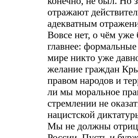
конечно, не был. Но з
отражают действител
адекватным отражен
Вовсе нет, о чём уже
главнее: формальные
мире никто уже давно
желание граждан Кры
правом народов и те
ли мы моральное пра
стремлении не оказа
нацистской диктатур
Мы не должны отрица
России. Пусть и бур