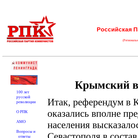
Российская П
(Региональ
Крымский во
100 лет
русской
Итак, референдум в К
революции
оказались вполне пр
О РПК
АМО
населения высказало
Вопросы и
Севастополя в состав
ответы