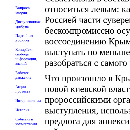
относиться левым: к
Вопросы
теории
Россией части сувер
Дискуссионная
трибуна
бескомпромиссно осу
Партийная
воссоединению Крыма
хроника
выступать по меньше
КопирТех,
свобода
информации,
разобраться с самого 
знаний
Рабочее
Что произошло в Кры
движение
новой киевской влас
Акции
протеста
пророссийскими орга
Интернационал
выступления, использ
История
предлога для аннекси
События и
комментарии