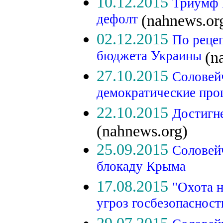
10.12.2015
Триумф 
дефолт
(nahnews.or
02.12.2015
По реце
бюджета Украины
(n
27.10.2015
Соловей
демократические пр
22.10.2015
Достигне
(nahnews.org)
25.09.2015
Соловейч
блокаду Крыма
17.08.2015
"Охота н
угроз госбезопасност