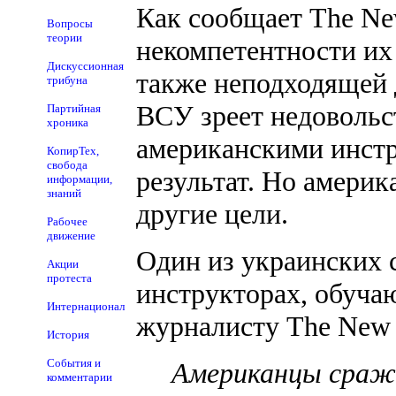
Как сообщает The New
Вопросы
теории
некомпетентности их 
Дискуссионная
также неподходящей 
трибуна
ВСУ зреет недоволь
Партийная
хроника
американскими инстр
КопирТех,
свобода
результат. Но америк
информации,
знаний
другие цели.
Рабочее
движение
Один из украинских с
Акции
протеста
инструкторах, обуча
Интернационал
журналисту The New 
История
События и
Американцы сража
комментарии