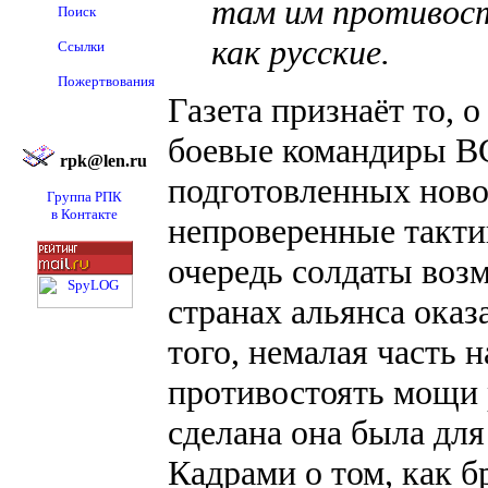
там им противост
Поиск
как русские.
Ссылки
Пожертвования
Газета признаёт то, 
боевые командиры В
rpk@len.ru
подготовленных ново
Группа РПК
в Контакте
непроверенные такти
очередь солдаты воз
странах альянса оказ
того, немалая часть 
противостоять мощи 
сделана она была дл
Кадрами о том, как 