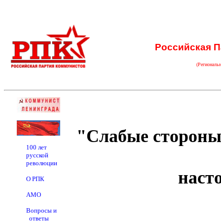
Российская П
(Региональ
"Слабые стороны 
100 лет
русской
революции
наст
О РПК
АМО
Вопросы и
ответы